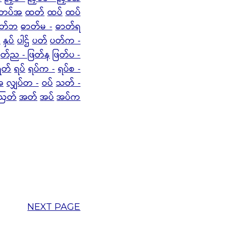
 တပ်အ
ထတ်
ထပ်
ထပ်
ာတ်ဘ
ဓာတ်မ -
ဓာတ်ရ
်
နှပ်
ပါဌ်
ပတ်
ပတ်က -
ြတ်ည - ဖြတ်န
ဖြတ်ပ -
ရတ်
ရပ်
ရပ်က -
ရပ်စ -
အ
လျှပ်တ -
ဝပ်
သတ် -
ဩတ်
အတ်
အပ်
အပ်က
NEXT PAGE