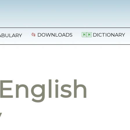
📂
DOWNLOADS
🇲🇲
DICTIONARY
ABULARY
English
y