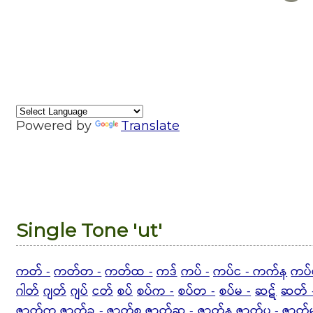
Powered by
Translate
Single Tone 'ut'
ကတ် -
ကတ်တ -
ကတ်ထ -
ကဒ်
ကပ် -
ကပ်င - ကက်န
ကပ်
ဂါတ်
ဂျတ်
ဂျပ်
ငတ်
စပ်
စပ်က -
စပ်တ -
စပ်မ -
ဆဋ်
ဆတ် 
ဇာတ်ကွ
ဇာတ်ခ - ဇာတ်စ
ဇာတ်ဆ - ဇာတ်န
ဇာတ်ပ -
ဇာတ်