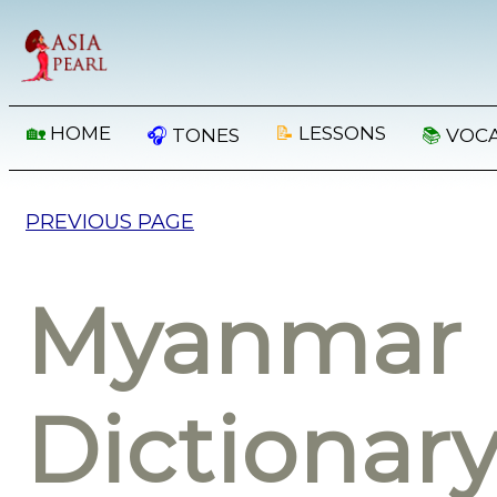
🏡
HOME
📝
LESSONS
🎧
TONES
📚
VOC
PREVIOUS PAGE
Myanmar 
Dictionar