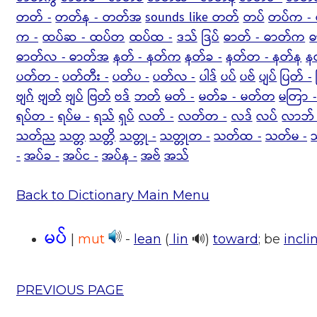
တတ် -
တတ်န - တတ်အ
sounds like တတ်
တပ်
တပ်က - 
က -
ထပ်ဆ - ထပ်တ
ထပ်ထ -
ဒသ်
ဒြပ်
ဓာတ် - ဓာတ်က
ဓ
ဓာတ်လ - ဓာတ်အ
နတ် - နတ်က
နတ်ခ -
နတ်တ - နတ်န
န
ပတ်တ -
ပတ်တီး -
ပတ်ပ -
ပတ်လ -
ပါဒ်
ပပ်
ပဗ်
ပျပ်
ပြတ် -
ဗျဂ်
ဗျတ်
ဗျပ်
ဗြတ်
ဗဒ်
ဘတ်
မတ် -
မတ်ခ - မတ်တ
မတြာ 
ရပ်တ -
ရပ်မ -
ရသ်
ရှပ်
လတ် -
လတ်တ -
လဒ်
လပ်
လာဘ် 
သတ်ည
သတ္တ
သတ္တိ
သတ္တု -
သတ္တုတ -
သတ်ထ -
သတ်မ -
-
အပ်ခ -
အပ်င -
အပ်န -
အဗ်
အသ်
Back to Dictionary Main Menu
မပ်
|
mut
-
lean
(
lin
🔊)
toward
; be
incli
PREVIOUS PAGE