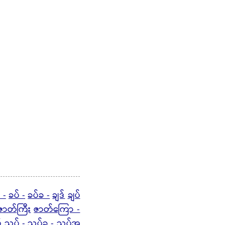
 -
ခပ် -
ခပ်ခ -
ချဒ်
ချပ်
ဇာတ်ကြီး
ဇာတ်ကြော -
်
ညှပ် -
ညှပ်ခ - ညှပ်အ