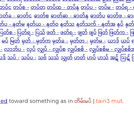
တပ်င
တပ်စ -
တပ်တ
တပ်ထ - တပ်န
တပ်ပ -
တပ်မ -
တပ်ရ -
ာတ်ခ - ဓာတ်င
ဓာတ်စ
ဓာတ်ဆ - ဓာတ်န
ဓာတ်ပ
ဓာတ်ဖ - ဓ
တ်ပ - နတ်မ
နတ်ယ - နတ်ဝ
နတ်သ
နတ်သက် - နတ်အ
နပ်
နှတ
ပြတ်စ -
ပြတ်ရ -
ပြသ်
ဖတ် -
ဖတ်ရ -
ဖျတ်
ဖျပ်
ဖြတ်
ဖြတ်က -
ဖ
-
မပ်
မြတ်
မှတ် - မှတ်က
မှတ်ခ -
မှတ်တ -
မှတ်မ -
ယာဒ်
ယပ်
-
လာဘ်ပ -
လှပ်
လျှပ် - လျှပ်စ
လျှပ်စစ် -
လျှပ်စစ်မ - လျှပ်စစ်
သဒ်
သပ် -
သပ်ပ -
သဗ်
သသ်
သျှတ်
ဟတ်
ဟပ်
ဟသ်
အဋ်
ဩဋ်
တိမ်းမပ်
ned
toward something as in
|
tain3 mut
.