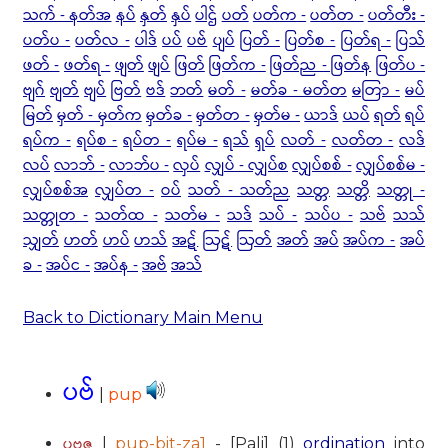
သက် - နတ်အ
နပ်
နှတ်
နှပ်
ပါဌ်
ပတ်
ပတ်က -
ပတ်တ -
ပတ်တီး -
ပတ်ပ -
ပတ်လ -
ပါဒ်
ပပ်
ပဗ်
ပျပ်
ပြတ် -
ပြတ်စ -
ပြတ်ရ -
ပြသ်
ဖတ် -
ဖတ်ရ -
ဖျတ်
ဖျပ်
ဖြတ်
ဖြတ်က -
ဖြတ်ည - ဖြတ်န
ဖြတ်ပ -
ဗျဂ်
ဗျတ်
ဗျပ်
ဗြတ်
ဗဒ်
ဘတ်
မတ် -
မတ်ခ - မတ်တ
မတြာ -
မပ်
မြတ်
မှတ် - မှတ်က
မှတ်ခ -
မှတ်တ -
မှတ်မ -
ယာဒ်
ယပ်
ရတ်
ရပ်
ရပ်က -
ရပ်စ -
ရပ်တ -
ရပ်မ -
ရသ်
ရှပ်
လတ် -
လတ်တ -
လဒ်
လပ်
လာဘ် -
လာဘ်ပ -
လှပ်
လျှပ် - လျှပ်စ
လျှပ်စစ် -
လျှပ်စစ်မ -
လျှပ်စစ်အ
လျှပ်တ -
ဝပ်
သတ် - သတ်ည
သတ္တ
သတ္တိ
သတ္တု -
သတ္တုတ -
သတ်ထ -
သတ်မ -
သဒ်
သပ် -
သပ်ပ -
သဗ်
သသ်
သျှတ်
ဟတ်
ဟပ်
ဟသ်
အဋ်
ဩဋ်
ဩတ်
အတ်
အပ်
အပ်က -
အပ်
ခ -
အပ်င -
အပ်န -
အဗ်
အသ်
Back to Dictionary Main Menu
ပဗ်
|
pup
ပဗ္ဗဇ္ဇ
|
pup-bit-za1
- [Pali] (1)
ordination
into