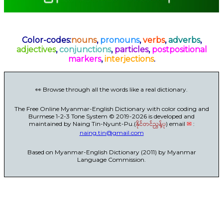
Color-codes:
nouns
,
pronouns
,
verbs
,
adverbs
,
adjectives
,
conjunctions
,
particles
,
postpositional
markers
,
interjections
.
👀 Browse through all the words like a real dictionary.
The Free Online Myanmar-English Dictionary with color coding and
Burmese 1-2-3 Tone System © 2019-2026 is developed and
maintained by Naing Tin-Nyunt-Pu.(
နိုင်တင်ညွန့်ပု
) email
✉
:
naing.tin@gmail.com
Based on Myanmar-English Dictionary (2011) by Myanmar
Language Commission.