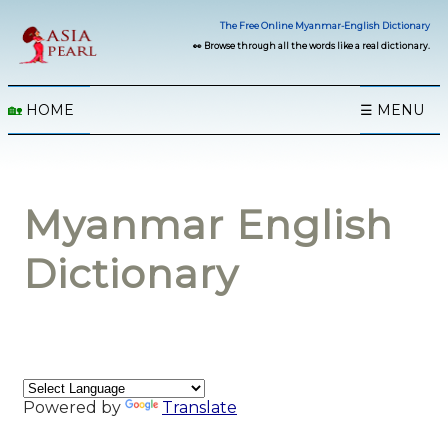
The Free Online Myanmar-English Dictionary
👀 Browse through all the words like a real dictionary.
🏡
HOME
☰ MENU
Myanmar English
Dictionary
Powered by
Translate