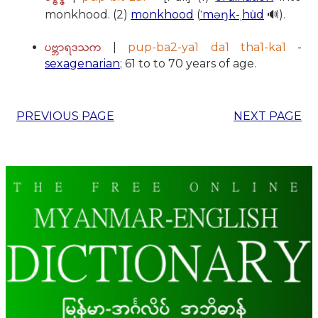
monkhood. (2)
monkhood
(
ˈməŋk-ˌhu̇d
🔊).
ပဗ္ဘာရဒသက
|
pup-ba2-ya1 da1 tha1-ka1
-
sexagenarian
; 61 to to 70 years of age.
PREVIOUS PAGE
NEXT PAGE