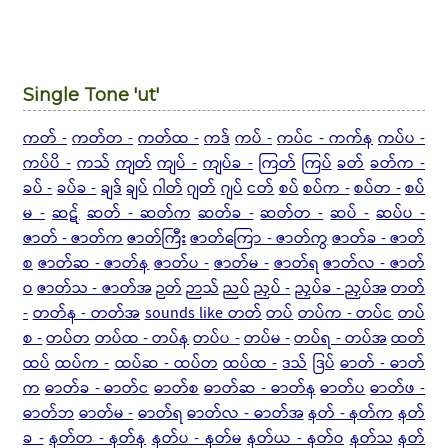
Single Tone 'ut'
ကတ် -
ကတ်တ -
ကတ်ထ -
ကဒ်
ကပ် -
ကပ်င - ကက်န
ကပ်ပ -
ကပ်ပိ -
ကသ်
ကျတ်
ကျပ် -
ကျပ်ခ -
ကြတ်
ကြပ်
ခတ်
ခတ်က -
ခပ် -
ခပ်ခ -
ချဒ်
ချပ်
ဂါတ်
ဂျတ်
ဂျပ်
ငတ်
စပ်
စပ်က -
စပ်တ -
စပ်
မ -
ဆဋ်
ဆတ် - ဆတ်က
ဆတ်ခ -
ဆတ်တ -
ဆပ် -
ဆပ်ပ -
ဇာတ် - ဇာတ်က
ဇာတ်ကြီး
ဇာတ်ကြော - ဇာတ်ကွ
ဇာတ်ခ - ဇာတ်
စ
ဇာတ်ဆ - ဇာတ်န
ဇာတ်ပ -
ဇာတ်မ -
ဇာတ်ရ
ဇာတ်လ - ဇာတ်
ဝ
ဇာတ်သ - ဇာတ်အ
ဉတ်
ဉာသ်
ညပ်
ညှပ် -
ညှပ်ခ - ညှပ်အ
တတ်
-
တတ်န - တတ်အ
sounds like တတ်
တပ်
တပ်က - တပ်င
တပ်
စ -
တပ်တ
တပ်ထ - တပ်န
တပ်ပ -
တပ်မ -
တပ်ရ - တပ်အ
ထတ်
ထပ်
ထပ်က -
ထပ်ဆ - ထပ်တ
ထပ်ထ -
ဒသ်
ဒြပ်
ဓာတ် - ဓာတ်
က
ဓာတ်ခ - ဓာတ်င
ဓာတ်စ
ဓာတ်ဆ - ဓာတ်န
ဓာတ်ပ
ဓာတ်ဖ -
ဓာတ်ဘ
ဓာတ်မ -
ဓာတ်ရ
ဓာတ်လ - ဓာတ်အ
နတ် - နတ်က
နတ်
ခ -
နတ်တ - နတ်န
နတ်ပ - နတ်မ
နတ်ယ - နတ်ဝ
နတ်သ
နတ်