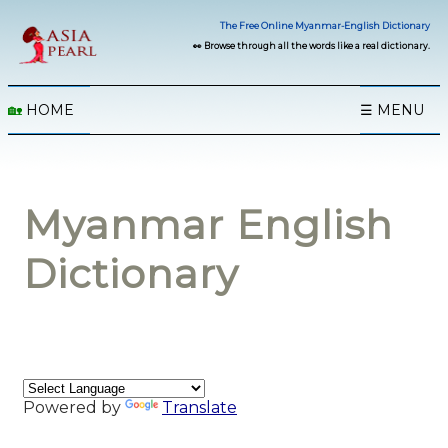
The Free Online Myanmar-English Dictionary
👀 Browse through all the words like a real dictionary.
🏡
HOME
☰ MENU
Myanmar English
Dictionary
Powered by
Translate