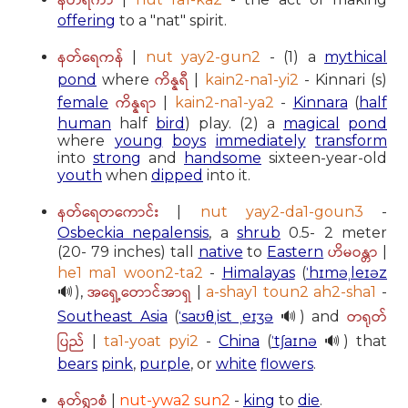
နတ်ရကာ
offering
to a "nat" spirit.
နတ်ရေကန်
|
nut yay2-gun2
- (1) a
mythical
ကိန္နရီ
pond
where
|
kain2-na1-yi2
- Kinnari (s)
ကိန္နရာ
female
|
kain2-na1-ya2
-
Kinnara
(
half
human
half
bird
) play. (2) a
magical
pond
where
young
boys
immediately
transform
into
strong
and
handsome
sixteen-year-old
youth
when
dipped
into it.
နတ်ရေတကောင်း
|
nut yay2-da1-goun3
-
Osbeckia nepalensis
, a
shrub
0.5- 2 meter
ဟိမဝန္တာ
(20- 79 inches) tall
native
to
Eastern
|
he1 ma1 woon2-ta2
-
Himalayas
(
ˈhɪməˌleɪəz
အရှေ့တောင်အာရှ
🔊),
|
a-shay1 toun2 ah2-sha1
-
တရုတ်
Southeast Asia
(
ˈsaʊθˌist ˌeɪʒə
🔊) and
ပြည်
|
ta1-yoat pyi2
-
China
(
ˈtʃaɪnə
🔊) that
bears
pink
,
purple
, or
white
flowers
.
နတ်ရွာစံ
|
nut-ywa2 sun2
-
king
to
die
.