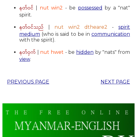
နတ်ဝင်
|
nut win2
- be
possessed
by a "nat"
spirit.
နတ်ဝင်သည်
|
nut win2 dtheare2
-
spirit
medium
(who is said to be in
communication
with the spirit).
နတ်ဝှက်
|
nut hwet
- be
hidden
by "nats" from
view
.
PREVIOUS PAGE
NEXT PAGE