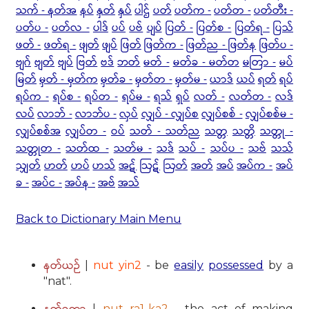
သက် - နတ်အ
နပ်
နှတ်
နှပ်
ပါဌ်
ပတ်
ပတ်က -
ပတ်တ -
ပတ်တီး -
ပတ်ပ -
ပတ်လ -
ပါဒ်
ပပ်
ပဗ်
ပျပ်
ပြတ် -
ပြတ်စ -
ပြတ်ရ -
ပြသ်
ဖတ် -
ဖတ်ရ -
ဖျတ်
ဖျပ်
ဖြတ်
ဖြတ်က -
ဖြတ်ည - ဖြတ်န
ဖြတ်ပ -
ဗျဂ်
ဗျတ်
ဗျပ်
ဗြတ်
ဗဒ်
ဘတ်
မတ် -
မတ်ခ - မတ်တ
မတြာ -
မပ်
မြတ်
မှတ် - မှတ်က
မှတ်ခ -
မှတ်တ -
မှတ်မ -
ယာဒ်
ယပ်
ရတ်
ရပ်
ရပ်က -
ရပ်စ -
ရပ်တ -
ရပ်မ -
ရသ်
ရှပ်
လတ် -
လတ်တ -
လဒ်
လပ်
လာဘ် -
လာဘ်ပ -
လှပ်
လျှပ် - လျှပ်စ
လျှပ်စစ် -
လျှပ်စစ်မ -
လျှပ်စစ်အ
လျှပ်တ -
ဝပ်
သတ် - သတ်ည
သတ္တ
သတ္တိ
သတ္တု -
သတ္တုတ -
သတ်ထ -
သတ်မ -
သဒ်
သပ် -
သပ်ပ -
သဗ်
သသ်
သျှတ်
ဟတ်
ဟပ်
ဟသ်
အဋ်
ဩဋ်
ဩတ်
အတ်
အပ်
အပ်က -
အပ်
ခ -
အပ်င -
အပ်န -
အဗ်
အသ်
Back to Dictionary Main Menu
နတ်ယဉ်
|
nut yin2
- be
easily
possessed
by a
"nat".
|
nut ra1-ka2
- the act of making