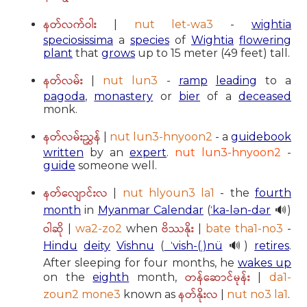
နတ်လက်ဝါး
|
nut let-wa3
-
wightia
speciosissima
a
species
of
Wightia
flowering
plant
that
grows
up to 15 meter (49 feet) tall.
နတ်လမ်း
|
nut lun3
-
ramp
leading
to a
pagoda
,
monastery
or
bier
of a
deceased
monk.
နတ်လမ်းညွှန်
|
nut lun3-hnyoon2
- a
guidebook
written
by an
expert
.
nut lun3-hnyoon2
-
guide
someone well.
နတ်လျောင်းလ
|
nut hlyoun3 la1
- the
fourth
month
in
Myanmar Calendar
(
ˈka-lən-dər
🔊)
ဝါဆို
ဗိဿနိုး
|
wa2-zo2
when
|
bate tha1-no3
-
Hindu
deity
Vishnu
(
ˈvish-(ˌ)nü
🔊)
retires
.
After sleeping for four months, he
wakes up
တန်ဆောင်မုန်း
on the
eighth
month,
|
da1-
နတ်နိုးလ
zoun2 mone3
known as
|
nut no3 la1
.