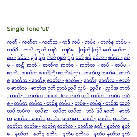
Single Tone 'ut'
ကတ် -
ကတ်တ -
ကတ်ထ -
ကဒ်
ကပ် -
ကပ်င - ကက်န
ကပ်ပ -
ကပ်ပိ -
ကသ်
ကျတ်
ကျပ် -
ကျပ်ခ -
ကြတ်
ကြပ်
ခတ်
ခတ်က -
ခပ် -
ခပ်ခ -
ချဒ်
ချပ်
ဂါတ်
ဂျတ်
ဂျပ်
ငတ်
စပ်
စပ်က -
စပ်တ -
စပ်
မ -
ဆဋ်
ဆတ် - ဆတ်က
ဆတ်ခ -
ဆတ်တ -
ဆပ် -
ဆပ်ပ -
ဇာတ် - ဇာတ်က
ဇာတ်ကြီး
ဇာတ်ကြော - ဇာတ်ကွ
ဇာတ်ခ - ဇာတ်
စ
ဇာတ်ဆ - ဇာတ်န
ဇာတ်ပ -
ဇာတ်မ -
ဇာတ်ရ
ဇာတ်လ - ဇာတ်
ဝ
ဇာတ်သ - ဇာတ်အ
ဉတ်
ဉာသ်
ညပ်
ညှပ် -
ညှပ်ခ - ညှပ်အ
တတ်
-
တတ်န - တတ်အ
sounds like တတ်
တပ်
တပ်က - တပ်င
တပ်
စ -
တပ်တ
တပ်ထ - တပ်န
တပ်ပ -
တပ်မ -
တပ်ရ - တပ်အ
ထတ်
ထပ်
ထပ်က -
ထပ်ဆ - ထပ်တ
ထပ်ထ -
ဒသ်
ဒြပ်
ဓာတ် - ဓာတ်
က
ဓာတ်ခ - ဓာတ်င
ဓာတ်စ
ဓာတ်ဆ - ဓာတ်န
ဓာတ်ပ
ဓာတ်ဖ -
ဓာတ်ဘ
ဓာတ်မ -
ဓာတ်ရ
ဓာတ်လ - ဓာတ်အ
နတ် - နတ်က
နတ်
ခ -
နတ်တ - နတ်န
နတ်ပ - နတ်မ
နတ်ယ - နတ်ဝ
နတ်သ
နတ်