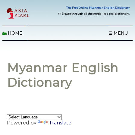
The Free Online Myanmar-English Dictionary
👀 Browse through all the words like a real dictionary.
🏡
HOME
☰ MENU
Myanmar English
Dictionary
Powered by
Translate