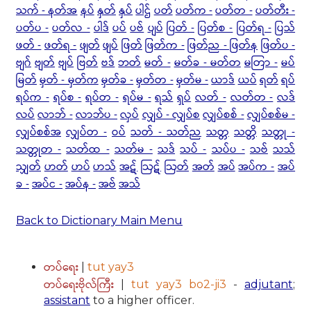
သက် - နတ်အ
နပ်
နှတ်
နှပ်
ပါဌ်
ပတ်
ပတ်က -
ပတ်တ -
ပတ်တီး -
ပတ်ပ -
ပတ်လ -
ပါဒ်
ပပ်
ပဗ်
ပျပ်
ပြတ် -
ပြတ်စ -
ပြတ်ရ -
ပြသ်
ဖတ် -
ဖတ်ရ -
ဖျတ်
ဖျပ်
ဖြတ်
ဖြတ်က -
ဖြတ်ည - ဖြတ်န
ဖြတ်ပ -
ဗျဂ်
ဗျတ်
ဗျပ်
ဗြတ်
ဗဒ်
ဘတ်
မတ် -
မတ်ခ - မတ်တ
မတြာ -
မပ်
မြတ်
မှတ် - မှတ်က
မှတ်ခ -
မှတ်တ -
မှတ်မ -
ယာဒ်
ယပ်
ရတ်
ရပ်
ရပ်က -
ရပ်စ -
ရပ်တ -
ရပ်မ -
ရသ်
ရှပ်
လတ် -
လတ်တ -
လဒ်
လပ်
လာဘ် -
လာဘ်ပ -
လှပ်
လျှပ် - လျှပ်စ
လျှပ်စစ် -
လျှပ်စစ်မ -
လျှပ်စစ်အ
လျှပ်တ -
ဝပ်
သတ် - သတ်ည
သတ္တ
သတ္တိ
သတ္တု -
သတ္တုတ -
သတ်ထ -
သတ်မ -
သဒ်
သပ် -
သပ်ပ -
သဗ်
သသ်
သျှတ်
ဟတ်
ဟပ်
ဟသ်
အဋ်
ဩဋ်
ဩတ်
အတ်
အပ်
အပ်က -
အပ်
ခ -
အပ်င -
အပ်န -
အဗ်
အသ်
Back to Dictionary Main Menu
တပ်ရေး
|
tut yay3
တပ်ရေးဗိုလ်ကြီး
|
tut yay3 bo2-ji3
-
adjutant
;
assistant
to a higher officer.