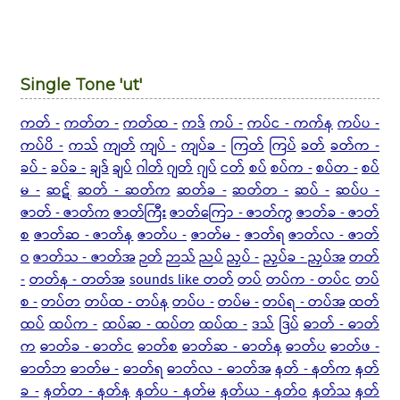
Single Tone 'ut'
ကတ် -
ကတ်တ -
ကတ်ထ -
ကဒ်
ကပ် -
ကပ်င - ကက်န
ကပ်ပ -
ကပ်ပိ -
ကသ်
ကျတ်
ကျပ် -
ကျပ်ခ -
ကြတ်
ကြပ်
ခတ်
ခတ်က -
ခပ် -
ခပ်ခ -
ချဒ်
ချပ်
ဂါတ်
ဂျတ်
ဂျပ်
ငတ်
စပ်
စပ်က -
စပ်တ -
စပ်
မ -
ဆဋ်
ဆတ် - ဆတ်က
ဆတ်ခ -
ဆတ်တ -
ဆပ် -
ဆပ်ပ -
ဇာတ် - ဇာတ်က
ဇာတ်ကြီး
ဇာတ်ကြော - ဇာတ်ကွ
ဇာတ်ခ - ဇာတ်
စ
ဇာတ်ဆ - ဇာတ်န
ဇာတ်ပ -
ဇာတ်မ -
ဇာတ်ရ
ဇာတ်လ - ဇာတ်
ဝ
ဇာတ်သ - ဇာတ်အ
ဉတ်
ဉာသ်
ညပ်
ညှပ် -
ညှပ်ခ - ညှပ်အ
တတ်
-
တတ်န - တတ်အ
sounds like တတ်
တပ်
တပ်က - တပ်င
တပ်
စ -
တပ်တ
တပ်ထ - တပ်န
တပ်ပ -
တပ်မ -
တပ်ရ - တပ်အ
ထတ်
ထပ်
ထပ်က -
ထပ်ဆ - ထပ်တ
ထပ်ထ -
ဒသ်
ဒြပ်
ဓာတ် - ဓာတ်
က
ဓာတ်ခ - ဓာတ်င
ဓာတ်စ
ဓာတ်ဆ - ဓာတ်န
ဓာတ်ပ
ဓာတ်ဖ -
ဓာတ်ဘ
ဓာတ်မ -
ဓာတ်ရ
ဓာတ်လ - ဓာတ်အ
နတ် - နတ်က
နတ်
ခ -
နတ်တ - နတ်န
နတ်ပ - နတ်မ
နတ်ယ - နတ်ဝ
နတ်သ
နတ်