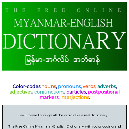
Color-codes:
nouns
,
pronouns
,
verbs
,
adverbs
,
adjectives
,
conjunctions
,
particles
,
postpositional
markers
,
interjections
.
👀 Browse through all the words like a real dictionary.
The Free Online Myanmar-English Dictionary with color coding and