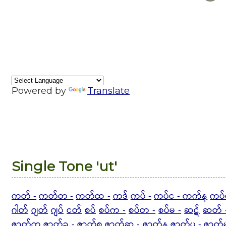
Powered by
Translate
Single Tone 'ut'
ကတ် -
ကတ်တ -
ကတ်ထ -
ကဒ်
ကပ် -
ကပ်င - ကက်န
ကပ်
ဂါတ်
ဂျတ်
ဂျပ်
ငတ်
စပ်
စပ်က -
စပ်တ -
စပ်မ -
ဆဋ်
ဆတ် 
ဇာတ်ကွ
ဇာတ်ခ - ဇာတ်စ
ဇာတ်ဆ - ဇာတ်န
ဇာတ်ပ -
ဇာတ်