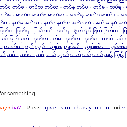
တပ်င
တပ်စ -
တပ်တ
တပ်ထ - တပ်န
တပ်ပ -
တပ်မ -
တပ်ရ -
ာတ်ခ - ဓာတ်င
ဓာတ်စ
ဓာတ်ဆ - ဓာတ်န
ဓာတ်ပ
ဓာတ်ဖ - ဓ
တ်ပ - နတ်မ
နတ်ယ - နတ်ဝ
နတ်သ
နတ်သက် - နတ်အ
နပ်
နှတ
ပြတ်စ -
ပြတ်ရ -
ပြသ်
ဖတ် -
ဖတ်ရ -
ဖျတ်
ဖျပ်
ဖြတ်
ဖြတ်က -
ဖ
-
မပ်
မြတ်
မှတ် - မှတ်က
မှတ်ခ -
မှတ်တ -
မှတ်မ -
ယာဒ်
ယပ်
-
လာဘ်ပ -
လှပ်
လျှပ် - လျှပ်စ
လျှပ်စစ် -
လျှပ်စစ်မ - လျှပ်စစ်
သဒ်
သပ် -
သပ်ပ -
သဗ်
သသ်
သျှတ်
ဟတ်
ဟပ်
ဟသ်
အဋ်
ဩဋ်
for something.
pay3
ba2
- Please
give
as much as you can
and
wi