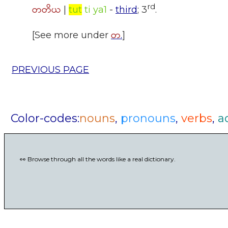
rd
တတိယ
|
tut
ti ya1
-
third
; 3
.
တ
[See more under
.
]
PREVIOUS PAGE
Color-codes:
nouns
,
pronouns
,
verbs
,
a
👀 Browse through all the words like a real dictionary.