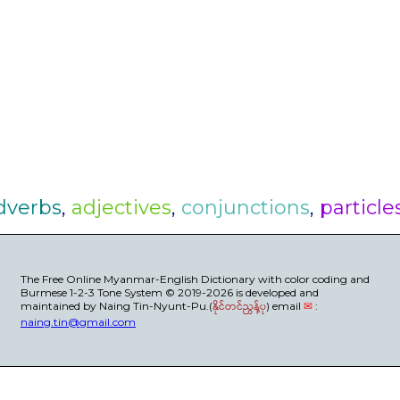
dverbs
,
adjectives
,
conjunctions
,
particle
The Free Online Myanmar-English Dictionary with color coding and
Burmese 1-2-3 Tone System © 2019-2026 is developed and
maintained by Naing Tin-Nyunt-Pu.(
နိုင်တင်ညွန့်ပု
) email
✉
:
naing.tin@gmail.com