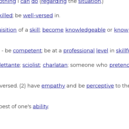
othing
I
can
do
(
regarding
the
situation
.)
killed
; be
well-versed
in.
isition
of a
skill
;
become
knowledgeable
or
know
- be
competent
; be at a
professional
level
in
skill
lettante
;
sciolist
;
charlatan
; someone who
preten
-versed. (2) have
empathy
and be
perceptive
to th
best of one's
ability
.