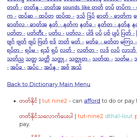
တတ် -
တတ်န - တတ်အ
sounds like တတ်
တပ်
တပ်က - 
က -
ထပ်ဆ - ထပ်တ
ထပ်ထ -
ဒသ်
ဒြပ်
ဓာတ် - ဓာတ်က
ဓ
ဓာတ်လ - ဓာတ်အ
နတ် - နတ်က
နတ်ခ -
နတ်တ - နတ်န
န
ပတ်တ -
ပတ်တီး -
ပတ်ပ -
ပတ်လ -
ပါဒ်
ပပ်
ပဗ်
ပျပ်
ပြတ် -
ဗျဂ်
ဗျတ်
ဗျပ်
ဗြတ်
ဗဒ်
ဘတ်
မတ် -
မတ်ခ - မတ်တ
မတြာ 
ရပ်တ -
ရပ်မ -
ရသ်
ရှပ်
လတ် -
လတ်တ -
လဒ်
လပ်
လာဘ် 
သတ်ည
သတ္တ
သတ္တိ
သတ္တု -
သတ္တုတ -
သတ်ထ -
သတ်မ -
-
အပ်ခ -
အပ်င -
အပ်န -
အဗ်
အသ်
Back to Dictionary Main Menu
တတ်နိုင်
|
tut nine2
- can
afford
to do or pay 
တတ်နိုင်သလောက်ပေးပါ
|
tut-nine2
dtha1-lout
pay.