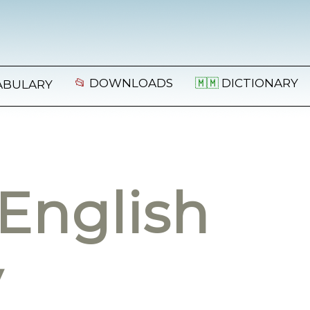
📂
DOWNLOADS
🇲🇲
DICTIONARY
ABULARY
English
y