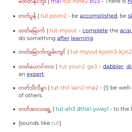
မတတ်နိုင်ဘူး
|
ma1
-
tut-nine2
bu3
- There is
n
တတ်ပွန်
|
tut poon2
- be
accomplished
; be
s
တတ်မြောက်
|
tut-myout
-
complete
the
acqu
do something
after
learning
.
တတ်မြောက်ကျွမ်းကျင်
|
tut-myout kjoon3-kjin2
တတ်ယောင်ကား
|
tut youn2 ga3
-
dabbler
;
di
an
expert
.
တတ်သိလိမ္မာ
|
tut-thi1 lain2-ma2
- (1) be well
of others.
တတ်အားသရွေ့
|
tut-ah3 dtha1-yway1
- to the 
[sounds like
tut
]