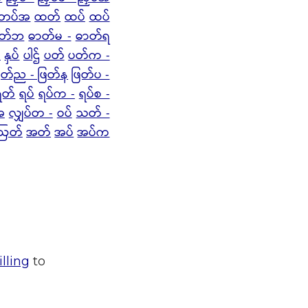
 တပ်အ
ထတ်
ထပ်
ထပ်
ာတ်ဘ
ဓာတ်မ -
ဓာတ်ရ
်
နှပ်
ပါဌ်
ပတ်
ပတ်က -
ြတ်ည - ဖြတ်န
ဖြတ်ပ -
ရတ်
ရပ်
ရပ်က -
ရပ်စ -
အ
လျှပ်တ -
ဝပ်
သတ် -
ဩတ်
အတ်
အပ်
အပ်က
lling
to