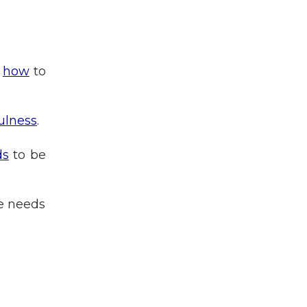
how
to
fulness
.
ds
to be
e needs