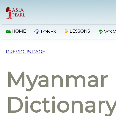
🏡
HOME
📝
LESSONS
🎧
TONES
📚
VOC
PREVIOUS PAGE
Myanmar 
Dictionar