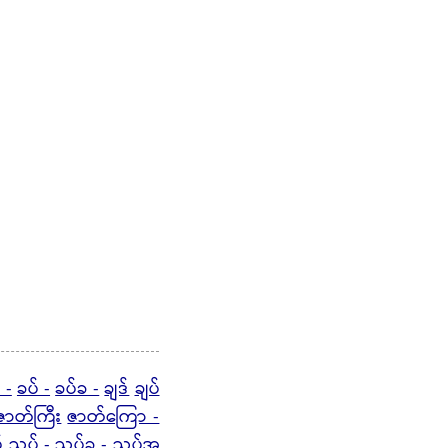
 -
ခပ် -
ခပ်ခ -
ချဒ်
ချပ်
ဇာတ်ကြီး
ဇာတ်ကြော -
်
ညှပ် -
ညှပ်ခ - ညှပ်အ