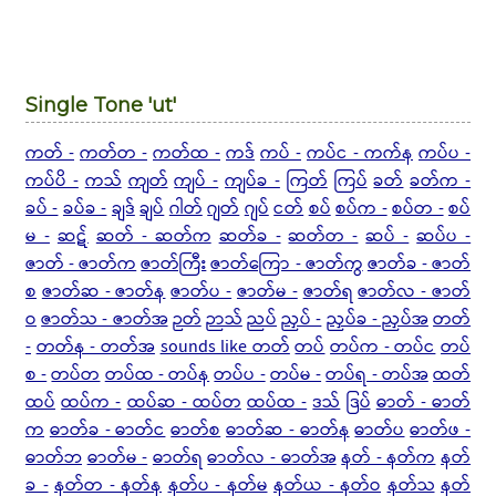
Single Tone 'ut'
ကတ် -
ကတ်တ -
ကတ်ထ -
ကဒ်
ကပ် -
ကပ်င - ကက်န
ကပ်ပ -
ကပ်ပိ -
ကသ်
ကျတ်
ကျပ် -
ကျပ်ခ -
ကြတ်
ကြပ်
ခတ်
ခတ်က -
ခပ် -
ခပ်ခ -
ချဒ်
ချပ်
ဂါတ်
ဂျတ်
ဂျပ်
ငတ်
စပ်
စပ်က -
စပ်တ -
စပ်
မ -
ဆဋ်
ဆတ် - ဆတ်က
ဆတ်ခ -
ဆတ်တ -
ဆပ် -
ဆပ်ပ -
ဇာတ် - ဇာတ်က
ဇာတ်ကြီး
ဇာတ်ကြော - ဇာတ်ကွ
ဇာတ်ခ - ဇာတ်
စ
ဇာတ်ဆ - ဇာတ်န
ဇာတ်ပ -
ဇာတ်မ -
ဇာတ်ရ
ဇာတ်လ - ဇာတ်
ဝ
ဇာတ်သ - ဇာတ်အ
ဉတ်
ဉာသ်
ညပ်
ညှပ် -
ညှပ်ခ - ညှပ်အ
တတ်
-
တတ်န - တတ်အ
sounds like တတ်
တပ်
တပ်က - တပ်င
တပ်
စ -
တပ်တ
တပ်ထ - တပ်န
တပ်ပ -
တပ်မ -
တပ်ရ - တပ်အ
ထတ်
ထပ်
ထပ်က -
ထပ်ဆ - ထပ်တ
ထပ်ထ -
ဒသ်
ဒြပ်
ဓာတ် - ဓာတ်
က
ဓာတ်ခ - ဓာတ်င
ဓာတ်စ
ဓာတ်ဆ - ဓာတ်န
ဓာတ်ပ
ဓာတ်ဖ -
ဓာတ်ဘ
ဓာတ်မ -
ဓာတ်ရ
ဓာတ်လ - ဓာတ်အ
နတ် - နတ်က
နတ်
ခ -
နတ်တ - နတ်န
နတ်ပ - နတ်မ
နတ်ယ - နတ်ဝ
နတ်သ
နတ်