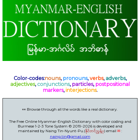
Color-codes:
nouns
,
pronouns
,
verbs
,
adverbs
,
adjectives
,
conjunctions
,
particles
,
postpositional
markers
,
interjections
.
👀 Browse through all the words like a real dictionary.
The Free Online Myanmar-English Dictionary with color coding and
Burmese 1-2-3 Tone System © 2019-2026 is developed and
maintained by Naing Tin-Nyunt-Pu.(
နိုင်တင်ညွန့်ပု
) email
✉
:
naing.tin@gmail.com