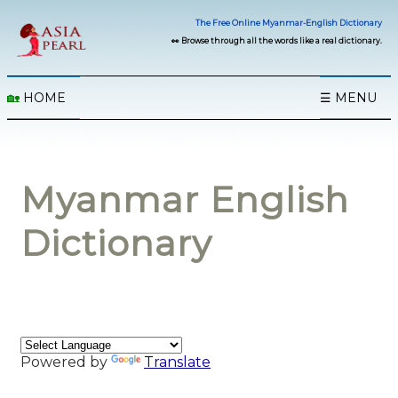
The Free Online Myanmar-English Dictionary
👀 Browse through all the words like a real dictionary.
🏡
HOME
☰ MENU
Myanmar English
Dictionary
Powered by
Translate