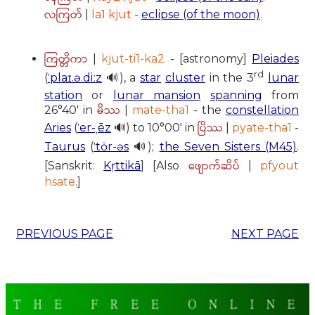
လကြတ်
|
la1 kjut
-
eclipse (of the moon)
.
ကြတ္တိကာ
|
kjut-ti1-ka2
- [astronomy]
Pleiades
rd
(
ˈplaɪ.ə.diːz
🔊), a
star
cluster
in the 3
lunar
station
or
lunar mansion
spanning
from
မိဿ
26°40′ in
|
mate-tha1
- the
constellation
ပြိဿ
Aries
(
ˈer-ˌēz
🔊) to 10°00′ in
|
pyate-tha1
-
Taurus
(
ˈtȯr-əs
🔊);
the Seven Sisters (M45)
.
ဖျောက်ဆိပ်
[Sanskrit:
Kṛttikā
] [Also
|
pfyout
hsate
.]
PREVIOUS PAGE
NEXT PAGE