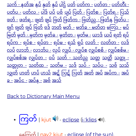
သက် - နတ်အ
နပ်
နှတ်
နှပ်
ပါဌ်
ပတ်
ပတ်က -
ပတ်တ -
ပတ်တီး -
ပတ်ပ -
ပတ်လ -
ပါဒ်
ပပ်
ပဗ်
ပျပ်
ပြတ် -
ပြတ်စ -
ပြတ်ရ -
ပြသ်
ဖတ် -
ဖတ်ရ -
ဖျတ်
ဖျပ်
ဖြတ်
ဖြတ်က -
ဖြတ်ည - ဖြတ်န
ဖြတ်ပ -
ဗျဂ်
ဗျတ်
ဗျပ်
ဗြတ်
ဗဒ်
ဘတ်
မတ် -
မတ်ခ - မတ်တ
မတြာ -
မပ်
မြတ်
မှတ် - မှတ်က
မှတ်ခ -
မှတ်တ -
မှတ်မ -
ယာဒ်
ယပ်
ရတ်
ရပ်
ရပ်က -
ရပ်စ -
ရပ်တ -
ရပ်မ -
ရသ်
ရှပ်
လတ် -
လတ်တ -
လဒ်
လပ်
လာဘ် -
လာဘ်ပ -
လှပ်
လျှပ် - လျှပ်စ
လျှပ်စစ် -
လျှပ်စစ်မ -
လျှပ်စစ်အ
လျှပ်တ -
ဝပ်
သတ် - သတ်ည
သတ္တ
သတ္တိ
သတ္တု -
သတ္တုတ -
သတ်ထ -
သတ်မ -
သဒ်
သပ် -
သပ်ပ -
သဗ်
သသ်
သျှတ်
ဟတ်
ဟပ်
ဟသ်
အဋ်
ဩဋ်
ဩတ်
အတ်
အပ်
အပ်က -
အပ်
ခ -
အပ်င -
အပ်န -
အဗ်
အသ်
Back to Dictionary Main Menu
ကြတ်
|
kjut
-
eclipse
(
i-ˈklips
🔊).
နေကြတ်
|
nay2 kjut
-
eclipse (of the sun)
.