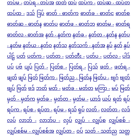
တပ်မ -
တပ်ရ - တပ်အ
ထတ်
ထပ်
ထပ်က -
ထပ်ဆ - ထပ်တ
ထပ်ထ -
ဒသ်
ဒြပ်
ဓာတ် - ဓာတ်က
ဓာတ်ခ - ဓာတ်င
ဓာတ်စ
ဓာတ်ဆ - ဓာတ်န
ဓာတ်ပ
ဓာတ်ဖ - ဓာတ်ဘ
ဓာတ်မ -
ဓာတ်ရ
ဓာတ်လ - ဓာတ်အ
နတ် - နတ်က
နတ်ခ -
နတ်တ - နတ်န
နတ်ပ
- နတ်မ
နတ်ယ - နတ်ဝ
နတ်သ
နတ်သက် - နတ်အ
နပ်
နှတ်
နှပ်
ပါဌ်
ပတ်
ပတ်က -
ပတ်တ -
ပတ်တီး -
ပတ်ပ -
ပတ်လ -
ပါဒ်
ပပ်
ပဗ်
ပျပ်
ပြတ် -
ပြတ်စ -
ပြတ်ရ -
ပြသ်
ဖတ် -
ဖတ်ရ -
ဖျတ်
ဖျပ်
ဖြတ်
ဖြတ်က -
ဖြတ်ည - ဖြတ်န
ဖြတ်ပ -
ဗျဂ်
ဗျတ်
ဗျပ်
ဗြတ်
ဗဒ်
ဘတ်
မတ် -
မတ်ခ - မတ်တ
မတြာ -
မပ်
မြတ်
မှတ် - မှတ်က
မှတ်ခ -
မှတ်တ -
မှတ်မ -
ယာဒ်
ယပ်
ရတ်
ရပ်
ရပ်က -
ရပ်စ -
ရပ်တ -
ရပ်မ -
ရသ်
ရှပ်
လတ် -
လတ်တ -
လဒ်
လပ်
လာဘ် -
လာဘ်ပ -
လှပ်
လျှပ် - လျှပ်စ
လျှပ်စစ် -
လျှပ်စစ်မ - လျှပ်စစ်အ
လျှပ်တ -
ဝပ်
သတ် - သတ်ည
သတ္တ