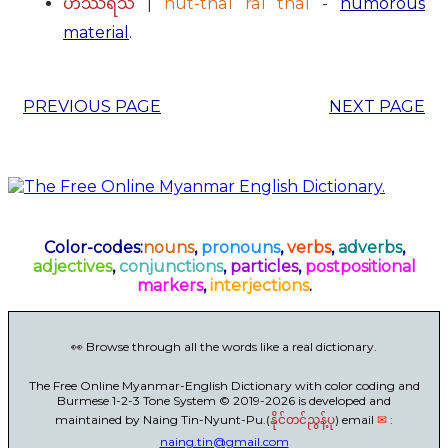
|
hut-tha1 ra1 tha1
-
humorous
ဟဿရသ
material
.
PREVIOUS PAGE
NEXT PAGE
Color-codes:
nouns
,
pronouns
,
verbs
,
adverbs
,
adjectives
,
conjunctions
,
particles
,
postpositional
markers
,
interjections
.
👀 Browse through all the words like a real dictionary.
The Free Online Myanmar-English Dictionary with color coding and
Burmese 1-2-3 Tone System © 2019-2026 is developed and
maintained by Naing Tin-Nyunt-Pu.(
) email
✉
:
နိုင်တင်ညွန့်ပု
naing.tin@gmail.com