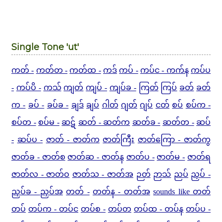
Single Tone 'ut'
ကတ် -
ကတ်တ -
ကတ်ထ -
ကဒ်
ကပ် -
ကပ်င - ကက်န
ကပ်ပ
-
ကပ်ပိ -
ကသ်
ကျတ်
ကျပ် -
ကျပ်ခ -
ကြတ်
ကြပ်
ခတ်
ခတ်
က -
ခပ် -
ခပ်ခ -
ချဒ်
ချပ်
ဂါတ်
ဂျတ်
ဂျပ်
ငတ်
စပ်
စပ်က -
စပ်တ -
စပ်မ -
ဆဋ်
ဆတ် - ဆတ်က
ဆတ်ခ -
ဆတ်တ -
ဆပ်
-
ဆပ်ပ -
ဇာတ် - ဇာတ်က
ဇာတ်ကြီး
ဇာတ်ကြော - ဇာတ်ကွ
ဇာတ်ခ - ဇာတ်စ
ဇာတ်ဆ - ဇာတ်န
ဇာတ်ပ -
ဇာတ်မ -
ဇာတ်ရ
ဇာတ်လ - ဇာတ်ဝ
ဇာတ်သ - ဇာတ်အ
ဉတ်
ဉာသ်
ညပ်
ညှပ် -
ညှပ်ခ - ညှပ်အ
တတ် -
တတ်န - တတ်အ
sounds like တတ်
တပ်
တပ်က - တပ်င
တပ်စ -
တပ်တ
တပ်ထ - တပ်န
တပ်ပ -