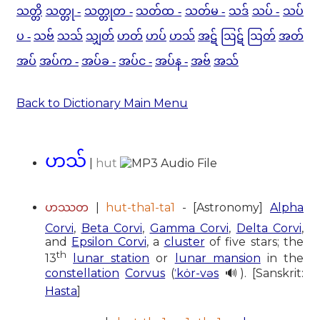
သတ္တိ
သတ္တု -
သတ္တုတ -
သတ်ထ -
သတ်မ -
သဒ်
သပ် -
သပ်
ပ -
သဗ်
သသ်
သျှတ်
ဟတ်
ဟပ်
ဟသ်
အဋ်
ဩဋ်
ဩတ်
အတ်
အပ်
အပ်က -
အပ်ခ -
အပ်င -
အပ်န -
အဗ်
အသ်
Back to Dictionary Main Menu
ဟသ်
|
hut
|
hut-tha1-ta1
- [Astronomy]
Alpha
ဟဿတ
Corvi
,
Beta Corvi
,
Gamma Corvi
,
Delta Corvi
,
and
Epsilon Corvi
, a
cluster
of five stars; the
th
13
lunar station
or
lunar mansion
in the
constellation
Corvus
(
ˈkȯr-vəs
🔊). [Sanskrit:
Hasta
]