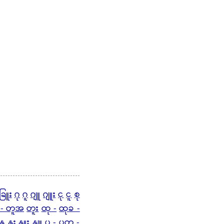
ခြူး
ဂု
ဂူ
ဂျူ
ဂျူး
ငု
ငူ
စု
 - တူအ
တူး
ထု -
ထုခ -
နူ
နူး
နှူး
နျူ
ပု -
ပုတ -