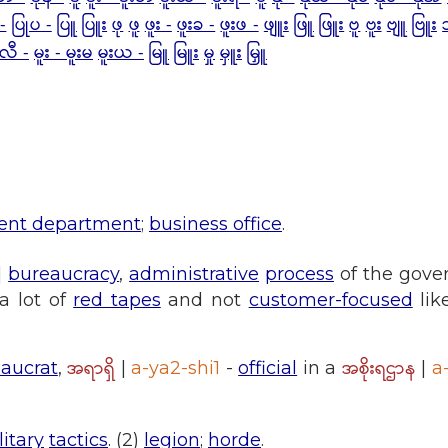
-
ပြုပ -
ပြူ
ပြူး
ဖု
ဖူ
ဖူး -
ဖူးခ -
ဖူးဖ -
ဖျူး
ဖြူ
ဖြူး
ဗူ
ဗူး
ဗျူ
ဗြူး
ူလီ -
မူး - မူးမ
မူးယ -
မြူ
မြူး
မှု
မှူး
မြှူ
ent department
;
business office
.
]
bureaucracy
,
administrative
process
of the gove
a lot of
red tapes
and not
customer-focused
lik
အရာရှိ
အစိုးရဌာန
aucrat
,
|
a-ya2-shi1
-
official
in a
|
a
litary
tactics
. (2)
legion
;
horde
.