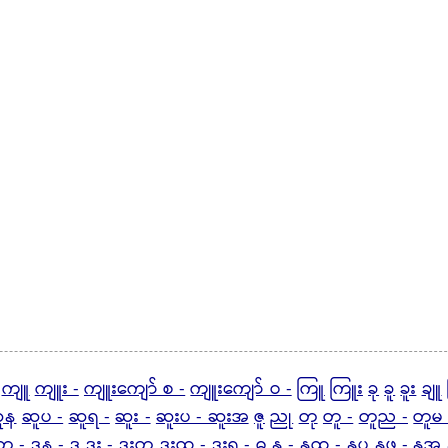
ကျူ
ကျူး -
ကျူးကျော် စ -
ကျူးကျော် ဝ -
ကြူ
ကြူး
ခု
ခူ
ခူး
ချူ
ူန
ဆူပ -
ဆူရ -
ဆူး -
ဆူးပ - ဆူးအ
ဇူ
ညု
တု
တူ -
တူည -
တူမ
ုတ -
ဒုန -
ဒူ
ဒူး - ဒူးတ
ဒူးထ -
ဒူးရ -
ဓူ
နု -
နုထ - နုပ
နုဖ - နုအ