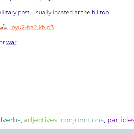
ilitary post
, usually located at the
hilltop
.
င်း
|
byu2-ha2 khin3
.
or
war
.
dverbs
,
adjectives
,
conjunctions
,
particle