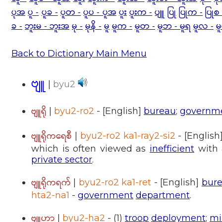
ပုအ
ပူ -
ပူခ -
ပူတ -
ပူပ - ပူအ
ပူး
ပူးက -
ပျူ
ပြု
ပြုက -
ပြုစ 
ခ -
ဘူးမ - ဘူးအ
မု -
မုနိ -
မူ
မူက -
မူတ -
မူဘ - မူရ
မူလ -
မ
Back to Dictionary Main Menu
ဗျူ
|
byu2
ဗျူရို
|
byu2-ro2
- [English]
bureau
;
governm
ဗျူရိုကရေစီ
|
byu2-ro2 ka1-ray2-si2
- [English
which is often viewed as
inefficient
with 
private sector
.
ဗျူရိုကရက်
|
byu2-ro2 ka1-ret
- [English]
bure
hta2-na1
-
government
department
.
ဗျူဟာ
|
byu2-ha2
- (1)
troop
deployment
;
mi