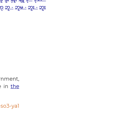
ဘု
ဘူ -
ဘူမ -
ဘူး -
ဘူး
rnment,
e in
the
-so3-ya1