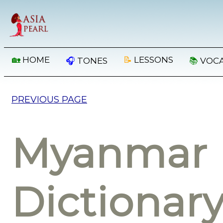
🏡
HOME
📝
LESSONS
🎧
TONES
📚
VOC
PREVIOUS PAGE
Myanmar 
Dictionar