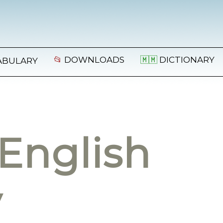
📂
DOWNLOADS
🇲🇲
DICTIONARY
ABULARY
English
y