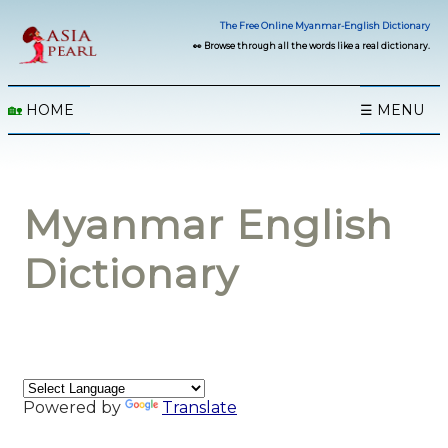
The Free Online Myanmar-English Dictionary
👀 Browse through all the words like a real dictionary.
🏡
HOME
☰ MENU
Myanmar English
Dictionary
Powered by
Translate