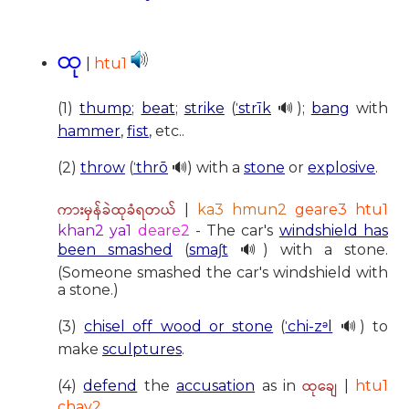
ထု
|
htu1
(1)
thump
;
beat
;
strike
(
ˈstrīk
🔊);
bang
with
hammer
,
fist
, etc..
(2)
throw
(
ˈthrō
🔊) with a
stone
or
explosive
.
ကားမှန်ခဲထုခံရတယ်
|
ka3 hmun2
geare3 htu1
khan2 ya1
deare2
- The car's
windshield has
been smashed
(
smaʃt
🔊) with a stone.
(Someone smashed the car's windshield with
a stone.)
(3)
chisel off wood or stone
(
ˈchi-zᵊl
🔊) to
make
sculptures
.
ထုချေ
(4)
defend
the
accusation
as in
|
htu1
chay2
.