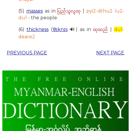
ပြည်သူလူထု
(5)
masses
as in
|
pyi2-dthu2 lu2-
du1
- the people.
ထုထည်
(6)
thickness
(
ˈθɪknɪs
🔊) as in
|
du1
-
deare2
PREVIOUS PAGE
NEXT PAGE