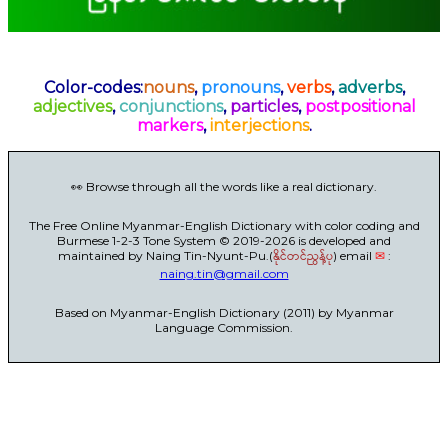
Color-codes:
nouns
,
pronouns
,
verbs
,
adverbs
,
adjectives
,
conjunctions
,
particles
,
postpositional
markers
,
interjections
.
👀 Browse through all the words like a real dictionary.
The Free Online Myanmar-English Dictionary with color coding and
Burmese 1-2-3 Tone System © 2019-2026 is developed and
maintained by Naing Tin-Nyunt-Pu.(
နိုင်တင်ညွန့်ပု
) email
✉
:
naing.tin@gmail.com
Based on Myanmar-English Dictionary (2011) by Myanmar
Language Commission.