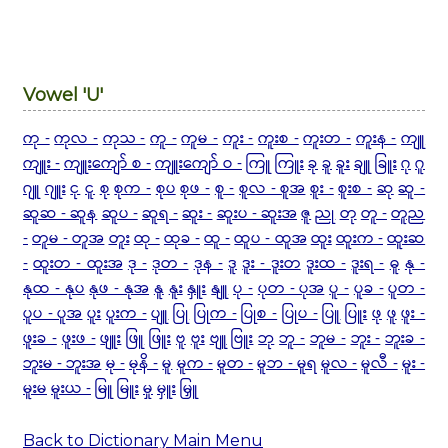
Vowel 'U'
ကု -
ကုလ -
ကုသ -
ကူ -
ကူမ -
ကူး -
ကူးစ -
ကူးတ -
ကူးန -
ကျူ
ကျူး -
ကျူးကျော် စ -
ကျူးကျော် ဝ -
ကြူ
ကြူး
ခု
ခူ
ခူး
ချူ
ခြူး
ဂု
ဂူ
ဂျူ
ဂျူး
ငု
ငူ
စု
စုက -
စုပ
စုဖ -
စူ -
စူလ - စူအ
စူး -
စူးစ -
ဆု
ဆူ -
ဆူဆ - ဆူန
ဆူပ -
ဆူရ -
ဆူး -
ဆူးပ - ဆူးအ
ဇူ
ညု
တု
တူ -
တူည
-
တူမ - တူအ
တူး
ထု -
ထုခ -
ထူ -
ထူပ - ထူအ
ထူး
ထူးက -
ထူးဆ
-
ထူးတ - ထူးအ
ဒု -
ဒုတ -
ဒုန -
ဒူ
ဒူး - ဒူးတ
ဒူးထ -
ဒူးရ -
ဓူ
နု -
နုထ - နုပ
နုဖ - နုအ
နူ
နူး
နှူး
နျူ
ပု -
ပုတ - ပုအ
ပူ -
ပူခ -
ပူတ -
ပူပ - ပူအ
ပူး
ပူးက -
ပျူ
ပြု
ပြုက -
ပြုစ -
ပြုပ -
ပြူ
ပြူး
ဖု
ဖူ
ဖူး -
ဖူးခ -
ဖူးဖ -
ဖျူး
ဖြူ
ဖြူး
ဗူ
ဗူး
ဗျူ
ဗြူး
ဘု
ဘူ -
ဘူမ -
ဘူး -
ဘူးခ -
ဘူးမ - ဘူးအ
မု -
မုနိ -
မူ
မူက -
မူတ -
မူဘ - မူရ
မူလ -
မူလီ -
မူး -
မူးမ
မူးယ -
မြူ
မြူး
မှု
မှူး
မြှူ
Back to Dictionary Main Menu