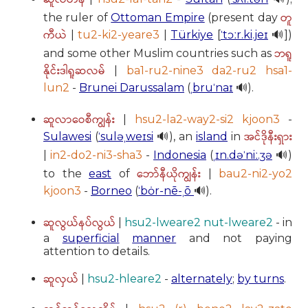
တူ
the ruler of
Ottoman Empire
(present day
ကီယဲ
|
tu2-ki2-yeare3
|
Türkiye
[
ˈtɔːr.ki.jeɪ
🔊])
ဘရူ
and some other Muslim countries such as
နိုင်းဒါရူဆလမ်
|
ba1-ru2-nine3 da2-ru2 hsa1-
lun2
-
Brunei Darussalam
(
ˌbruˈnaɪ
🔊).
ဆူလာဝေစီကျွန်း
|
hsu2-la2-way2-si2 kjoon3
-
အင်ဒိုနီးရှား
Sulawesi
(
ˈsuləˌweɪsi
🔊), an
island
in
|
in2-do2-ni3-sha3
-
Indonesia
(
ˌɪn.dəˈniː.ʒə
🔊)
ဘော်နီယိုကျွန်း
to the
east
of
|
bau2-ni2-yo2
kjoon3
-
Borneo
(
ˈbȯr-nē-ˌō
🔊).
ဆူလွယ်နပ်လွယ်
|
hsu2-lweare2 nut-lweare2
- in
a
superficial
manner
and not paying
attention to details.
ဆူလှယ်
|
hsu2-hleare2
-
alternately
;
by turns
.