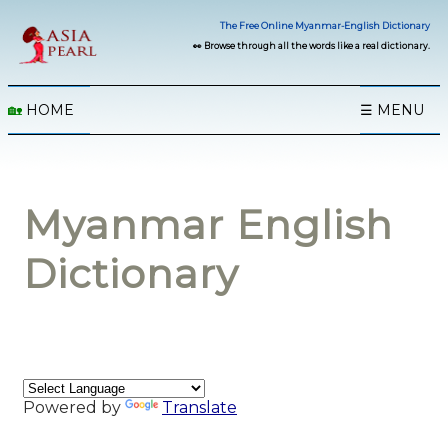
The Free Online Myanmar-English Dictionary
👀 Browse through all the words like a real dictionary.
🏡
HOME
☰ MENU
Myanmar English
Dictionary
Powered by
Translate