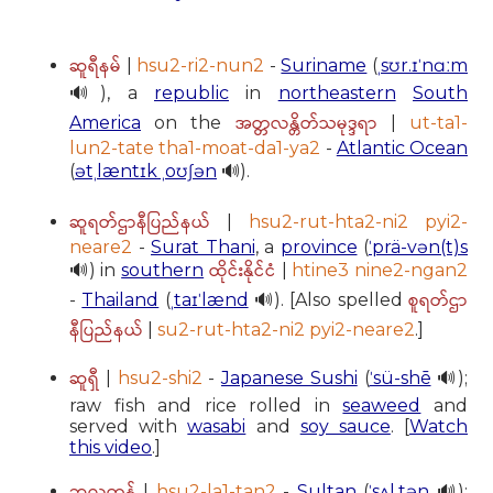
ဆူရီနမ်
|
hsu2-ri2-nun2
-
Suriname
(
ˌsʊr.ɪˈnɑːm
🔊), a
republic
in
northeastern
South
အတ္တလန္တိတ်သမုဒ္ဒရာ
America
on the
|
ut-ta1-
lun2-tate tha1-moat-da1-ya2
-
Atlantic Ocean
(
ətˌlæntɪk ˌoʊʃən
🔊).
ဆူရတ်ဌာနီပြည်နယ်
|
hsu2-rut-hta2-ni2 pyi2-
neare2
-
Surat Thani
, a
province
(
ˈprä-vən(t)s
ထိုင်းနိုင်ငံ
🔊) in
southern
|
htine3 nine2-ngan2
စူရတ်ဌာ
-
Thailand
(
ˌtaɪˈlænd
🔊). [Also spelled
နီပြည်နယ်
|
su2-rut-hta2-ni2 pyi2-neare2
.]
ဆူရှီ
|
hsu2-shi2
-
Japanese Sushi
(
ˈsü-shē
🔊);
raw fish and rice rolled in
seaweed
and
served with
wasabi
and
soy sauce
. [
Watch
this video
.]
ဆူလတန်
|
hsu2-la1-tan2
-
Sultan
(
ˈsʌl.tən
🔊);