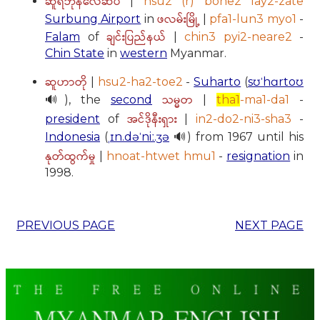
ဆူရ်ဘုန်လေဆိပ်
|
hsu2 (r) bone2 lay2-zate
ဖလမ်းမြို့
Surbung Airport
in
|
pfa1-lun3 myo1
-
ချင်းပြည်နယ်
Falam
of
|
chin3 pyi2-neare2
-
Chin State
in
western
Myanmar.
ဆူဟာတို
|
hsu2-ha2-toe2
-
Suharto
(
sʊˈhɑrtoʊ
သမ္မတ
🔊), the
second
|
tha1
-ma1-da1
-
အင်ဒိုနီးရှား
president
of
|
in2-do2-ni3-sha3
-
Indonesia
(
ˌɪn.dəˈniː.ʒə
🔊) from 1967 until his
နုတ်ထွက်မှု
|
hnoat-htwet hmu1
-
resignation
in
1998.
PREVIOUS PAGE
NEXT PAGE