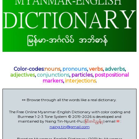
Color-codes:
nouns
,
pronouns
,
verbs
,
adverbs
,
adjectives
,
conjunctions
,
particles
,
postpositional
markers
,
interjections
.
👀 Browse through all the words like a real dictionary.
The Free Online Myanmar-English Dictionary with color coding and
Burmese 1-2-3 Tone System © 2019-2026 is developed and
maintained by Naing Tin-Nyunt-Pu.(
နိုင်တင်ညွန့်ပု
) email
✉
:
naing.tin@gmail.com
Based on Myanmar-English Dictionary (2011) by Myanmar