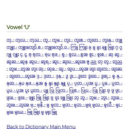
Vowel 'U'
ကု -
ကုလ -
ကုသ -
ကူ -
ကူမ -
ကူး -
ကူးစ -
ကူးတ -
ကူးန -
ကျူ
ကျူး -
ကျူးကျော် စ -
ကျူးကျော် ဝ -
ကြူ
ကြူး
ခု
ခူ
ခူး
ချူ
ခြူး
ဂု
ဂူ
ဂျူ
ဂျူး
ငု
ငူ
စု
စုက -
စုပ
စုဖ -
စူ -
စူလ - စူအ
စူး -
စူးစ -
ဆု
ဆူ -
ဆူဆ - ဆူန
ဆူပ -
ဆူရ -
ဆူး -
ဆူးပ - ဆူးအ
ဇူ
ညု
တု
တူ -
တူည
-
တူမ - တူအ
တူး
ထု -
ထုခ -
ထူ -
ထူပ - ထူအ
ထူး
ထူးက -
ထူးဆ
-
ထူးတ - ထူးအ
ဒု -
ဒုတ -
ဒုန -
ဒူ
ဒူး - ဒူးတ
ဒူးထ -
ဒူးရ -
ဓူ
နု -
နုထ - နုပ
နုဖ - နုအ
နူ
နူး
နှူး
နျူ
ပု -
ပုတ - ပုအ
ပူ -
ပူခ -
ပူတ -
ပူပ - ပူအ
ပူး
ပူးက -
ပျူ
ပြု
ပြုက -
ပြုစ -
ပြုပ -
ပြူ
ပြူး
ဖု
ဖူ
ဖူး -
ဖူးခ -
ဖူးဖ -
ဖျူး
ဖြူ
ဖြူး
ဗူ
ဗူး
ဗျူ
ဗြူး
ဘု
ဘူ -
ဘူမ -
ဘူး -
ဘူးခ -
ဘူးမ - ဘူးအ
မု -
မုနိ -
မူ
မူက -
မူတ -
မူဘ - မူရ
မူလ -
မူလီ -
မူး -
မူးမ
မူးယ -
မြူ
မြူး
မှု
မှူး
မြှူ
Back to Dictionary Main Menu