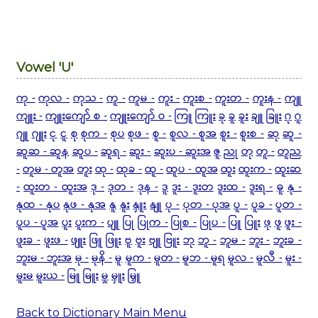
Vowel 'U'
ကု -
ကုလ -
ကုသ -
ကူ -
ကူမ -
ကူး -
ကူးစ -
ကူးတ -
ကူးန -
ကျူ
ကျူး -
ကျူးကျော် စ -
ကျူးကျော် ဝ -
ကြူ
ကြူး
ခု
ခူ
ခူး
ချူ
ခြူး
ဂု
ဂူ
ဂျူ
ဂျူး
ငု
ငူ
စု
စုက -
စုပ
စုဖ -
စူ -
စူလ - စူအ
စူး -
စူးစ -
ဆု
ဆူ -
ဆူဆ - ဆူန
ဆူပ -
ဆူရ -
ဆူး -
ဆူးပ - ဆူးအ
ဇူ
ညု
တု
တူ -
တူည
-
တူမ - တူအ
တူး
ထု -
ထုခ -
ထူ -
ထူပ - ထူအ
ထူး
ထူးက -
ထူးဆ
-
ထူးတ - ထူးအ
ဒု -
ဒုတ -
ဒုန -
ဒူ
ဒူး - ဒူးတ
ဒူးထ -
ဒူးရ -
ဓူ
နု -
နုထ - နုပ
နုဖ - နုအ
နူ
နူး
နှူး
နျူ
ပု -
ပုတ - ပုအ
ပူ -
ပူခ -
ပူတ -
ပူပ - ပူအ
ပူး
ပူးက -
ပျူ
ပြု
ပြုက -
ပြုစ -
ပြုပ -
ပြူ
ပြူး
ဖု
ဖူ
ဖူး -
ဖူးခ -
ဖူးဖ -
ဖျူး
ဖြူ
ဖြူး
ဗူ
ဗူး
ဗျူ
ဗြူး
ဘု
ဘူ -
ဘူမ -
ဘူး -
ဘူးခ -
ဘူးမ - ဘူးအ
မု -
မုနိ -
မူ
မူက -
မူတ -
မူဘ - မူရ
မူလ -
မူလီ -
မူး -
မူးမ
မူးယ -
မြူ
မြူး
မှု
မှူး
မြှူ
Back to Dictionary Main Menu