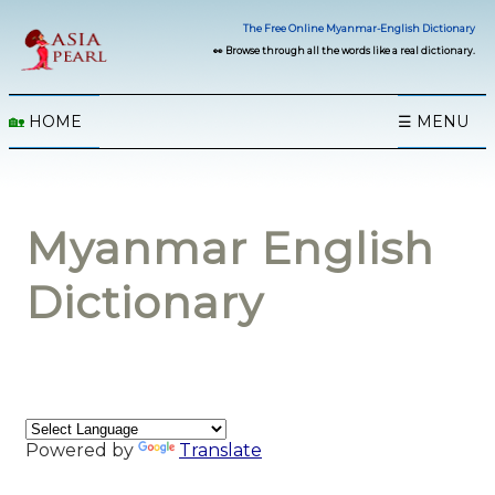
The Free Online Myanmar-English Dictionary
👀 Browse through all the words like a real dictionary.
🏡
HOME
☰ MENU
Myanmar English
Dictionary
Powered by
Translate