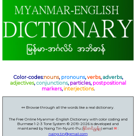
Color-codes:
nouns
,
pronouns
,
verbs
,
adverbs
,
adjectives
,
conjunctions
,
particles
,
postpositional
markers
,
interjections
.
👀 Browse through all the words like a real dictionary.
The Free Online Myanmar-English Dictionary with color coding and
Burmese 1-2-3 Tone System © 2019-2026 is developed and
maintained by Naing Tin-Nyunt-Pu.(
နိုင်တင်ညွန့်ပု
) email
✉
:
naing.tin@gmail.com