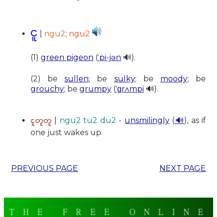
ငူ
|
ngu2
;
ngu2
(1)
green pigeon
(
ˈpi-jən
🔊).
(2) be
sullen
; be
sulky
; be
moody
; be
grouchy
; be
grumpy
(
ˈɡrʌmpi
🔊).
ငူတူတူ
|
ngu2 tu2 du2
-
unsmilingly
(
🔊
), as if
one just wakes up.
PREVIOUS PAGE
NEXT PAGE