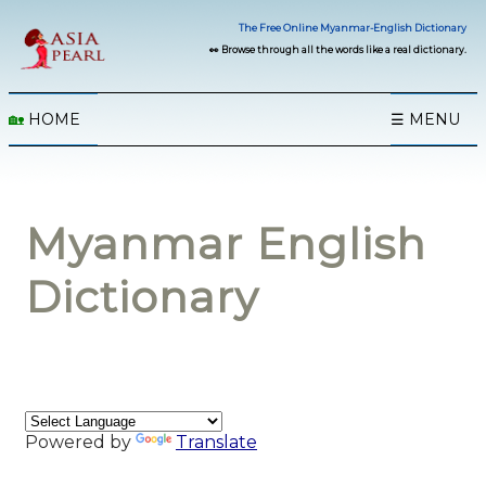
The Free Online Myanmar-English Dictionary
👀 Browse through all the words like a real dictionary.
🏡
HOME
☰ MENU
Myanmar English
Dictionary
Powered by
Translate