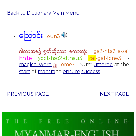
Back to Dictionary Main Menu
ဩောင်း
|
oun3
ဂါထာအစ၌ ရွတ်ဆိုသော စကားလုံး
|
ga2-hta2 a-sa1
hnite
yoot-hso2-dthau3
za1
-ga1-lone3
-
ဥုံ
magical word
|
ome2
- "Om"
uttered
at the
start
of
mantra
to
ensure
success
.
PREVIOUS PAGE
NEXT PAGE