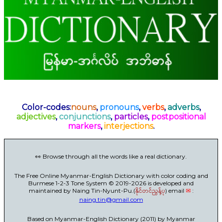
Color-codes:
nouns
,
pronouns
,
verbs
,
adverbs
,
adjectives
,
conjunctions
,
particles
,
postpositional
markers
,
interjections
.
👀 Browse through all the words like a real dictionary.
The Free Online Myanmar-English Dictionary with color coding and
Burmese 1-2-3 Tone System © 2019-2026 is developed and
maintained by Naing Tin-Nyunt-Pu.(
နိုင်တင်ညွန့်ပု
) email
✉
:
naing.tin@gmail.com
Based on Myanmar-English Dictionary (2011) by Myanmar