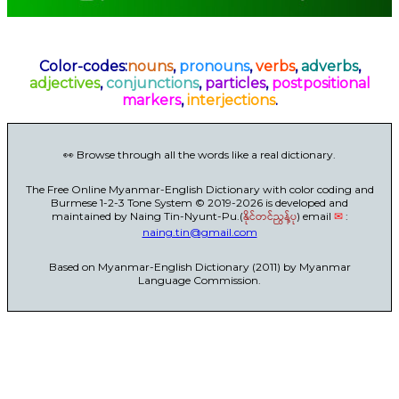
Color-codes:
nouns
,
pronouns
,
verbs
,
adverbs
,
adjectives
,
conjunctions
,
particles
,
postpositional
markers
,
interjections
.
👀 Browse through all the words like a real dictionary.
The Free Online Myanmar-English Dictionary with color coding and
Burmese 1-2-3 Tone System © 2019-2026 is developed and
maintained by Naing Tin-Nyunt-Pu.(
နိုင်တင်ညွန့်ပု
) email
✉
:
naing.tin@gmail.com
Based on Myanmar-English Dictionary (2011) by Myanmar
Language Commission.