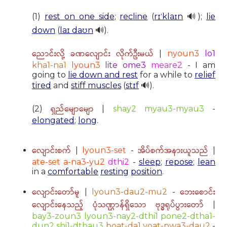
(1)
rest on one side
;
recline
(
rɪˈklaɪn
🔊);
lie
down
(
laɪ daʊn
🔊).
ညောင်းလို့ ခဏလျောင်း လိုက်ဦးမယ်
|
nyoun3
lo1
kha1-na1
lyoun3
lite ome3
meare2
- I am
going to
lie down and rest
for a while to
relief
tired
and
stiff muscles
(
stɪf
🔊).
ရှည်မျောမျော
(2)
|
shay2 myau3-myau3
-
elongated
;
long
.
လျောင်းစက်
အိပ်စက်အနားယူသည်
|
lyoun3-set
-
|
ate-set a-na3-yu2
dthi2
-
sleep
;
repose
;
lean
in a
comfortable
resting
position
.
လျောင်းတော်မူ
ဘေးစောင်း
|
lyoun3-dau2-mu2
-
လျောင်းနေသည့် ပုံသဏ္ဌာန်ရှိသော ဗုဒ္ဓရုပ်ပွားတော်
|
bay3-zoun3 lyoun3-nay2-dthi1 pone2-dtha1-
dun2 shi1-dthau3
boat-da1 yoat-pwa3-dau2
-