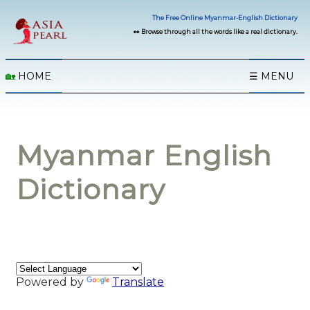
The Free Online Myanmar-English Dictionary
👀 Browse through all the words like a real dictionary.
🏡
HOME
☰ MENU
Myanmar English
Dictionary
Powered by
Translate