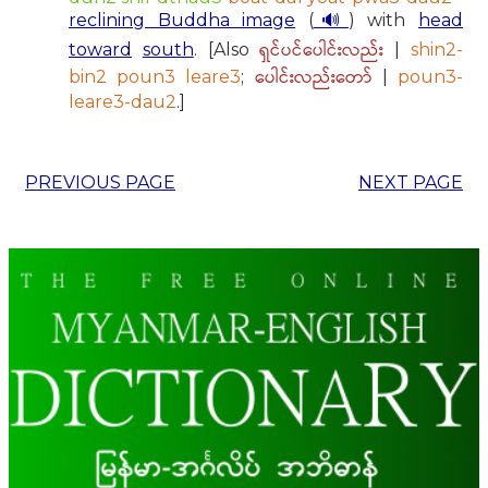
reclining Buddha image
(
🔊
) with
head
ရှင်ပင်ပေါင်းလည်း
toward
south
. [Also
|
shin2-
ပေါင်းလည်းတော်
bin2 poun3 leare3
;
|
poun3-
leare3-dau2
.]
PREVIOUS PAGE
NEXT PAGE