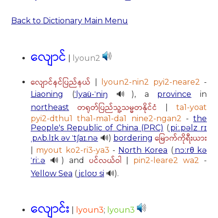
Back to Dictionary Main Menu
လျောင်
|
lyoun2
လျောင်နင်ပြည်နယ်
|
lyoun2-nin2 pyi2-neare2
-
Liaoning
(
ˈlyau̇-ˈniŋ
🔊), a
province
in
တရုတ်ပြည်သူ့သမ္မတနိုင်ငံ
northeast
|
ta1-yoat
pyi2-dthu1 tha1-ma1-da1 nine2-ngan2
-
the
People's Republic of China (PRC)
(
ˌpiː.pəlz rɪ
မြောက်ကိုရီးယား
ˌpʌb.lɪk əv ˈtʃaɪ.nə
🔊)
bordering
|
myout ko2-ri3-ya3
-
North Korea
(
ˌnɔːrθ kə
ပင်လယ်ဝါ
ˈriː.ə
🔊) and
|
pin2-leare2 wa2
-
Yellow Sea
(
ˌjɛloʊ si
🔊).
လျောင်း
|
lyoun3
;
lyoun3