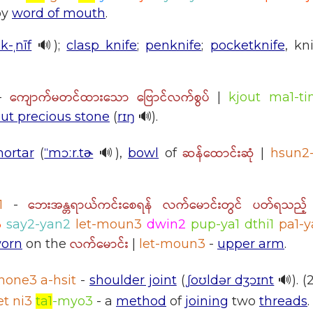
by
word of mouth
.
ak-ˌnīf
🔊);
clasp knife
;
penknife
;
pocketknife
, kn
ကျောက်မတင်ထားသော ဗြောင်လက်စွပ်
-
|
kjout ma1-ti
out precious stone
(
rɪŋ
🔊).
ဆန်ထောင်းဆုံ
ortar
(
ˈˈmɔːr.tɚ
🔊),
bowl
of
|
hsun2
ဘေးအန္တရာယ်ကင်းစေရန် လက်မောင်းတွင် ပတ်ရသည့
1
-
3
say2-yan2
let-moun3
dwin2
pup-ya1 dthi1
pa1-y
လက်မောင်း
orn
on the
|
let-moun3
-
upper arm
.
hone3 a-hsit
-
shoulder joint
(
ˌʃoʊldər dʒɔɪnt
🔊). (
t ni3
ta1
-myo3
- a
method
of
joining
two
threads
.