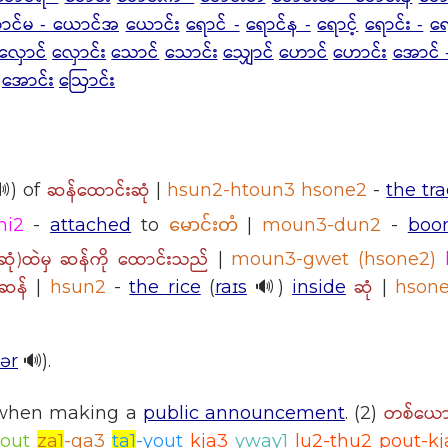
ာင်မ - ယောင်အ
ယောင်း
ရောင် -
ရောင်န -
ရောင့်
ရောင်း -
ရေ
လှောင်
လှောင်း
သောင်
သောင်း
သျှောင်
ဟောင်
ဟောင်း
အောင် 
အောင်း
ဩောင်း
ဆန်ထောင်းဆုံ
) of
|
hsun2-htoun3 hsone2
-
the tra
hi2
-
attached
to
မောင်းတံ
|
moun3-dun2
-
boo
(ဆုံ)ထဲမှ ဆန်ကို ထောင်းသည်
|
moun3-gwet (hsone2)
ဆန်
ဆုံ
|
hsun2
-
the rice
(
raɪs
🔊)
inside
|
hson
gər
🔊).
တစ်ယေ
hen making a
public announcement
. (2)
yout
za1
-ga3
ta1
-yout
kja3
yway1
lu2-thu2 pout-kj