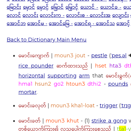
မြောင်း
မှောင်
မှောင့်
မြှောင်
မြှောင့်
ယောင် -
ယောင်ခ -
ယေ
လောင်
လောင်း
လောင်းက -
လောင်းစ - လောင်းအ
လျောင်း
အောင်ဘ
အောင်မ -
အောင်မြေ -
အောင်ရ - အောင်သ
အောင့်
Back to Dictionary Main Menu
မောင်းကျောက်
|
moun3 jout
-
pestle
(
ˈpes.əl

ဆက်ထားသည်
rice pounder
|
hset
hta3
dt
မောင်းခွက်
horizontal
supporting
arm
that
hma1
hsun2
go2
htoun3
dthi2
-
pounds
mortar
.
မောင်းခလုတ်
|
moun3 kha1-loat
-
trigger
(
ˈtrɪ
မောင်းခတ်
|
moun3 khut
- (1)
strike a gong
w
တစ်ယောက်ကြား၍ လူသူပေါက်ကြားစေသည်
|
t
ta1
-