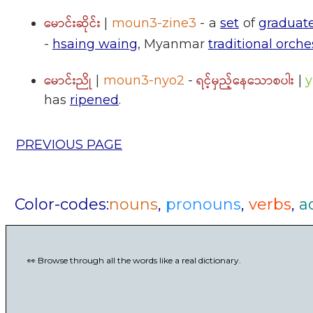
မောင်းဆိုင်း
|
moun3-zine3
- a
set
of
graduat
-
hsaing waing
, Myanmar
traditional orche
မောင်းညို
ရင့်မှည့်နေသောစပါး
|
moun3-nyo2
-
|
y
has
ripened
.
PREVIOUS PAGE
Color-codes:
nouns
,
pronouns
,
verbs
,
a
👀 Browse through all the words like a real dictionary.