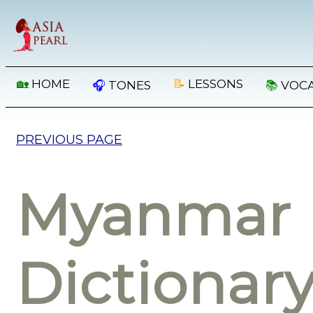
🏡
HOME
📝
LESSONS
🎧
TONES
📚
VOC
PREVIOUS PAGE
Myanmar 
Dictionar