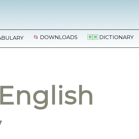
📂
DOWNLOADS
🇲🇲
DICTIONARY
ABULARY
English
y