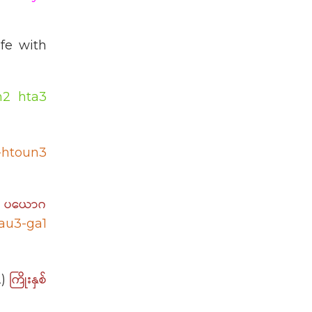
ife with
n2 hta3
-htoun3
် ပယောဂ
au3-ga1
ကြိုးနှစ်
2)