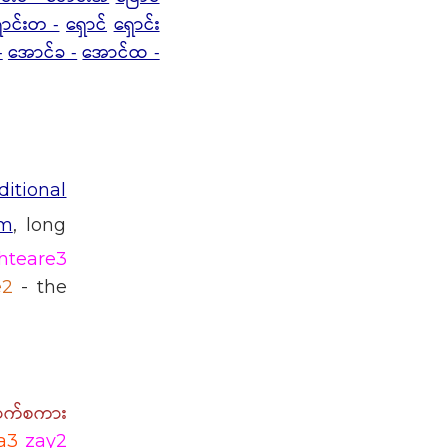
ာင်းတ -
ရှောင်
ရှောင်း
-
အောင်ခ -
အောင်ထ -
ditional
m
, long
hteare3
e2
- the
ာက်စကား
a3
zay2