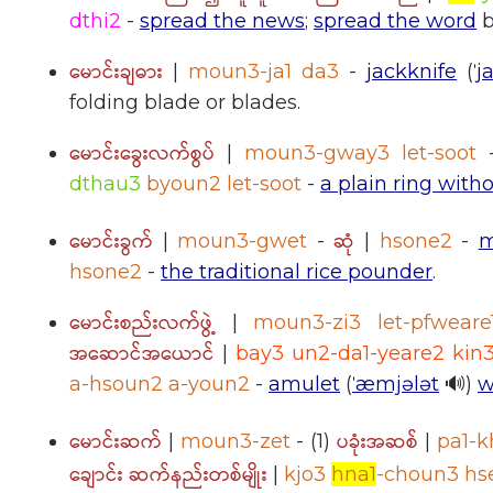
dthi2
-
spread the news
;
spread the word
မောင်းချဓား
|
moun3-ja1 da3
-
jackknife
(
ˈj
folding blade or blades.
မောင်းခွေးလက်စွပ်
|
moun3-gway3 let-soot
dthau3
byoun2 let-soot
-
a plain ring with
မောင်းခွက်
ဆုံ
|
moun3-gwet
-
|
hsone2
-
m
hsone2
-
the traditional rice pounder
.
မောင်းစည်းလက်ဖွဲ့
|
moun3-zi3 let-pfweare
အဆောင်အယောင်
|
bay3 un2-da1-yeare2 kin
a-hsoun2 a-youn2
-
amulet
(
ˈæmjələt
🔊)
w
မောင်းဆက်
ပခုံးအဆစ်
|
moun3-zet
- (1)
|
pa1-k
ချောင်း ဆက်နည်းတစ်မျိုး
|
kjo3
hna1
-choun3 hse