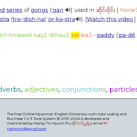
ဆိုင်းဝိုင်း
ed
series
of
gongs
(
ˈgäŋ
🔊) used in
|
hsine
stra
(
trə-ˈdish-nəl
ˈȯr-kə-strə
🔊). [
Watch this video
.]
in1-hmeare1 nay2-dthau3
za1
-ba3
-
paddy
(
ˈpa-dē
dverbs
,
adjectives
,
conjunctions
,
particle
The Free Online Myanmar-English Dictionary with color coding and
Burmese 1-2-3 Tone System © 2019-2026 is developed and
maintained by Naing Tin-Nyunt-Pu.(
နိုင်တင်ညွန့်ပု
) email
✉
:
naing.tin@gmail.com