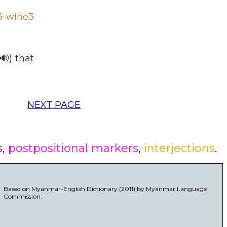
3-wine3
🔊) that
NEXT PAGE
s
,
postpositional markers
,
interjections
.
Based on Myanmar-English Dictionary (2011) by Myanmar Language
Commission.