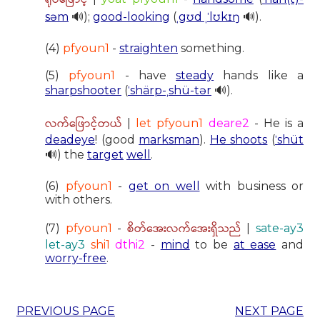
səm
🔊);
good-looking
(
ˌgʊd ˌˈlʊkɪŋ
🔊).
(4)
pfyoun1
-
straighten
something.
(5)
pfyoun1
- have
steady
hands like a
sharpshooter
(
ˈshärp-ˌshü-tər
🔊).
လက်ဖြောင့်တယ်
|
let pfyoun1
deare2
- He is a
deadeye
! (good
marksman
).
He shoots
(
ˈshüt
🔊) the
target
well
.
(6)
pfyoun1
-
get on well
with business or
with others.
စိတ်အေးလက်အေးရှိသည်
(7)
pfyoun1
-
|
sate-ay3
let-ay3
shi1
dthi2
-
mind
to be
at ease
and
worry-free
.
PREVIOUS PAGE
NEXT PAGE