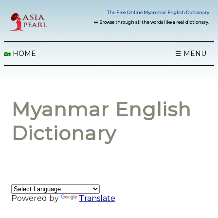
The Free Online Myanmar-English Dictionary
👀 Browse through all the words like a real dictionary.
🏡
HOME
☰ MENU
Myanmar English
Dictionary
Powered by
Translate