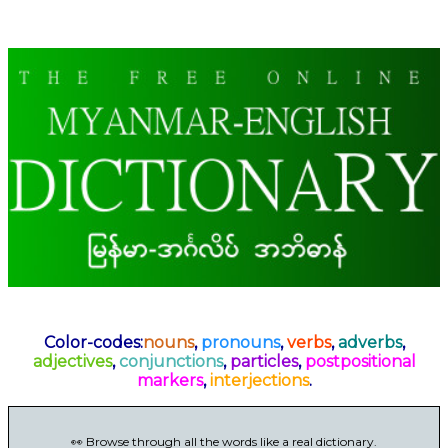
Color-codes:
nouns
,
pronouns
,
verbs
,
adverbs
,
adjectives
,
conjunctions
,
particles
,
postpositional
markers
,
interjections
.
👀 Browse through all the words like a real dictionary.