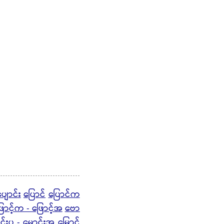
ျောင်း
ပြောင်
ပြောင်က
ောင့်က - ဖြောင့်အ
ဗော
င်းပ - မောင်းအ
မြောင်