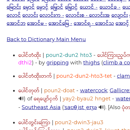
မြောင်း
မှောင်
မှောင့်
မြှောင်
မြှောင့်
ယောင် -
ယောင်ခ -
ယေ
လောင်
လောင်း
လောင်းက -
လောင်းစ - လောင်းအ
လျောင်း
အောင်ဘ
အောင်မ -
အောင်မြေ -
အောင်ရ - အောင်သ
အောင့်
Back to Dictionary Main Menu
ပေါင်တံထိုး
ပေါင်ကြားညှပ
|
poun2-dun2 hto3
-
dthi2
) - by
gripping
with
thighs
(
climb a co
ပေါင်တံထိုးတက်
|
poun2-dun2-hto3-tet
-
clam
ပေါင်တုတ်
|
poun2-doat
-
watercock
;
Gallicr
ရေပျော်ငှက်
🔊) of
|
yay2-byau2 hnget
-
water
ပုံ
-
Southeast Asia
(
ˈsaʊθˌist ˌeɪʒə
🔊). [Also
ပေါင်တွင်းကြော
|
poun2-dwin3-jau3