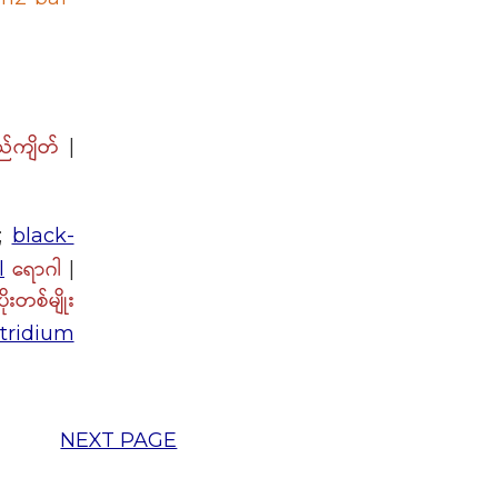
ည်ကျိတ်
|
;
black-
ရောဂါ
l
|
ုးတစ်မျိုး
tridium
NEXT PAGE