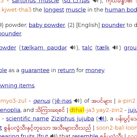
ကိုယ်ခန္ဓာ၏ 
a3
-
sartorius muscle
(
sɑːˈtɔːrɪəs
🔊),
kjwet-tha3
the
longest
muscle
in the
human bod
) powder;
baby powder
. (2) [English]
pounder
to d
 pounder
.
owder
(
ˌtælkəm ˌpaʊdər
🔊),
talc
(
tælk
🔊)
gro
ble
as a
guarantee
in
return
for
money
.
wning items
.
အပင်များ
|
myo3-zu1
-
genus
(
ˈjē-nəs
🔊) of
|
a-pin2
သိကြားရေစင်
enoplia
, and
|
dtha1
-ja3 yay2-zin2
-
juj
ပန်းပွင့
-
scientific name
Ziziphus jujuba
(
🔊
), a
စွန်ပလွံသီးနှင့်တူသော အသီးများသီးသည်
t
|
soon2-ba1-loon
စွန်ပလွံသီး
bearing fruits
(
frut
🔊) that
resemble
|
soo