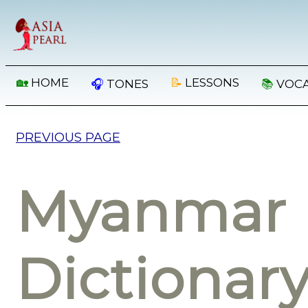
🏡
HOME
📝
LESSONS
🎧
TONES
📚
VOC
PREVIOUS PAGE
Myanmar 
Dictionar