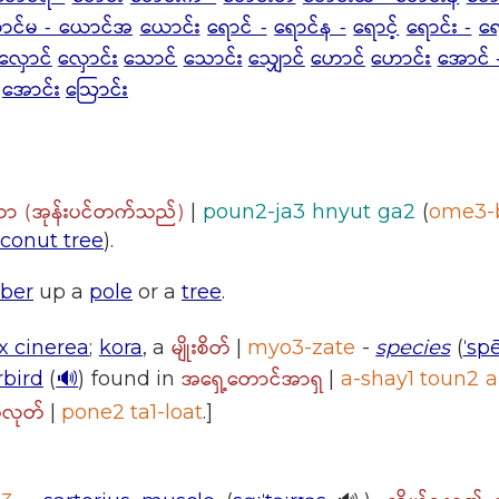
ာင်မ - ယောင်အ
ယောင်း
ရောင် -
ရောင်န -
ရောင့်
ရောင်း -
ရေ
လှောင်
လှောင်း
သောင်
သောင်း
သျှောင်
ဟောင်
ဟောင်း
အောင် 
အောင်း
ဩောင်း
်ကာ (အုန်းပင်တက်သည်)
|
poun2-ja3 hnyut ga2
(
ome3-
conut tree
).
ber
up a
pole
or a
tree
.
မျိုးစိတ်
ex cinerea
;
kora
, a
|
myo3-zate
-
species
(
ˈsp
အရှေ့တောင်အာရှ
bird
(
🔊
) found in
|
a-shay1 toun2 
တလုတ်
|
pone2 ta1-loat
.]