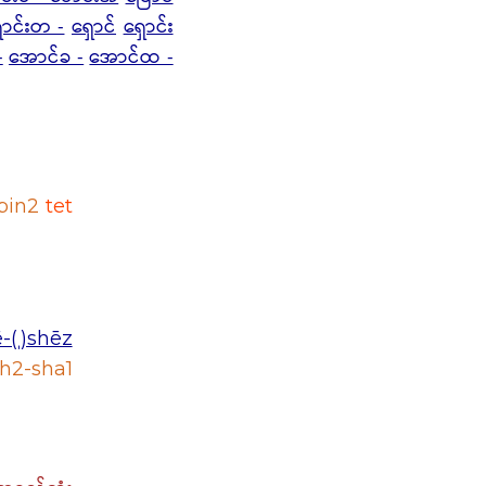
ာင်းတ -
ရှောင်
ရှောင်း
-
အောင်ခ -
အောင်ထ -
bin2
tet
ē-(ˌ)shēz
ah2-sha1