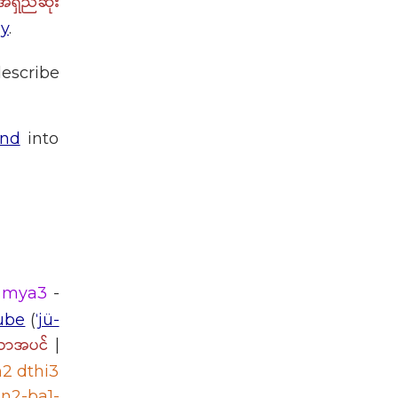
အရှည်ဆုံး
y
.
escribe
und
into
mya3
-
ube
(
ˈjü-
်သောအပင်
|
2 dthi3
n2-ba1-