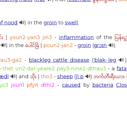
mf noʊd
🔊) in the
groin
to
swell
.
်း
ပြန်ရ
|
youn2-yan3 jin3
-
inflammation
of the
ပေါင်ခြံ
🔊) in the
|
poun2-jan2
-
groin
(
ɡrɔɪn
🔊).
yau3-ga2
-
blackleg cattle disease
(
ˈblak-ˌleg
🔊)
a-thet un2-da1-yeare2 pay3-nine2-dthau3
- a
fata
သိုး
ဘက်တီးရီးယား ပိ
kædl
🔊) and
|
tho3
-
sheep
(
ʃiːp
🔊)
yo3
joun1
pfyit
dthi2
-
caused
by
bacteria
Clos