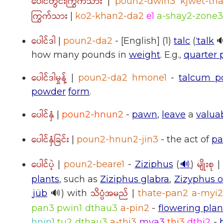
ပေါင်တွင်းကြွက်သား
|
poun2-dwin3 kjwet-th
ကြွက်သား
|
ko2-khan2-da2
e1
a-shay2-zone3
ပေါင်ဒါ
|
poun2-da2
- [English] (1)
talc
(
ˈtalk

how many pounds in
weight
. E.g.,
quarter
ပေါင်ဒါမှုန့်
|
poun2-da2 hmone1
-
talcum p
powder
form
.
ပေါင်နှံ
|
poun2-hnun2
-
pawn
,
leave
a
valua
ပေါင်နှံခြင်း
|
poun2-hnun2-jin3
- the act of
pa
ပေါင်ပဲ့
မျိုးစု
|
poun2-beare1
-
Ziziphus
(
🔊
)
plants
, such as
Ziziphus glabra
,
Zizyphus o
သိပ္ပံအမည်
ˌjüb
🔊) with
|
thate-pan2 a-myi2
pan3 pwin1 dthau3
a-pin2
-
flowering plan
hnin1
tu2 dthau3
a-thi3
mya3
thi3
dthi2
-