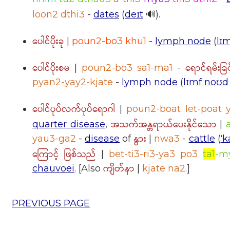
loon2 dthi3
-
dates
(
deɪt
🔊).
ပေါင်ပိုးခု
|
poun2-bo3 khu1
-
lymph node
(
lɪ
ပေါင်ပိုးစမ
ရောင်ရမ်းခြင
|
poun2-bo3 sa1-ma1
-
pyan2-yay2-kjate
-
lymph node
(
lɪmf noʊd
ပေါင်ပုပ်လက်ပုပ်ရောဂါ
|
poun2-boat let-poat 
အသက်အန္တရာယ်ပေးနိုင်သော
quarter disease
,
|
နွား
yau3-ga2
-
disease
of
|
nwa3
-
cattle
(
ˈ
ကြောင့် ဖြစ်သည်
|
bet-ti3-ri3-ya3 po3
ta1
-m
ကျိတ်နာ
chauvoei
. [Also
|
kjate na2
.]
PREVIOUS PAGE