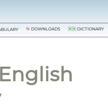
📂
DOWNLOADS
🇲🇲
DICTIONARY
ABULARY
English
y