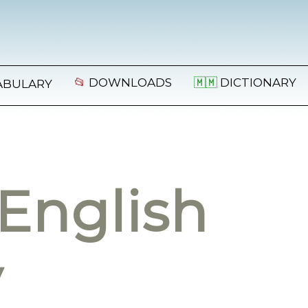
📂
DOWNLOADS
🇲🇲
DICTIONARY
ABULARY
English
y