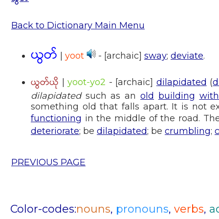
Back to Dictionary Main Menu
ယွတ်
|
yoot
- [archaic]
sway
;
deviate
.
ယွတ်ယို
|
yoot-yo2
- [archaic]
dilapidated
(
d
dilapidated
such as an
old
building
with
something old that falls apart. It is not 
functioning
in the middle of the road. Th
deteriorate
; be
dilapidated
; be
crumbling
;
PREVIOUS PAGE
Color-codes:
nouns
,
pronouns
,
verbs
,
a