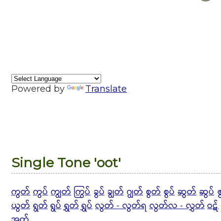
Powered by
Translate
Single Tone 'oot'
ကွတ်
ကွပ်
ကျွတ်
ကြွပ်
ခွပ်
ချွတ်
ဂျွတ်
စွတ်
စွပ်
ဆွတ်
ဆွပ်
ယွတ်
ရွတ်
ရွပ်
ရွှတ်
ရွှပ်
လွတ် - လွတ်ရ
လွတ်လ -
လွှတ်
ဝဋ်
အွတ်