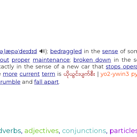
əˌlæpəˈdeɪdɪd
🔊);
bedraggled
in the
sense
of so
out
proper
maintenance
;
broken down
in the s
exactly in the sense of a new car that
stops oper
ယိုယွင်းပျက်စီး
e
more
current
term
is
|
yo2-ywin3 py
crumble
and
fall apart
.
dverbs
,
adjectives
,
conjunctions
,
particle