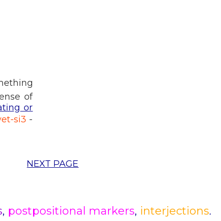
mething
ense of
ating or
et-si3
-
NEXT PAGE
s
,
postpositional markers
,
interjections
.