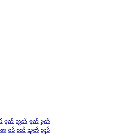
ပ်
ဗွတ်
ဘွတ်
မွတ်
မွှတ်
တ်အ
ဝပ်
ဝသ်
သွတ်
သွပ်