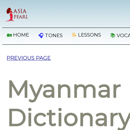
🏡
HOME
📝
LESSONS
🎧
TONES
📚
VOC
PREVIOUS PAGE
Myanmar 
Dictionar