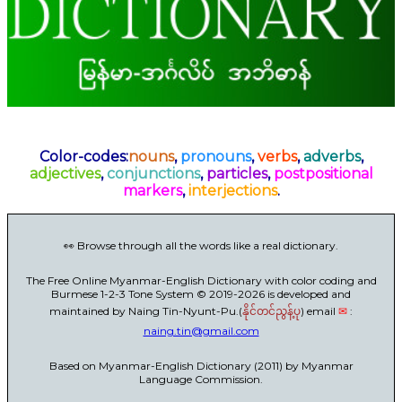
Color-codes:
nouns
,
pronouns
,
verbs
,
adverbs
,
adjectives
,
conjunctions
,
particles
,
postpositional
markers
,
interjections
.
👀 Browse through all the words like a real dictionary.
The Free Online Myanmar-English Dictionary with color coding and
Burmese 1-2-3 Tone System © 2019-2026 is developed and
maintained by Naing Tin-Nyunt-Pu.(
) email
✉
:
နိုင်တင်ညွန့်ပု
naing.tin@gmail.com
Based on Myanmar-English Dictionary (2011) by Myanmar
Language Commission.