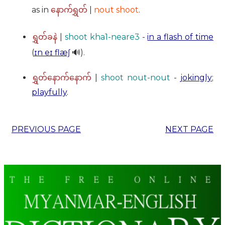
as in
|
nout shoot
.
နောက်ရွှတ်
|
shoot kha1-neare3
-
in a flash of time
ရွှတ်ခနဲ
(
ɪn eɪ flæʃ
🔊).
|
shoot nout-nout
-
jokingly
;
ရွှတ်နောက်နောက်
playfully
.
PREVIOUS PAGE
NEXT PAGE