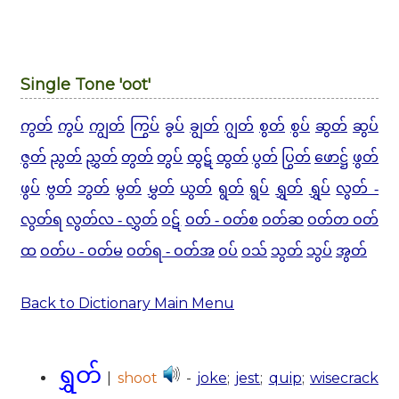
Single Tone 'oot'
ကွတ်
ကွပ်
ကျွတ်
ကြွပ်
ခွပ်
ချွတ်
ဂျွတ်
စွတ်
စွပ်
ဆွတ်
ဆွပ်
ဇွတ်
ညွတ်
ညွှတ်
တွတ်
တွပ်
ထွဋ်
ထွတ်
ပွတ်
ပြွတ်
ဖောဋ္ဌ်
ဖွတ်
ဖွပ်
ဗွတ်
ဘွတ်
မွတ်
မွှတ်
ယွတ်
ရွတ်
ရွပ်
ရွှတ်
ရွှပ်
လွတ် -
လွတ်ရ
လွတ်လ -
လွှတ်
ဝဋ်
ဝတ် - ဝတ်စ
ဝတ်ဆ
ဝတ်တ ဝတ်
ထ
ဝတ်ပ - ဝတ်မ
ဝတ်ရ - ဝတ်အ
ဝပ်
ဝသ်
သွတ်
သွပ်
အွတ်
Back to Dictionary Main Menu
ရွှတ်
|
shoot
-
joke
;
jest
;
quip
;
wisecrack