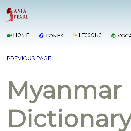
🏡
HOME
📝
LESSONS
🎧
TONES
📚
VOC
PREVIOUS PAGE
Myanmar 
Dictionar