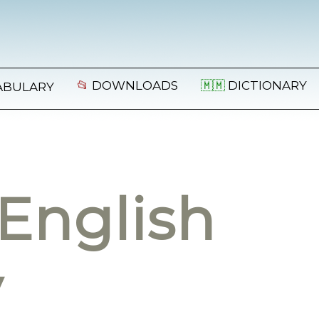
📂
DOWNLOADS
🇲🇲
DICTIONARY
ABULARY
English
y