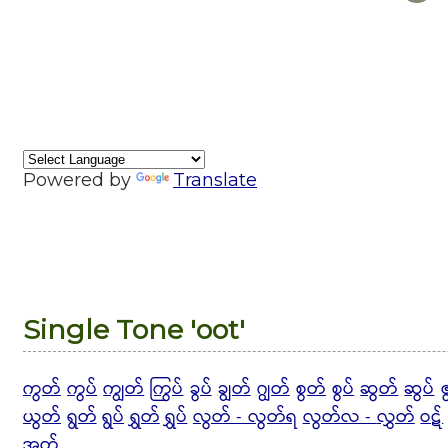
Powered by
Translate
Single Tone 'oot'
ကွတ်
ကွပ်
ကျွတ်
ကြွပ်
ခွပ်
ချွတ်
ဂျွတ်
စွတ်
စွပ်
ဆွတ်
ဆွပ်
ယွတ်
ရွတ်
ရွပ်
ရွှတ်
ရွှပ်
လွတ် - လွတ်ရ
လွတ်လ -
လွှတ်
ဝဋ်
အွတ်