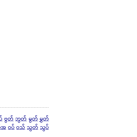
ပ်
ဗွတ်
ဘွတ်
မွတ်
မွှတ်
တ်အ
ဝပ်
ဝသ်
သွတ်
သွပ်