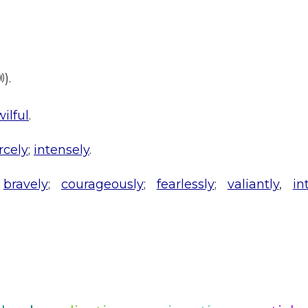
).
wilful
.
ercely
;
intensely
.
-
bravely
;
courageously
;
fearlessly
;
valiantly
,
in