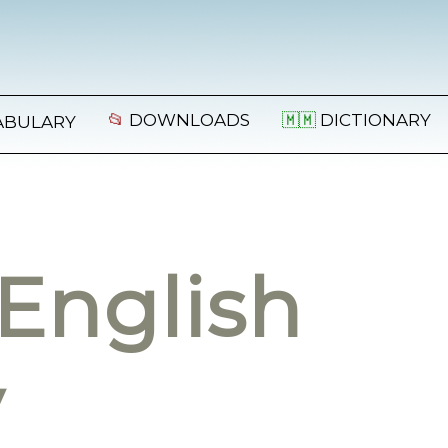
📂
DOWNLOADS
🇲🇲
DICTIONARY
ABULARY
English
y