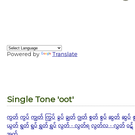
Powered by
Translate
Single Tone 'oot'
ကွတ်
ကွပ်
ကျွတ်
ကြွပ်
ခွပ်
ချွတ်
ဂျွတ်
စွတ်
စွပ်
ဆွတ်
ဆွပ်
ယွတ်
ရွတ်
ရွပ်
ရွှတ်
ရွှပ်
လွတ် - လွတ်ရ
လွတ်လ -
လွှတ်
ဝဋ်
အွတ်