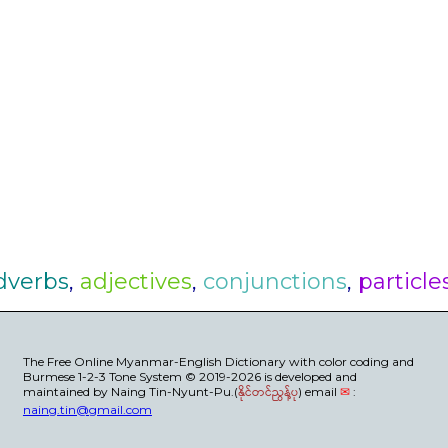
dverbs
,
adjectives
,
conjunctions
,
particle
The Free Online Myanmar-English Dictionary with color coding and
Burmese 1-2-3 Tone System © 2019-2026 is developed and
maintained by Naing Tin-Nyunt-Pu.(
နိုင်တင်ညွန့်ပု
) email
✉
:
naing.tin@gmail.com