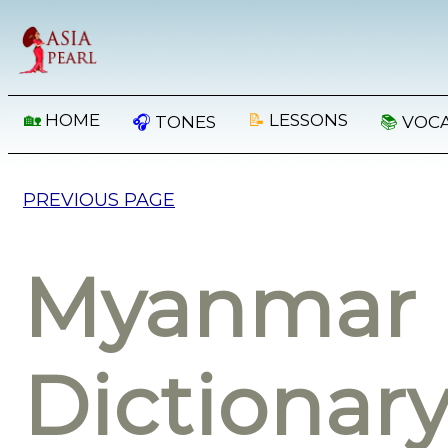
🏡
HOME
📝
LESSONS
🎧
TONES
📚
VOC
PREVIOUS PAGE
Myanmar 
Dictionar