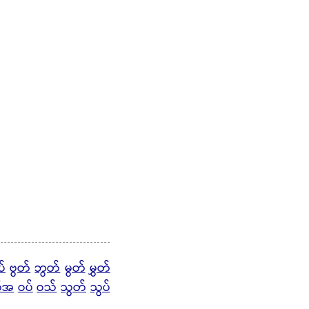
ပ်
ဗွတ်
ဘွတ်
မွတ်
မွှတ်
တ်အ
ဝပ်
ဝသ်
သွတ်
သွပ်