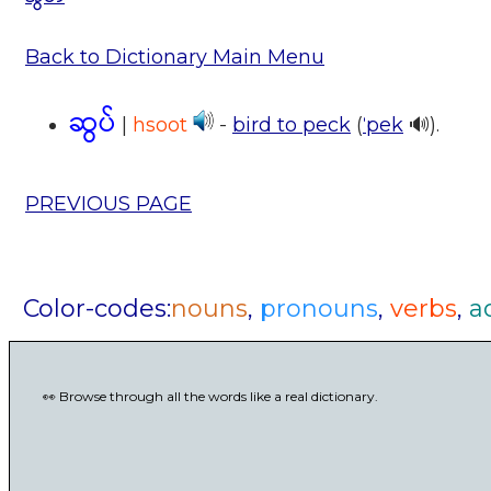
Back to Dictionary Main Menu
ဆွပ်
|
hsoot
-
bird to peck
(
ˈpek
🔊).
PREVIOUS PAGE
Color-codes:
nouns
,
pronouns
,
verbs
,
a
👀 Browse through all the words like a real dictionary.