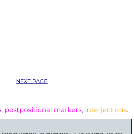
NEXT PAGE
s
,
postpositional markers
,
interjections
.
Based on Myanmar-English Dictionary (2011) by Myanmar Language