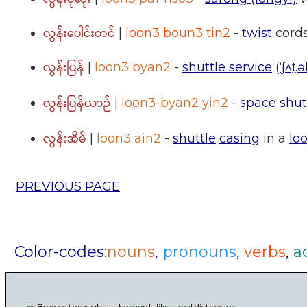
လွန်းပေါင်းတင်
|
loon3 boun3 tin2
-
twist
cords
လွန်းပြန်
|
loon3 byan2
-
shuttle service
(
ˈʃʌt̬.
လွန်းပြန်ယာဉ်
|
loon3-byan2 yin2
-
space shut
လွန်းအိမ်
|
loon3 ain2
-
shuttle
casing
in a
lo
PREVIOUS PAGE
Color-codes:
nouns
,
pronouns
,
verbs
,
a
👀 Browse through all the words like a real dictionary.