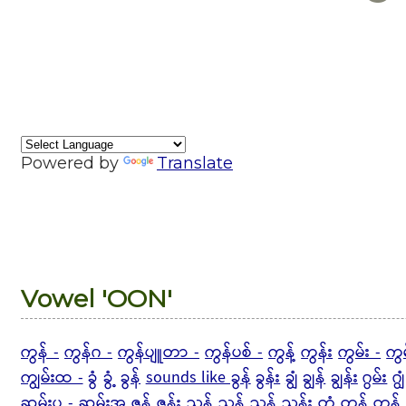
Powered by
Translate
Vowel 'OON'
ကွန် -
ကွန်ဂ -
ကွန်ပျူတာ -
ကွန်ပစ် -
ကွန့်
ကွန်း
ကွမ်း -
ကွ
ကျွမ်းထ -
ခွံ
ခွံ့
ခွန်
sounds like ခွန်
ခွန်း
ချွံ
ချွန်
ချွန်း
ဂွမ်း
ဂျွံ
ဆွမ်းပ - ဆွမ်းအ
ဇွန်
ဇွန်း
ညွန်
ညွန့်
ညွှန်
ညွှန်း
တွံ
တွန်
တွန့် 