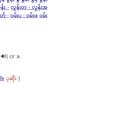
န်း -
လွန်းတ - လွန်းအ
ုတ် -
ဝမ်းပ - ဝမ်းဖ
ဝမ်း
🔊) or a
ပုဆိုး
lk
|