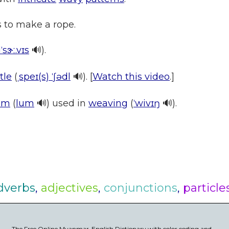
 to make a rope.
əlˈsɝː.vɪs
🔊).
tle
(
ˌspeɪ(s) ˈʃədl
🔊). [
Watch this video
.]
om
(
lum
🔊) used in
weaving
(
ˈwivɪŋ
🔊).
dverbs
,
adjectives
,
conjunctions
,
particle
The Free Online Myanmar-English Dictionary with color coding and