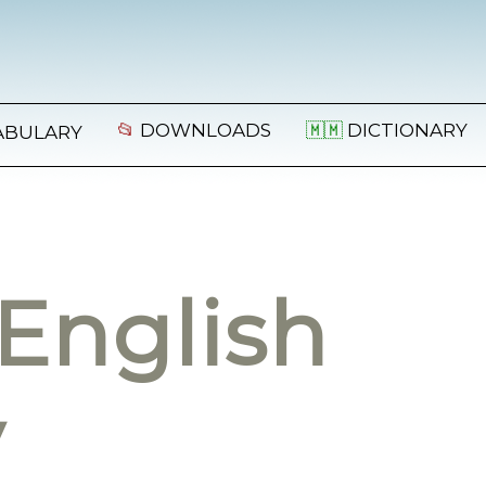
📂
DOWNLOADS
🇲🇲
DICTIONARY
ABULARY
English
y