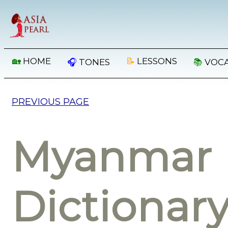
🏡
HOME
📝
LESSONS
🎧
TONES
📚
VOC
PREVIOUS PAGE
Myanmar 
Dictionar