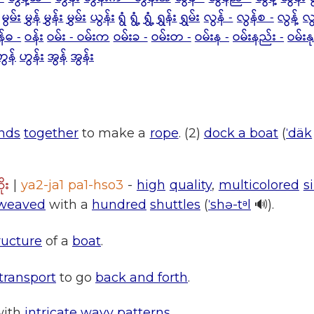
မွမ်း
မွှန်
မွှန်း
မွှမ်း
ယွန်း
ရွံ
ရွံ့
ရွှံ့
ရွှန်း
ရွှမ်း
လွန် -
လွန်စ -
လွန့်
လွ
န်ဓ -
ဝန်း
ဝမ်း - ဝမ်းက
ဝမ်းခ -
ဝမ်းတ -
ဝမ်းန -
ဝမ်းနည်း -
ဝမ်းန
ဟွန်
ဟွန်း
အွန်
အွန်း
ands
together
to make a
rope
. (2)
dock a boat
(
ˈdäk
ုး
|
ya2-ja1 pa1-hso3
-
high
quality
,
multicolored
si
weaved
with a
hundred
shuttles
(
ˈshə-tᵊl
🔊).
ructure
of a
boat
.
transport
to go
back and forth
.
ith
intricate
wavy
patterns
.