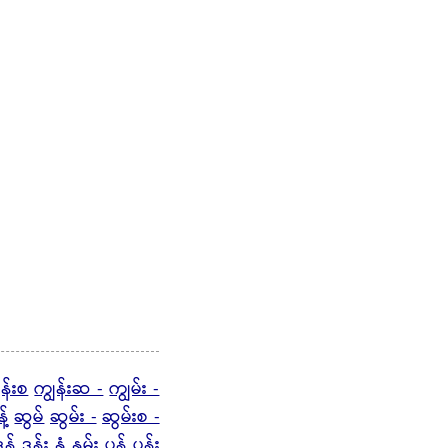
ွန်းစ
ကျွန်းဆ -
ကျွမ်း -
့်
ဆွမ်
ဆွမ်း -
ဆွမ်းစ -
ွန်
ဒွန်း
နွံ
နွမ်း
ပွန်
ပွန်း