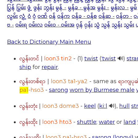
ပြွန်
ပြွမ်း
ဖွံ့
ဖွန်း
ဘွန်း
မွန် -
မွန်ခ - မွန်အ
မွန်း -
မွန်းလ -
မွမ်
လွမ်း
လွှံ့
ဝံ
ဝံ့
ဝဏ်
ဝန်
ဝန်က
ဝန်ခ - ဝန်စ
ဝန်ဆ -
ဝန်တ -
ဝ
ဗ -
ဝမ်းရ
ဝမ်းလ
ဝမ်းဝ - ဝမ်းအ
ဝှန်
ဝှန်း
သွံ
သွန်
သွန်း
သွမ်း
Back to Dictionary Main Menu
လွန်းတင်
|
loon3 tin2
- (1)
twist
(
ˈtwist
🔊)
str
ship
for
repair
.
လွန်းတစ်ရာ
ရာကျပုဆိ
|
loon3 ta1-ya2
- same as
pa1
-hso3
-
sarong
worn by Burmese male
လွန်းတုံး
|
loon3 dome3
-
keel
(
kiːl
🔊),
hull
st
လွန်းထိုး
|
loon3 hto3
-
shuttle
;
water
or
land
လွန်းပုဆိုး
|
loon3 pa1-hso3
-
sarong (longyi)
w