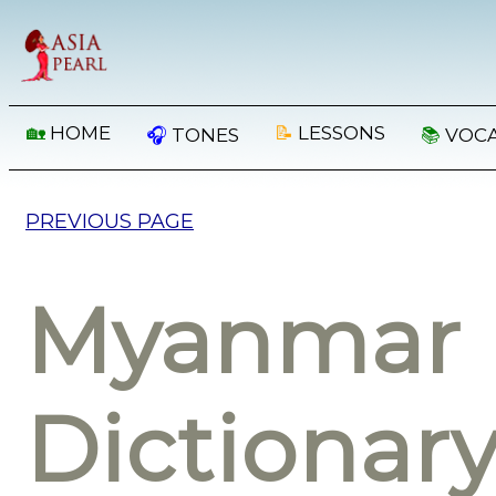
🏡
HOME
📝
LESSONS
🎧
TONES
📚
VOC
PREVIOUS PAGE
Myanmar 
Dictionar