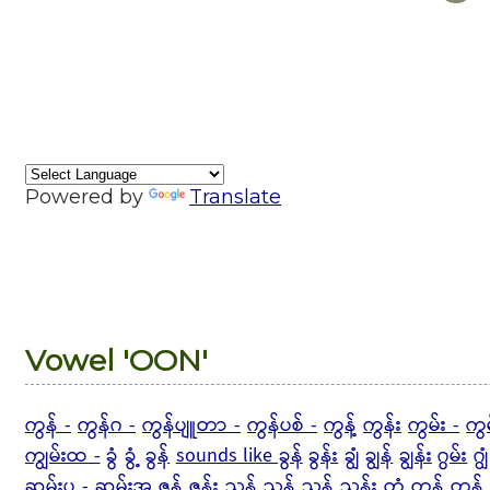
Powered by
Translate
Vowel 'OON'
ကွန် -
ကွန်ဂ -
ကွန်ပျူတာ -
ကွန်ပစ် -
ကွန့်
ကွန်း
ကွမ်း -
ကွ
ကျွမ်းထ -
ခွံ
ခွံ့
ခွန်
sounds like ခွန်
ခွန်း
ချွံ
ချွန်
ချွန်း
ဂွမ်း
ဂျွံ
ဆွမ်းပ - ဆွမ်းအ
ဇွန်
ဇွန်း
ညွန်
ညွန့်
ညွှန်
ညွှန်း
တွံ
တွန်
တွန့် 