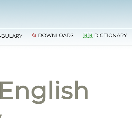
📂
DOWNLOADS
🇲🇲
DICTIONARY
ABULARY
English
y