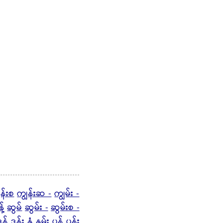
ွန်းစ
ကျွန်းဆ -
ကျွမ်း -
့်
ဆွမ်
ဆွမ်း -
ဆွမ်းစ -
ွန်
ဒွန်း
နွံ
နွမ်း
ပွန်
ပွန်း