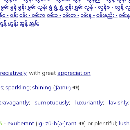
မွမ်း
မွှန်
မွှန်း
မွှမ်း
ယွန်း
ရွံ
ရွံ့
ရွှံ့
ရွှန်း
ရွှမ်း
လွန် -
လွန်စ -
လွန့်
လွ
န်ဓ -
ဝန်း
ဝမ်း - ဝမ်းက
ဝမ်းခ -
ဝမ်းတ -
ဝမ်းန -
ဝမ်းနည်း -
ဝမ်းန
ဟွန်
ဟွန်း
အွန်
အွန်း
reciatively
; with great
appreciation
.
us
;
sparkling
;
shining
(
ˈʃaɪnɪŋ
🔊).
travagantly
;
sumptuously
;
luxuriantly
;
lavishly
3
-
exuberant
(
ig-ˈzü-b(ə-)rənt
🔊) or plentiful;
lush