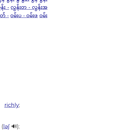
န်း -
လွန်းတ - လွန်းအ
ုတ် -
ဝမ်းပ - ဝမ်းဖ
ဝမ်း
;
richly
;
(
ləʃ
🔊);