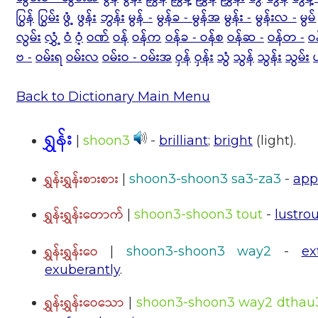
ပြွန်
ပြွမ်း
ဖွံ့
ဖွန်း
ဘွန်း
မွန် -
မွန်ခ - မွန်အ
မွန်း -
မွန်းလ -
မွမ်
လွမ်း
လွှံ့
ဝံ
ဝံ့
ဝဏ်
ဝန်
ဝန်က
ဝန်ခ - ဝန်စ
ဝန်ဆ -
ဝန်တ -
ဝ
ဗ -
ဝမ်းရ
ဝမ်းလ
ဝမ်းဝ - ဝမ်းအ
ဝှန်
ဝှန်း
သွံ
သွန်
သွန်း
သွမ်း
Back to Dictionary Main Menu
ရွှန်း
|
shoon3
-
brilliant
;
bright
(light).
ရွှန်းရွှန်းစားစား
|
shoon3-shoon3 sa3-za3
-
app
ရွှန်းရွှန်းတောက်
|
shoon3-shoon3 tout
-
lustro
ရွှန်းရွှန်းဝေ
|
shoon3-shoon3 way2
-
ex
exuberantly
.
ရွှန်းရွှန်းဝေသော
|
shoon3-shoon3 way2 dthau