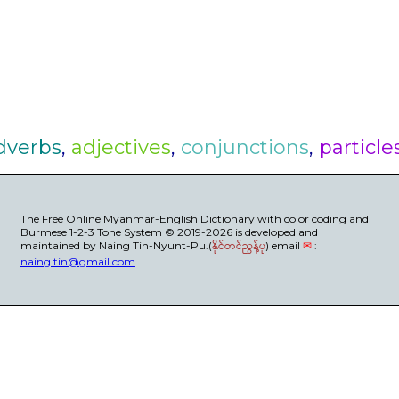
dverbs
,
adjectives
,
conjunctions
,
particle
The Free Online Myanmar-English Dictionary with color coding and
Burmese 1-2-3 Tone System © 2019-2026 is developed and
maintained by Naing Tin-Nyunt-Pu.(
နိုင်တင်ညွန့်ပု
) email
✉
:
naing.tin@gmail.com