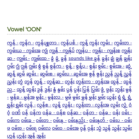
Vowel 'OON'
ကွန် -
ကွန်ဂ -
ကွန်ပျူတာ -
ကွန်ပစ် -
ကွန့်
ကွန်း
ကွမ်း -
ကွမ်းတ -
ကွမ်းယ - ကွမ်းအ
ကျွံ
ကျွန် - ကျွန်ုပ်
ကျွန်ပ -
ကျွန်း - ကျွန်းစ
ကျွန်း
ဆ -
ကျွမ်း -
ကျွမ်းထ -
ခွံ
ခွံ့
ခွန်
sounds like ခွန်
ခွန်း
ချွံ
ချွန်
ချွန်း
ဂွမ်း
ဂျွံ
ဂျွန်
ဂျွမ်း
စွံ
စွန်
စွန်က -
စွန့် -
စွန့်ပ -
စွန်း
စွမ်း -
စွမ်းအ -
ဆွံ့
ဆွန့်
ဆွမ်
ဆွမ်း -
ဆွမ်းစ -
ဆွမ်းပ - ဆွမ်းအ
ဇွန်
ဇွန်း
ညွန်
ညွန့်
ညွှန်
ညွှန်း
တွံ
တွန်
တွန့် -
တွန့်ဆ -
တွန်း
တွန်းက - တွန်းအ
ထွန် -
ထွန်
ည -
ထွန့်
ထွန်း
ဒွန်
ဒွန်း
နွံ
နွမ်း
ပွန်
ပွန်း
ပြွန်
ပြွမ်း
ဖွံ့
ဖွန်း
ဘွန်း
မွန်
-
မွန်ခ - မွန်အ
မွန်း -
မွန်းလ -
မွမ်
မွမ်း
မွှန်
မွှန်း
မွှမ်း
ယွန်း
ရွံ
ရွံ့
ရွှံ့
ရွှန်း
ရွှမ်း
လွန် -
လွန်စ -
လွန့်
လွန်း -
လွန်းတ - လွန်းအ
လွမ်း
လွှံ့
ဝံ
ဝံ့
ဝဏ်
ဝန်
ဝန်က
ဝန်ခ - ဝန်စ
ဝန်ဆ -
ဝန်တ -
ဝန်ဓ -
ဝန်း
ဝမ်း -
ဝမ်းက
ဝမ်းခ -
ဝမ်းတ -
ဝမ်းန -
ဝမ်းနည်း -
ဝမ်းနုတ် -
ဝမ်းပ - ဝမ်း
ဖ
ဝမ်းဗ -
ဝမ်းရ
ဝမ်းလ
ဝမ်းဝ - ဝမ်းအ
ဝှန်
ဝှန်း
သွံ
သွန်
သွန်း
သွမ်း
ဟွန်
ဟွန်း
အွန်
အွန်း