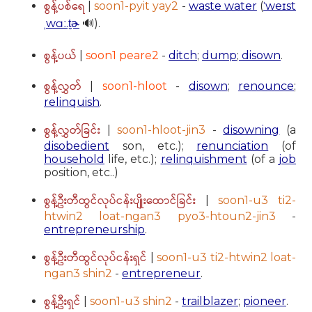
စွန့်ပစ်ရေ
|
soon1-pyit yay2
-
waste water
(
ˈweɪst
ˌwɑː.t̬ɚ
🔊).
စွန့်ပယ်
|
soon1 peare2
-
ditch
;
dump
;
disown
.
စွန့်လွှတ်
|
soon1-hloot
-
disown
;
renounce
;
relinquish
.
စွန့်လွှတ်ခြင်း
|
soon1-hloot-jin3
-
disowning
(a
disobedient
son, etc.);
renunciation
(of
household
life, etc.);
relinquishment
(of a
job
position, etc..)
စွန့်ဦးတီထွင်လုပ်ငန်းပျိုးထောင်ခြင်း
|
soon1-u3 ti2-
htwin2 loat-ngan3 pyo3-htoun2-jin3
-
entrepreneurship
.
စွန့်ဦးတီထွင်လုပ်ငန်းရှင်
|
soon1-u3 ti2-htwin2 loat-
ngan3 shin2
-
entrepreneur
.
စွန့်ဦးရှင်
|
soon1-u3 shin2
-
trailblazer
;
pioneer
.