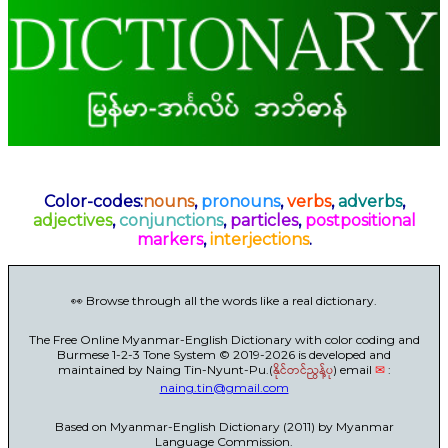
Color-codes:
nouns
,
pronouns
,
verbs
,
adverbs
,
adjectives
,
conjunctions
,
particles
,
postpositional
markers
,
interjections
.
👀 Browse through all the words like a real dictionary.
The Free Online Myanmar-English Dictionary with color coding and
Burmese 1-2-3 Tone System © 2019-2026 is developed and
maintained by Naing Tin-Nyunt-Pu.(
နိုင်တင်ညွန့်ပု
) email
✉
:
naing.tin@gmail.com
Based on Myanmar-English Dictionary (2011) by Myanmar
Language Commission.