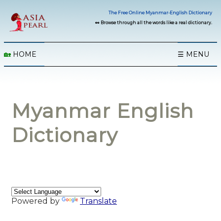
The Free Online Myanmar-English Dictionary
👀 Browse through all the words like a real dictionary.
🏡
HOME
☰ MENU
Myanmar English
Dictionary
Powered by
Translate