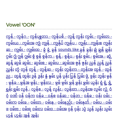
Vowel 'OON'
ကွန် -
ကွန်ဂ -
ကွန်ပျူတာ -
ကွန်ပစ် -
ကွန့်
ကွန်း
ကွမ်း -
ကွမ်းတ -
ကွမ်းယ - ကွမ်းအ
ကျွံ
ကျွန် - ကျွန်ုပ်
ကျွန်ပ -
ကျွန်း - ကျွန်းစ
ကျွန်း
ဆ -
ကျွမ်း -
ကျွမ်းထ -
ခွံ
ခွံ့
ခွန်
sounds like ခွန်
ခွန်း
ချွံ
ချွန်
ချွန်း
ဂွမ်း
ဂျွံ
ဂျွန်
ဂျွမ်း
စွံ
စွန်
စွန်က -
စွန့် -
စွန့်ပ -
စွန်း
စွမ်း -
စွမ်းအ -
ဆွံ့
ဆွန့်
ဆွမ်
ဆွမ်း -
ဆွမ်းစ -
ဆွမ်းပ - ဆွမ်းအ
ဇွန်
ဇွန်း
ညွန်
ညွန့်
ညွှန်
ညွှန်း
တွံ
တွန်
တွန့် -
တွန့်ဆ -
တွန်း
တွန်းက - တွန်းအ
ထွန် -
ထွန်
ည -
ထွန့်
ထွန်း
ဒွန်
ဒွန်း
နွံ
နွမ်း
ပွန်
ပွန်း
ပြွန်
ပြွမ်း
ဖွံ့
ဖွန်း
ဘွန်း
မွန်
-
မွန်ခ - မွန်အ
မွန်း -
မွန်းလ -
မွမ်
မွမ်း
မွှန်
မွှန်း
မွှမ်း
ယွန်း
ရွံ
ရွံ့
ရွှံ့
ရွှန်း
ရွှမ်း
လွန် -
လွန်စ -
လွန့်
လွန်း -
လွန်းတ - လွန်းအ
လွမ်း
လွှံ့
ဝံ
ဝံ့
ဝဏ်
ဝန်
ဝန်က
ဝန်ခ - ဝန်စ
ဝန်ဆ -
ဝန်တ -
ဝန်ဓ -
ဝန်း
ဝမ်း -
ဝမ်းက
ဝမ်းခ -
ဝမ်းတ -
ဝမ်းန -
ဝမ်းနည်း -
ဝမ်းနုတ် -
ဝမ်းပ - ဝမ်း
ဖ
ဝမ်းဗ -
ဝမ်းရ
ဝမ်းလ
ဝမ်းဝ - ဝမ်းအ
ဝှန်
ဝှန်း
သွံ
သွန်
သွန်း
သွမ်း
ဟွန်
ဟွန်း
အွန်
အွန်း