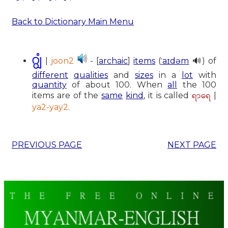
Back to Dictionary Main Menu
ဂျွံ
|
joon2
- [
archaic
]
items
(
ˈaɪdəm
🔊) of
different
qualities
and
sizes
in a
lot
with
quantity
of about 100. When
all
the 100
ရာရေ
items are of the
same
kind
, it is called
|
ya2-yay2
.
PREVIOUS PAGE
NEXT PAGE