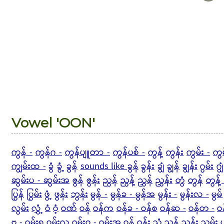
Vowel 'OON'
ကွန် -
ကွန်ဂ -
ကွန်ပျူတာ -
ကွန်ပစ် -
ကွန့်
ကွန်း
ကွမ်း -
ကွ
ကျွမ်းထ -
ခွံ
ခွံ့
ခွန်
sounds like ခွန်
ခွန်း
ချွံ
ချွန်
ချွန်း
ဂွမ်း
ဂျွံ
ဆွမ်းပ - ဆွမ်းအ
ဇွန်
ဇွန်း
ညွန်
ညွန့်
ညွှန်
ညွှန်း
တွံ
တွန်
တွန့် 
ပြွန်
ပြွမ်း
ဖွံ့
ဖွန်း
ဘွန်း
မွန် -
မွန်ခ - မွန်အ
မွန်း -
မွန်းလ -
မွမ်
လွမ်း
လွှံ့
ဝံ
ဝံ့
ဝဏ်
ဝန်
ဝန်က
ဝန်ခ - ဝန်စ
ဝန်ဆ -
ဝန်တ -
ဝ
ဗ -
ဝမ်းရ
ဝမ်းလ
ဝမ်းဝ - ဝမ်းအ
ဝှန်
ဝှန်း
သွံ
သွန်
သွန်း
သွမ်း