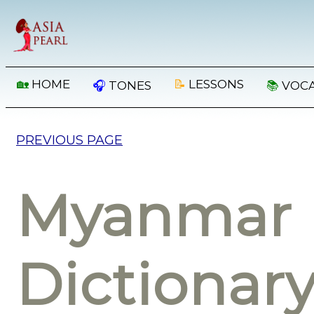
🏡
HOME
📝
LESSONS
🎧
TONES
📚
VOC
PREVIOUS PAGE
Myanmar 
Dictionar