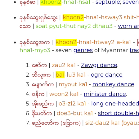
ခုနစ်ဆ
|
khoon2
-hna1-hsa1
-
septuple
;
seven
ခုနစ်ဆွေးရှစ်ဆွေး
|
khoon2
-hna1-hsway3 shit
သော
|
soat pyut-thut nay2 dthau3
-
worn a
ခုနစ်ထွေအက
|
khoon2
-hna1-htway2 a-ka1
-
hna1-myo3
- seven
genres
of Myanmar
tra
ဇော်က
|
zau2 ka1
-
Zawgi dance
.
ဘီလူးက
|
ba1
-lu3 ka1
-
ogre dance
.
မျောက်က
|
myout ka1
-
monkey dance
.
ဝန်က
|
woon2 ka1
-
minister dance
.
အိုးစည်က
|
o3-zi2 ka1
-
long one-heade
ဒိုးပတ်က
|
doe3-but ka1
-
short double
စည်တော်က (ဗြောက)
|
si2-dau2 ka1 (byau3