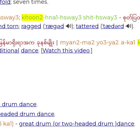
fold
; seven times.
စုတ်ပ
-hsway3
;
khoon2
-hna1-hsway3 shit-hsway3
-
nd torn
;
ragged
(
ˈrægəd
🔊);
tattered
(
ˈtædərd
🔊).
မြန်မာရိုးရာအက ခုနစ်မျိုး
|
myan2-ma2 yo3-ya2 a-ka1
ditional
dance
. [
Watch this video
.]
d drum dance
.
-headed drum dance
.
 ka1)
-
great drum (or two-headed drum )dance
.