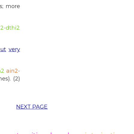
s; more
a2-dthi2
ut
very
a2
ain2-
es). (2)
NEXT PAGE