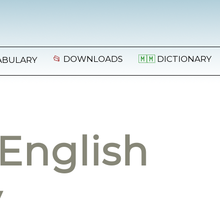
📂
DOWNLOADS
🇲🇲
DICTIONARY
ABULARY
English
y