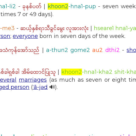
ခုနစ်ပတ်
a1-li2
-
|
khoon2
-hna1-pup
- seven week
times 7 or 49 days).
ဆယ့်နှစ်ရာသီခွင်မွေး လူအားလုံး
a1-me3
-
|
hseare1 hna1-y
rson
;
everyone
born in seven days of the week.
အသံကုန်အော်သည်
|
a-thun2 gome2
au2
dthi2
-
sho
နစ်ခါရှစ်ခါ အိမ်ထောင်ပြုသူ
|
khoon2
-hna1-kha2 shit-kh
several
marriages
(as much as seven or eight tim
ged person
(
ˈā-jəd
🔊).