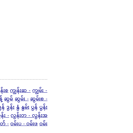
ွန်းစ
ကျွန်းဆ -
ကျွမ်း -
့်
ဆွမ်
ဆွမ်း -
ဆွမ်းစ -
ွန်
ဒွန်း
နွံ
နွမ်း
ပွန်
ပွန်း
န်း -
လွန်းတ - လွန်းအ
ုတ် -
ဝမ်းပ - ဝမ်းဖ
ဝမ်း