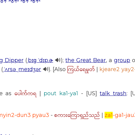
g Dipper
(
ˌbɪɡ ˈdɪp.ɚ
🔊);
the Great Bear
, a
group
o
ကြယ်ရေမှုတ်
(
ˌˈʌrsə ˌmeɪdʒər
🔊). [Also
|
kjeare2 yay
ပေါက်ကရ
e as
|
pout ka1-ya1
- [US]
talk trash
: [
စကားကြောရှည်သည်
hmyin2-dun3 pyau3
-
|
za1
-ga1-ja