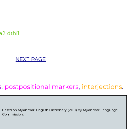
2 dthi1
NEXT PAGE
s
,
postpositional markers
,
interjections
.
Based on Myanmar-English Dictionary (2011) by Myanmar Language
Commission.