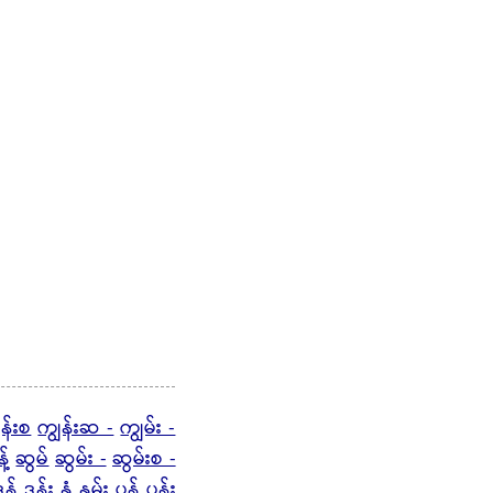
ွန်းစ
ကျွန်းဆ -
ကျွမ်း -
့်
ဆွမ်
ဆွမ်း -
ဆွမ်းစ -
ွန်
ဒွန်း
နွံ
နွမ်း
ပွန်
ပွန်း