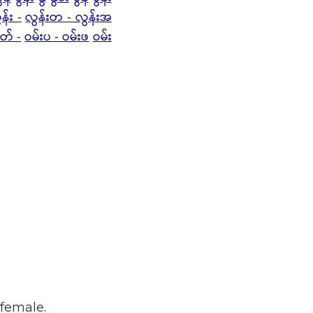
န်း -
လွန်းတ - လွန်းအ
ုတ် -
ဝမ်းပ - ဝမ်းဖ
ဝမ်း
 female.