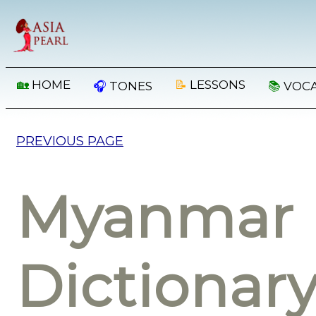
🏡
HOME
📝
LESSONS
🎧
TONES
📚
VOC
PREVIOUS PAGE
Myanmar 
Dictionar