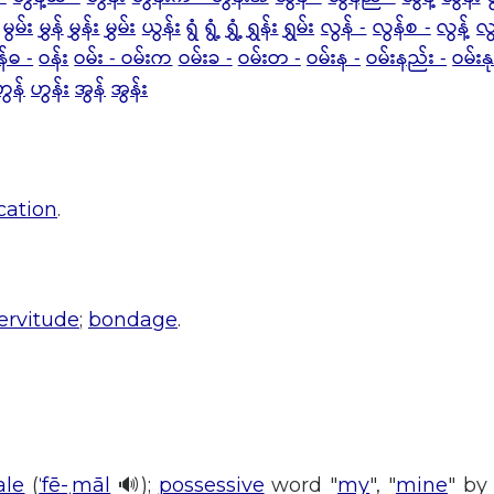
မွမ်း
မွှန်
မွှန်း
မွှမ်း
ယွန်း
ရွံ
ရွံ့
ရွှံ့
ရွှန်း
ရွှမ်း
လွန် -
လွန်စ -
လွန့်
လွ
န်ဓ -
ဝန်း
ဝမ်း - ဝမ်းက
ဝမ်းခ -
ဝမ်းတ -
ဝမ်းန -
ဝမ်းနည်း -
ဝမ်းန
ဟွန်
ဟွန်း
အွန်
အွန်း
cation
.
ervitude
;
bondage
.
ale
(
ˈfē-ˌmāl
🔊);
possessive
word "
my
", "
mine
" by