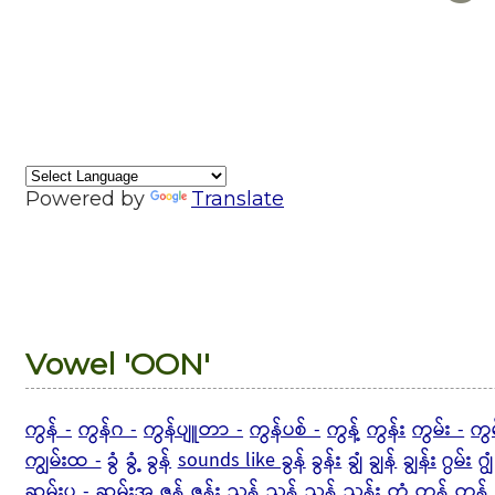
Powered by
Translate
Vowel 'OON'
ကွန် -
ကွန်ဂ -
ကွန်ပျူတာ -
ကွန်ပစ် -
ကွန့်
ကွန်း
ကွမ်း -
ကွ
ကျွမ်းထ -
ခွံ
ခွံ့
ခွန်
sounds like ခွန်
ခွန်း
ချွံ
ချွန်
ချွန်း
ဂွမ်း
ဂျွံ
ဆွမ်းပ - ဆွမ်းအ
ဇွန်
ဇွန်း
ညွန်
ညွန့်
ညွှန်
ညွှန်း
တွံ
တွန်
တွန့် 