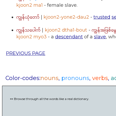
kjoon2 ma1
- female slave.
ကျွန်ယုံတော်
|
kjoon2-yone2-dau2
-
trusted
s
ကျွန်သပေါက်
ကျွန်အဖြစ်မွ
|
kjoon2 dtha1-bout
-
kjoon2 myo3
- a
descendant
of a
slave
, wh
PREVIOUS PAGE
Color-codes:
nouns
,
pronouns
,
verbs
,
a
👀 Browse through all the words like a real dictionary.