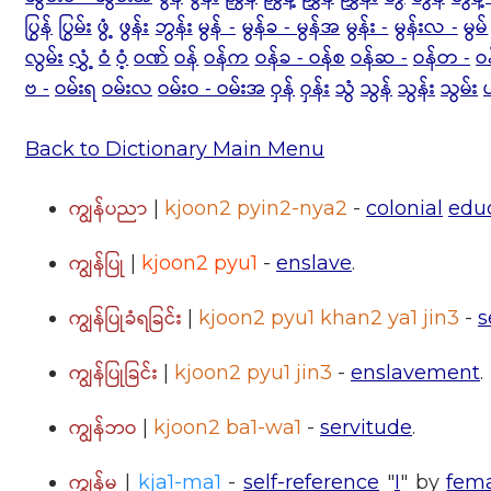
ပြွန်
ပြွမ်း
ဖွံ့
ဖွန်း
ဘွန်း
မွန် -
မွန်ခ - မွန်အ
မွန်း -
မွန်းလ -
မွမ်
လွမ်း
လွှံ့
ဝံ
ဝံ့
ဝဏ်
ဝန်
ဝန်က
ဝန်ခ - ဝန်စ
ဝန်ဆ -
ဝန်တ -
ဝ
ဗ -
ဝမ်းရ
ဝမ်းလ
ဝမ်းဝ - ဝမ်းအ
ဝှန်
ဝှန်း
သွံ
သွန်
သွန်း
သွမ်း
Back to Dictionary Main Menu
ကျွန်ပညာ
|
kjoon2 pyin2-nya2
-
colonial
edu
ကျွန်ပြု
|
kjoon2 pyu1
-
enslave
.
ကျွန်ပြုခံရခြင်း
|
kjoon2 pyu1 khan2 ya1 jin3
-
s
ကျွန်ပြုခြင်း
|
kjoon2 pyu1 jin3
-
enslavement
.
ကျွန်ဘဝ
|
kjoon2 ba1-wa1
-
servitude
.
ကျွန်မ
|
kja1-ma1
-
self-reference
"
I
" by
fem