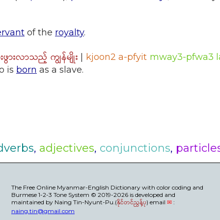
ervant
of the
royalty
.
ေးဖွားလာသည့် ကျွန်မျိုး
|
kjoon2 a-pfyit
mway3-pfwa3 la
o is
born
as a slave.
dverbs
,
adjectives
,
conjunctions
,
particle
The Free Online Myanmar-English Dictionary with color coding and
Burmese 1-2-3 Tone System © 2019-2026 is developed and
maintained by Naing Tin-Nyunt-Pu.(
နိုင်တင်ညွန့်ပု
) email
✉
:
naing.tin@gmail.com