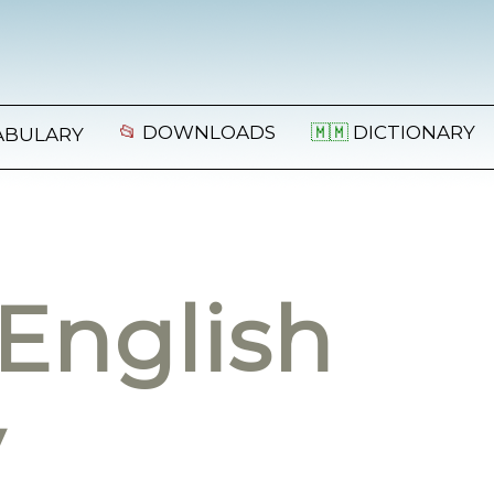
📂
DOWNLOADS
🇲🇲
DICTIONARY
ABULARY
English
y