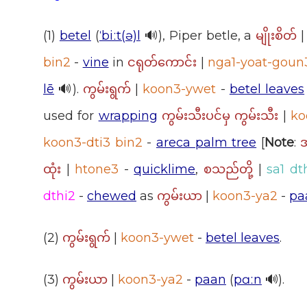
(1)
betel
(
ˈbiːt(ə)l
🔊), Piper betle, a
မျိုးစိတ်
bin2
-
vine
in
|
nga1-yoat-goun
ငရုတ်ကောင်း
lē
🔊).
|
koon3-ywet
-
betel leaves
ကွမ်းရွက်
used for
wrapping
|
ko
ကွမ်းသီးပင်မှ ကွမ်းသီး
koon3-dti3 bin2
-
areca palm tree
[
Note
:
အ
|
htone3
-
quicklime
,
|
sa1 dt
ထုံး
စသည်တို့
dthi2
-
chewed
as
|
koon3-ya2
-
pa
ကွမ်းယာ
(2)
|
koon3-ywet
-
betel leaves
.
ကွမ်းရွက်
(3)
|
koon3-ya2
-
paan
(
pɑːn
🔊).
ကွမ်းယာ