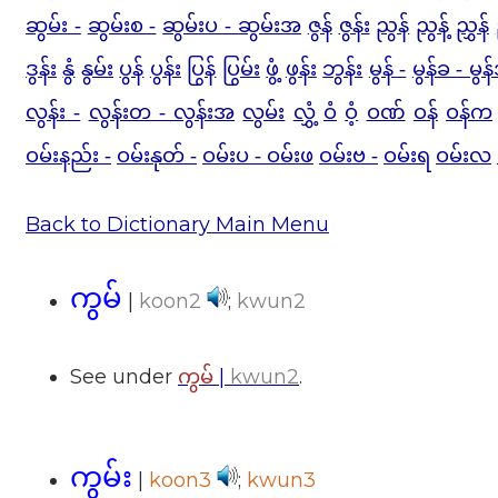
ဆွမ်း -
ဆွမ်းစ -
ဆွမ်းပ - ဆွမ်းအ
ဇွန်
ဇွန်း
ညွန်
ညွန့်
ညွှန်
ဒွန်း
နွံ
နွမ်း
ပွန်
ပွန်း
ပြွန်
ပြွမ်း
ဖွံ့
ဖွန်း
ဘွန်း
မွန် -
မွန်ခ - မွ
လွန်း -
လွန်းတ - လွန်းအ
လွမ်း
လွှံ့
ဝံ
ဝံ့
ဝဏ်
ဝန်
ဝန်က
ဝမ်းနည်း -
ဝမ်းနုတ် -
ဝမ်းပ - ဝမ်းဖ
ဝမ်းဗ -
ဝမ်းရ
ဝမ်းလ
Back to Dictionary Main Menu
ကွမ်
|
koon2
;
kwun2
See under
|
kwun2
.
ကွမ်
ကွမ်း
|
koon3
;
kwun3