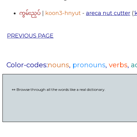
|
koon3-hnyut
-
areca nut cutter
(
ˈ
ကွမ်းညှပ်
PREVIOUS PAGE
Color-codes:
nouns
,
pronouns
,
verbs
,
a
👀 Browse through all the words like a real dictionary.