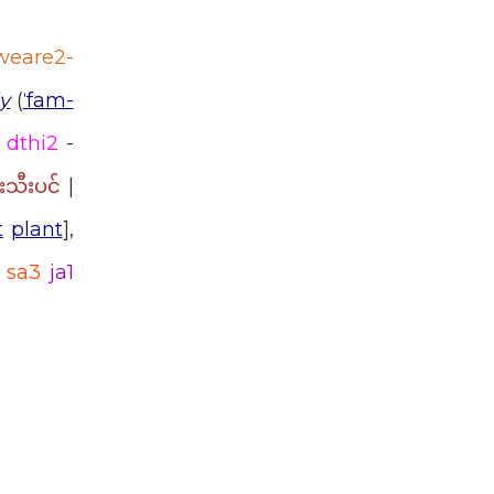
weare2-
y
(
ˈfam-
dthi2
-
|
းသီးပင်
t
plant
],
 sa3
ja1