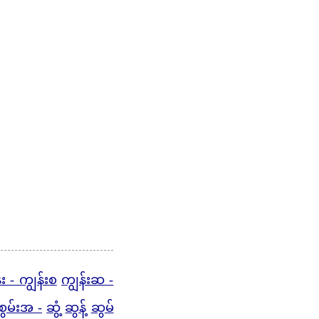
်း - ကျွန်းစ
ကျွန်းဆ -
စွမ်းအ -
ဆွံ့
ဆွန့်
ဆွမ်