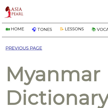
🏡
HOME
📝
LESSONS
🎧
TONES
📚
VOC
PREVIOUS PAGE
Myanmar 
Dictionar