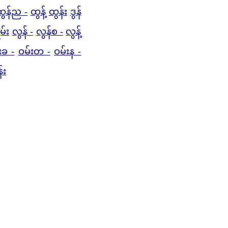
ထွန်ည -
ထွန့်
ထွန်း
ဒွန်
ှမ်း
လွန် -
လွန်စ -
လွန့်
းခ -
ဝမ်းတ -
ဝမ်းန -
်း