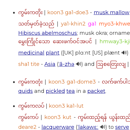
|
koon3 ga1-doe3
-
musk mallow
ကွမ်းကတိုး
|
ya1-khin2
ga1
myo3-khwe
သတ်မှတ်ခဲ့သည်
Hibiscus abelmoschus
; musk okra; ornamen
|
hmway3-kj
မွှေးကြိုင်သော ဆေးဖက်ဝင်အပင်
medicinal
plant
([UK] plɑːnt [US] plænt 🔊
sha1 tite
-
Asia
(
ˈā-zhə
🔊) and
ဩစတြေးလျ
|
koon3 ga1-dome3
-
ကွမ်းကတုံး
လက်ဖက်ပါသ
quids
and
pickled
tea
in a
packet
.
|
koon3 ka1-lut
ကွမ်းကလပ်
|
koon3 kut
-
ကွမ်းကပ်
ကွမ်းထည့်ရန် ယွန်းထည
deare2
-
lacquerware
(
ˈlakəwɛː
🔊) to
serve