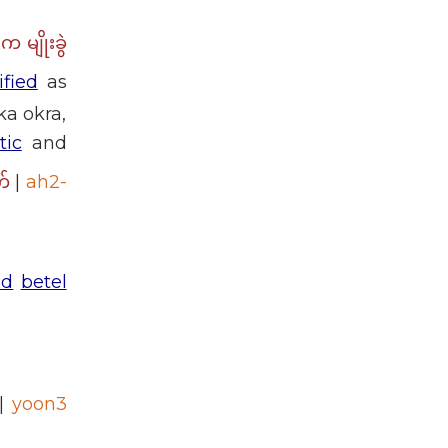
 မျိုးခွဲ
ified
as
ka okra,
tic
and
|
ah2-
က်
ed
betel
|
yoon3