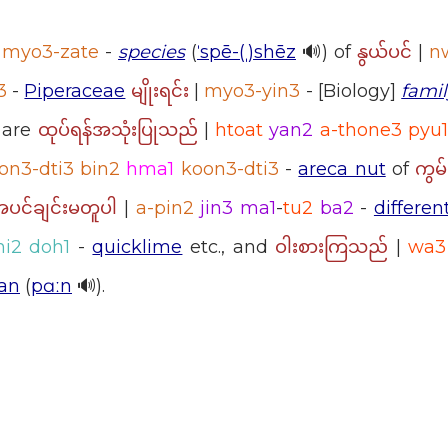
|
myo3-zate
-
species
(
ˈspē-(ˌ)shēz
🔊) of
|
n
နွယ်ပင်
3
-
Piperaceae
|
myo3-yin3
- [Biology]
famil
မျိုးရင်း
are
|
htoat
yan2
a-thone3 pyu1
ထုပ်ရန်အသုံးပြုသည်
on3-dti3 bin2
hma1
koon3-dti3
-
areca nut
of
ကွမ်
|
a-pin2
jin3 ma1
-
tu2
ba2
-
differen
ပင်ချင်းမတူပါ
hi2 doh1
-
quicklime
etc., and
|
wa3
ဝါးစားကြသည်
an
(
pɑːn
🔊).