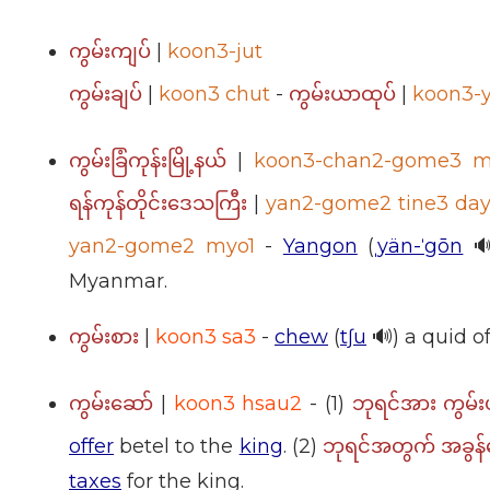
|
koon3-jut
ကွမ်းကျပ်
|
koon3 chut
-
|
koon3-y
ကွမ်းချပ်
ကွမ်းယာထုပ်
|
koon3-chan2-gome3 m
ကွမ်းခြံကုန်းမြို့နယ်
|
yan2-gome2 tine3 day2
ရန်ကုန်တိုင်းဒေသကြီး
yan2-gome2 myo1
-
Yangon
(
ˌyän-ˈgōn

Myanmar.
|
koon3 sa3
-
chew
(
tʃu
🔊) a quid of
ကွမ်းစား
|
koon3 hsau2
- (1)
ကွမ်းဆော်
ဘုရင်အား ကွ
offer
betel to the
king
. (2)
ဘုရင်အတွက် အခွ
taxes
for the king.