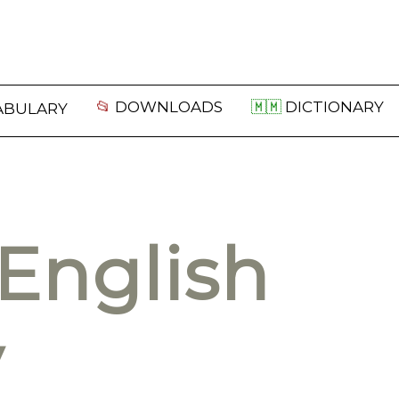
📂
DOWNLOADS
🇲🇲
DICTIONARY
ABULARY
English
y