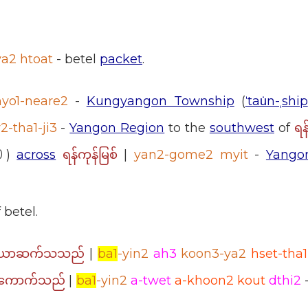
a2 htoat
- betel
packet
.
yo1-neare2
-
Kungyangon Township
(
ˈtau̇n-ˌship
-tha1-ji3
-
Yangon Region
to the
southwest
of
ရန်
)
across
|
yan2-gome2 myit
-
Yango
ရန်ကုန်မြစ်
 betel.
|
ba1
-yin2
ah3
koon3-ya2
hset-tha1
မ်းယာဆက်သသည်
|
ba1
-yin2
a-twet
a-khoon2 kout
dthi2
န်ကောက်သည်