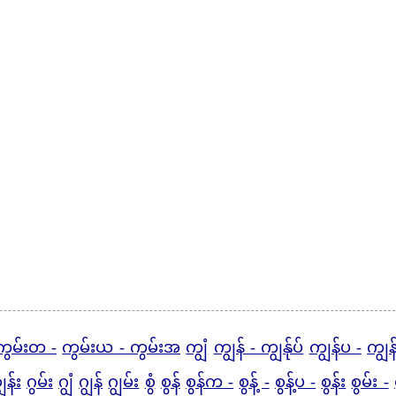
ကွမ်းတ -
ကွမ်းယ - ကွမ်းအ
ကျွံ
ကျွန် - ကျွန်ုပ်
ကျွန်ပ -
ကျွန
ျွန်း
ဂွမ်း
ဂျွံ
ဂျွန်
ဂျွမ်း
စွံ
စွန်
စွန်က -
စွန့် -
စွန့်ပ -
စွန်း
စွမ်း -