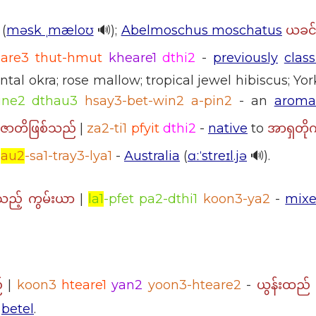
(
məsk ˌmæloʊ
🔊);
Abelmoschus moschatus
ယခင်က
are3 thut-hmut
kheare1
dthi2
-
previously
class
tal okra; rose mallow; tropical jewel hibiscus; Yor
ine2 dthau3
hsay3-bet-win2 a-pin2
- an
aroma
)
|
za2-ti1
pfyit
dthi2
-
native
to
ဇာတိဖြစ်သည်
အာရှတို
|
au2
-sa1-tray3-lya1
-
Australia
(
ɑːˈstreɪl.jə
🔊).
|
la1
-pfet pa2-dthi1
koon3-ya2
-
mix
ည့် ကွမ်းယာ
|
koon3
hteare1
yan2
yoon3-hteare2
-
်
ယွန်းထည်
betel
.