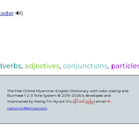
kədər
🔊).
dverbs
,
adjectives
,
conjunctions
,
particle
The Free Online Myanmar-English Dictionary with color coding and
Burmese 1-2-3 Tone System © 2019-2026 is developed and
maintained by Naing Tin-Nyunt-Pu.(
) email
✉
:
နိုင်တင်ညွန့်ပု
naing.tin@gmail.com