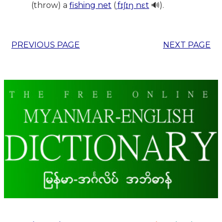
(throw) a
fishing net
(
ˌfɪʃɪŋ nɛt
🔊).
PREVIOUS PAGE
NEXT PAGE