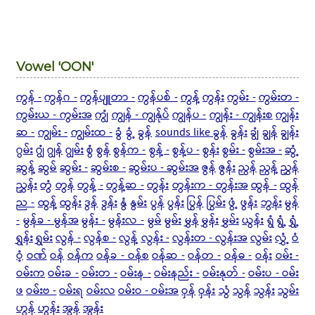
Vowel 'OON'
ကွန် -
ကွန်ဂ -
ကွန်ပျူတာ -
ကွန်ပစ် -
ကွန့်
ကွန်း
ကွမ်း -
ကွမ်းတ -
ကွမ်းယ - ကွမ်းအ
ကျွံ
ကျွန် - ကျွန်ုပ်
ကျွန်ပ -
ကျွန်း - ကျွန်းစ
ကျွန်း
ဆ -
ကျွမ်း -
ကျွမ်းထ -
ခွံ
ခွံ့
ခွန်
sounds like ခွန်
ခွန်း
ချွံ
ချွန်
ချွန်း
ဂွမ်း
ဂျွံ
ဂျွန်
ဂျွမ်း
စွံ
စွန်
စွန်က -
စွန့် -
စွန့်ပ -
စွန်း
စွမ်း -
စွမ်းအ -
ဆွံ့
ဆွန့်
ဆွမ်
ဆွမ်း -
ဆွမ်းစ -
ဆွမ်းပ - ဆွမ်းအ
ဇွန်
ဇွန်း
ညွန်
ညွန့်
ညွှန်
ညွှန်း
တွံ
တွန်
တွန့် -
တွန့်ဆ -
တွန်း
တွန်းက - တွန်းအ
ထွန် -
ထွန်
ည -
ထွန့်
ထွန်း
ဒွန်
ဒွန်း
နွံ
နွမ်း
ပွန်
ပွန်း
ပြွန်
ပြွမ်း
ဖွံ့
ဖွန်း
ဘွန်း
မွန်
-
မွန်ခ - မွန်အ
မွန်း -
မွန်းလ -
မွမ်
မွမ်း
မွှန်
မွှန်း
မွှမ်း
ယွန်း
ရွံ
ရွံ့
ရွှံ့
ရွှန်း
ရွှမ်း
လွန် -
လွန်စ -
လွန့်
လွန်း -
လွန်းတ - လွန်းအ
လွမ်း
လွှံ့
ဝံ
ဝံ့
ဝဏ်
ဝန်
ဝန်က
ဝန်ခ - ဝန်စ
ဝန်ဆ -
ဝန်တ -
ဝန်ဓ -
ဝန်း
ဝမ်း -
ဝမ်းက
ဝမ်းခ -
ဝမ်းတ -
ဝမ်းန -
ဝမ်းနည်း -
ဝမ်းနုတ် -
ဝမ်းပ - ဝမ်း
ဖ
ဝမ်းဗ -
ဝမ်းရ
ဝမ်းလ
ဝမ်းဝ - ဝမ်းအ
ဝှန်
ဝှန်း
သွံ
သွန်
သွန်း
သွမ်း
ဟွန်
ဟွန်း
အွန်
အွန်း