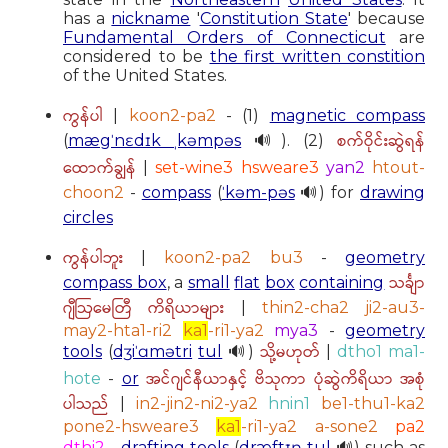
has a
nickname
'
Constitution State
' because
Fundamental Orders of Connecticut
are
considered to be
the first written constition
of the United States.
ကွန်ပါ
|
koon2-pa2
- (1)
magnetic compass
စက်ဝိုင်းဆွဲရန်
(
mægˈnɛdɪk ˌkəmpəs
🔊). (2)
ထောက်ချွန်
|
set-wine3 hsweare3
yan2
htout-
choon2
-
compass
(
ˈkəm-pəs
🔊) for
drawing
circles
ကွန်ပါဘူး
|
koon2-pa2 bu3
-
geometry
သင်္ချာ
compass box
, a
small
flat
box
containing
ဂျီဩမေတြီ ကိရိယာများ
|
thin2-cha2 ji2-au3-
may2-hta1-ri2
ka1
-ri1-ya2
mya3
-
geometry
သို့မဟုတ်
tools
(
dʒiˈɑmətri
tul
🔊)
|
dtho1 ma1-
အင်ဂျင်နီယာနှင့် ဗိသုကာ ပုံဆွဲကိရိယာ အစုံ
hote
-
or
ပါသည်
|
in2-jin2-ni2-ya2
hnin1
be1-thu1-ka2
pone2-hsweare3
ka1
-ri1-ya2 a-sone2
pa2
dthi2
-
drafting tools
(
dræftɪŋ
tul
🔊) such as