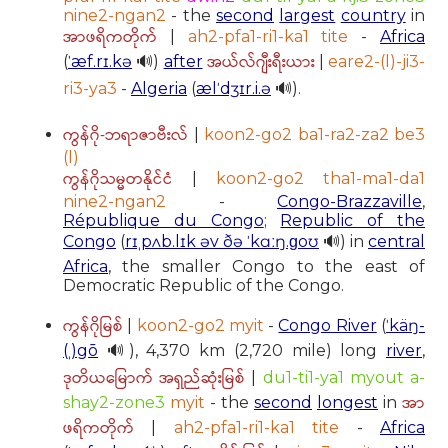
nine2-ngan2
- the
second
largest
country
in
အာဖရိကတိုက်
|
ah2-pfa1-ri1-ka1 tite
-
Africa
အယ်လ်ဂျီးရီးယား
(
ˈæf.rɪ.kə
🔊)
after
|
eare2-(l)-ji3-
ri3-ya3
-
Algeria
(
ælˈdʒɪr.i.ə
🔊).
ကွန်ဂို-ဘရာဇာဗီးလ်
|
koon2-go2 ba1-ra2-za2 be3
(l)
ကွန်ဂိုသမ္မတနိုင်ငံ
|
koon2-go2 tha1-ma1-da1
nine2-ngan2
-
Congo-Brazzaville
,
République du Congo
;
Republic of the
Congo
(
rɪˌpʌb.lɪk əv ðə ˈkɑːŋ.ɡoʊ
🔊) in
central
Africa
, the smaller Congo to the east of
Democratic Republic of the Congo.
ကွန်ဂိုမြစ်
|
koon2-go2 myit
-
Congo River
(
ˈkäŋ-
(ˌ)gō
🔊), 4,370 km (2,720 mile) long
river
,
ဒုတိယမြောက် အရှည်ဆုံးမြစ်
|
du1-ti1-ya1 myout a-
အာ
shay2-zone3
myit
- the
second
longest
in
ဖရိကတိုက်
|
ah2-pfa1-ri1-ka1 tite
-
Africa