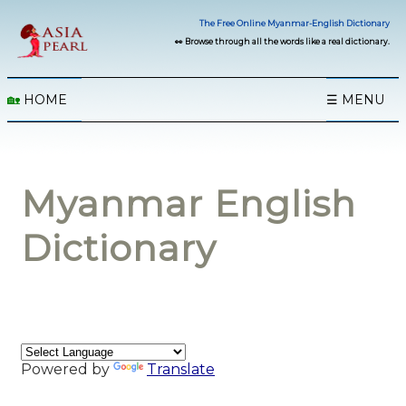
The Free Online Myanmar-English Dictionary
👀 Browse through all the words like a real dictionary.
🏡
HOME
☰ MENU
Myanmar English
Dictionary
Powered by
Translate