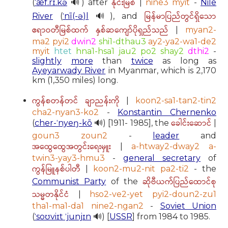
နိုင်းမြစ်
(
ˈæf.rɪ.kə
🔊) after
|
nine3 myit
-
Nile
မြန်မာပြည်တွင်ရှိသော
River
(
ˈnī(-ə)l
🔊), and
ဧရာဝတီမြစ်ထက် နှစ်ဆကျော်ပိုရှည်သည်
|
myan2-
ma2 pyi2
dwin2
shi1-dthau3
ay2-ya2-wa1-de2
myit
htet
hna1-hsa1 jau2 po2 shay2
dthi2
-
slightly
more
than
twice
as long as
Ayeyarwady River
in Myanmar, which is 2,170
km (1,350 miles) long.
ကွန်စတန်တင် ချာညန်းကို
|
koon2-sa1-tan2-tin2
cha2-nyan3-ko2
-
Konstantin Chernenko
ခေါင်းဆောင်
(
cher-ˈnyeŋ-kō
🔊) [1911- 1985], the
|
goun3 zoun2
-
leader
and
အထွေထွေအတွင်းရေးမှူး
|
a-htway2-dway2 a-
twin3-yay3-hmu3
-
general secretary
of
ကွန်မြူနစ်ပါတီ
|
koon2-mu2-nit pa2-ti2
- the
ဆိုဗီယက်ပြည်ထောင်စု
Communist Party
of the
သမ္မတနိုင်ငံ
|
hso2-ve2-yet pyi2-doun2-zu1
tha1-ma1-da1 nine2-ngan2
-
Soviet Union
(
ˈsoʊviɪt ˈjunjɪn
🔊) [
USSR
] from 1984 to 1985.