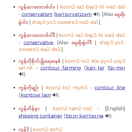
ကွန်ဆာဗေးတစ်ဝါဒ
|
koon2-sa2-bay3-tit wa2-da1
ရှေးရိုး
-
conservatism
(
kənˈsʌrvətɪzəm
🔊). [Also
စွဲဝါဒ
|
shay3-yo3-zweare3 wa2-da1
.]
ကွန်ဆာဗေးတစ်ဝါဒီ
|
koon2-sa2-bay3-tit wa2-de2
ရှေးရိုးစွဲဝါဒီ
-
conservative
. [Also
|
shay3-yo3-
zweare3 wa2-de2
.]
ကွန်တိုစိုက်ပျိုးရေးစနစ်
|
koon2-to2 site-pyo3-yay3
sa1-nit
-
contour farming
(
ˈkän-ˌtu̇r
ˈfär-miŋ
🔊).
ကွန်တိုမျဉ်း
|
koon2-to2 myin3
-
contour line
(
ˌkɑntʊər laɪn
🔊).
ကွန်တိန်နာ
|
koon2-tain2-na2
- [English]
shipping container
(
ˈʃɪp.ɪŋ kənˈteɪ.nɚ
🔊).
ကွန်ဒို
|
koon2-doh2