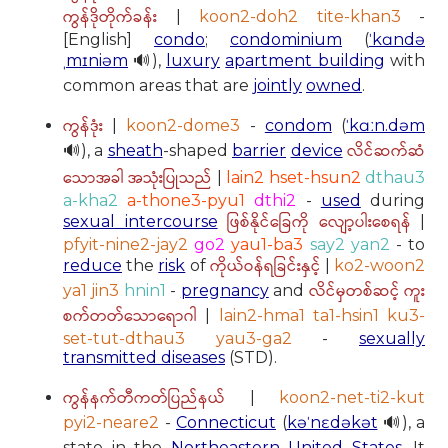
ကွန်ဒိုတိုက်ခန်း
|
koon2-doh2 tite-khan3
-
[English]
condo
;
condominium
(
ˈkɑndə
ˌmɪniəm
🔊),
luxury
apartment building
with
common areas that are
jointly
owned
.
ကွန်ဒုံး
|
koon2-dome3
-
condom
(
ˈkɑːn.dəm
လိင်ဆက်ဆံ
🔊), a
sheath
-shaped
barrier
device
သောအခါ အသုံးပြုသည်
|
lain2 hset-hsun2
dthau3
a-kha2
a-thone3-pyu1
dthi2
-
used
during
ဖြစ်နိုင်ခြေကို လျော့ပါးစေရန်
sexual intercourse
|
pfyit-nine2-jay2
go2
yau1-ba3
say2 yan2
- to
ကိုယ်ဝန်ရခြင်းနှင့်
reduce
the
risk
of
|
ko2-woon2
လိင်မှတစ်ဆင့် ကူး
ya1 jin3
hnin1
-
pregnancy
and
စက်တတ်သောရောဂါ
|
lain2-hma1 ta1-hsin1 ku3-
set-tut-dthau3 yau3-ga2
-
sexually
transmitted diseases
(STD).
ကွန်နက်တီကတ်ပြည်နယ်
|
koon2-net-ti2-kut
pyi2-neare2
-
Connecticut
(
kəˈnɛdəkət
🔊), a
state in the
Northeastern
United States
. It