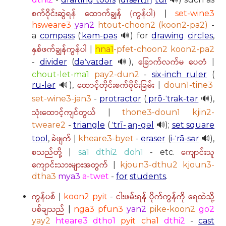
စက်ဝိုင်းဆွဲရန် ထောက်ချွန် (ကွန်ပါ)
|
set-wine3
hsweare3
yan2
htout-choon2 (koon2-pa2)
-
a
compass
(
ˈkəm-pəs
🔊) for
drawing
circles
,
နှစ်ဖက်ချွန်ကွန်ပါ
|
hna1
-pfet-choon2 koon2-pa2
ခြောက်လက်မ ပေတံ
-
divider
(
dəˈvaɪdər
🔊),
|
chout-let-ma1
pay2-dun2
-
six-inch ruler
(
ထောင့်တိုင်းစက်ဝိုင်းခြမ်း
rü-lər
🔊),
|
doun1-tine3
set-wine3-jan3
-
protractor
(
prō-ˈtrak-tər
🔊),
သုံးထောင့်ကျင်တွယ်
|
thone3-doun1 kjin2-
tweare2
-
triangle
(
ˈtrī-ˌaŋ-gəl
🔊);
set square
ခဲဖျက်
tool
,
|
kheare3-byet
-
eraser
(
i-ˈrā-sər
🔊),
စသည်တို့
ကျောင်းသူ
|
sa1 dthi2 doh1
- etc.
ကျောင်းသားများအတွက်
|
kjoun3-dthu2 kjoun3-
dtha3
mya3
a-twet
-
for
students
.
ကွန်ပစ်
ငါးဖမ်းရန် ပိုက်ကွန်ကို ရေထဲသို့
|
koon2 pyit
-
ပစ်ချသည်
|
nga3 pfun3
yan2
pike-koon2
go2
yay2
hteare3 dtho1
pyit cha1
dthi2
-
cast