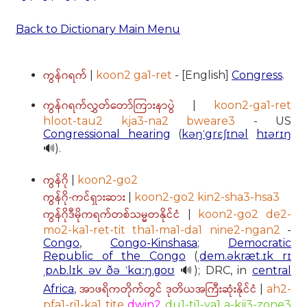
Back to Dictionary Main Menu
ကွန်ဂရက်
|
koon2 ga1-ret
- [English]
Congress
.
ကွန်ဂရက်လွှတ်တော်ကြားနာပွဲ
|
koon2-ga1-ret
hloot-tau2 kja3-na2 bweare3
- US
Congressional hearing
(
kəŋˈgrɛʃɪnəl
hɪərɪŋ
🔊).
ကွန်ဂို
|
koon2-go2
ကွန်ဂို-ကင်ရှားဆား
|
koon2-go2 kin2-sha3-hsa3
ကွန်ဂိုဒီမိုကရက်တစ်သမ္မတနိုင်ငံ
|
koon2-go2 de2-
mo2-ka1-ret-tit tha1-ma1-da1 nine2-ngan2
-
Congo
,
Congo-Kinshasa
;
Democratic
Republic of the Congo
(
ˌdem.əkræt.ɪk rɪ
ˌpʌb.lɪk əv ðə ˈkɑːŋ.ɡoʊ
🔊); DRC, in
central
အာဖရိကတိုက်တွင် ဒုတိယအကြီးဆုံးနိုင်ငံ
Africa
,
|
ah2-
pfa1-ri1-ka1 tite
dwin2
du1-ti1-ya1 a-kji3-zone3