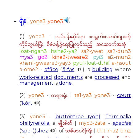
ရုံး
|
yone3
;
yone3
လုပ်ငန်းဆိုင်ရာ စာရွက်စာတမ်းများကို
(1)
yone3
-
ကိုင်တွယ်ပြီး စီမံခန့်ခွဲရေးပြုလုပ်သည့် အဆောက်အအုံ
|
loat-ngan3 hsine2-ya2
sa2-ywet sa2-dun3
mya3
go2
kine2-tweare2
pyi3
si2-mun2
khan1-gweare3-yay3
pyu1-loat-dthi1
a-hsout
a-ome2
-
office
(
ˈä-fəs
🔊), a
building
where
work-related
documents
are
processed
and
management
is
done
.
တရားရုံး
(2)
yone3
-
|
ta1-ya3 yone3
-
court
(
ˈkȯrt
🔊).
(3)
yone3
-
buttontree (yon)
;
Terminalia
မျိုးစိတ်
phillyreifolia
, a
|
myo3-zate
-
species
သစ်မာပင်ကြီး
(
ˈspē-(ˌ)shēz
🔊) of
|
thit-ma2-bin2