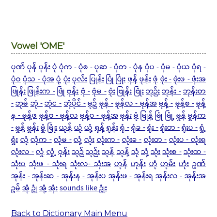
Vowel 'OME'
ပုဏ်
ပုန်
ပုန်း
ပုံ
ပုံက -
ပုံစ -
ပုဆ -
ပုံတ -
ပုံန
ပုံပ -
ပုံမ - ပုံယ
ပုံရ -
ပုံဝ
ပုံသ - ပုံအ
ပုံ့
ပုံး
ပုလ်း
ပြုန်း
ပြုံ
ပြုံး
ဖုန်
ဖုန်း
ဖုံ
ဖုံး -
ဖုံးဖ - ဖုံးအ
ဖြုန်း
ဖြုန်းက -
ဖြုံ
ဗုန်း
ဗုံ -
ဗုံမ -
ဗုံး
ဗြုန်း
ဗြုံး
ဘုဉ်း
ဘုန်း -
ဘုန်းတ
-
ဘုမ်
ဘုံ -
ဘုံင -
ဘုံပိုင် -
မုဉ်
မုန် -
မုန်လ - မုန်အ
မုန့် -
မုန့်စ -
မုန့်
န - မုန့်ဖ
မုန့်ဗ - မုန့်လ
မုန့်ဝ - မုန့်အ
မုန်း
မုံ
မြုန့်
မြုံ
မြုံ့
မှုန်
မှုန်က
-
မှုန့်
မှုန်း
မှုံ
မြှုံး
ယုန်
ယုံ
ယုံ့
ရုန့်
ရုန်း
ရုံ -
ရုံခ -
ရုံး -
ရုံးတ -
ရုံးပ -
ရှုံ့
ရှုံး
လုံ
လုံက -
လုံမ -
လုံ့
လုံး
လုံးက -
လုံးခ -
လုံးတ -
လုံးပ - လုံးရ
လုံးလ -
လှုံ
လှုံ့
ဝုန်း
သုဉ်
သုဉ်း
သုန်
သုန့်
သုံ
သုံ့
သုံး
သုံးစ -
သုံးထ -
သုံးပ
သုံးဖ - သုံးရ
သုံးလ- သုံးအ
ဟုန်
ဟုန်း
ဟုံ
ဟုမ်း
ဟုံး
ဥဏ်
အုန်း -
အုန်းဆ -
အုန်းန - အုန်းပ
အုန်းဖ - အုန်းရ
အုန်းလ - အုန်းအ
ဥမ်
အုံ
ဥုံ
အုံ့
အုံး
sounds like ဥုံး
Back to Dictionary Main Menu