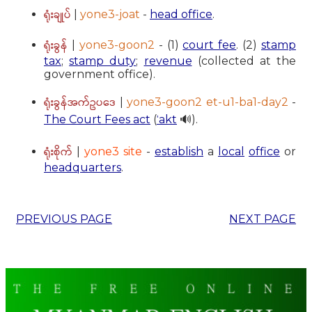
ရုံးချုပ်
|
yone3-joat
-
head office
.
ရုံးခွန်
|
yone3-goon2
- (1)
court fee
. (2)
stamp
tax
;
stamp duty
;
revenue
(collected at the
government office).
ရုံးခွန်အက်ဥပဒေ
|
yone3-goon2 et-u1-ba1-day2
-
The Court Fees act
(
ˈakt
🔊).
ရုံးစိုက်
|
yone3 site
-
establish
a
local
office
or
headquarters
.
PREVIOUS PAGE
NEXT PAGE