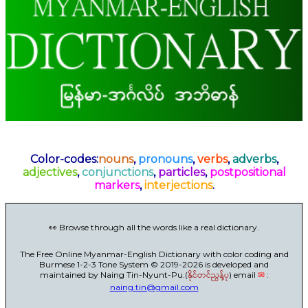
Color-codes:
nouns
,
pronouns
,
verbs
,
adverbs
,
adjectives
,
conjunctions
,
particles
,
postpositional
markers
,
interjections
.
👀 Browse through all the words like a real dictionary.
The Free Online Myanmar-English Dictionary with color coding and
Burmese 1-2-3 Tone System © 2019-2026 is developed and
maintained by Naing Tin-Nyunt-Pu.(
နိုင်တင်ညွန့်ပု
) email
✉
:
naing.tin@gmail.com