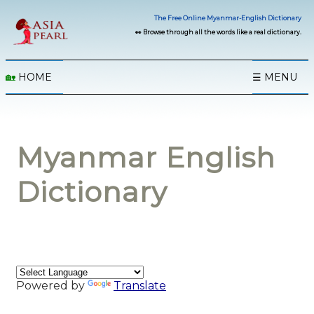
The Free Online Myanmar-English Dictionary
👀 Browse through all the words like a real dictionary.
🏡
HOME
☰ MENU
Myanmar English
Dictionary
Powered by
Translate