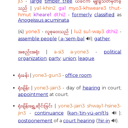
ယခင်က မျိုးခွဲသတ်မှတ်ခဲ့
ji3
-
large
timber tree
သည်
|
ya1-khin2
ga1
myo3-khweare3 thut-
hmut
kheare1
dthi2
-
formerly
classified
as
Anogeissus acuminata
.
လူစုဝေးသည်
(4)
yone3
-
|
lu2 su1-way3
dthi2
-
assemble people
(
ə-ˈsem-bəl
🔊);
gather
.
အစည်းအရုံး
|
a-si3 a-yone3
-
political
organization
;
party
;
union
;
league
.
ရုံးခန်း
|
yone3-gun3
-
office room
.
ရုံးချိန်း
|
yone3-jain3
- day of
hearing
in court;
appointment
at court.
ရုံးချိန်းရွှေ့ဆိုင်းခြင်း
|
yone3-jain3 shway1-hsine3-
jin3
-
continuance
(
kən-ˈtin-yü-ən(t)s
🔊);
postponement
of a
court hearing
(
ˈhir-iŋ
🔊).