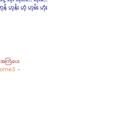
ဟုန်
ဟုန်း
ဟုံ
ဟုမ်း
ဟုံး
် အကြံပေး
nome3
-