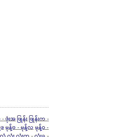
ဖ - ဖုံးအ
ဖြုန်း
ဖြုန်းက -
့်ဖ
မုန့်ဗ - မုန့်လ
မုန့်ဝ -
လုံ့
လုံး
လုံးက -
လုံးခ -