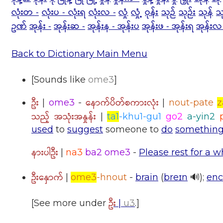
လုံးတ -
လုံးပ - လုံးရ
လုံးလ -
လှုံ
လှုံ့
ဝုန်း
သုဉ်
သုဉ်း
သုန်
သု
ဥဏ်
အုန်း -
အုန်းဆ -
အုန်းန - အုန်းပ
အုန်းဖ - အုန်းရ
အုန်းလ
Back to Dictionary Main Menu
[Sounds like
ome3
]
ဦး
နောက်ပိတ်စကားလုံး
|
ome3
-
|
nout-pate
z
သည့် အသုံးအနှုန်း
|
ta1
-khu1-gu1
go2
a-yin2
used
to
suggest
someone to
do
somethin
နားပါဦး
|
na3
ba2 ome3
-
Please rest for a w
ဦးနှောက်
|
ome3
-hnout
-
brain
(
breɪn
🔊);
enc
ဦး
[See more under
|
u3
.]