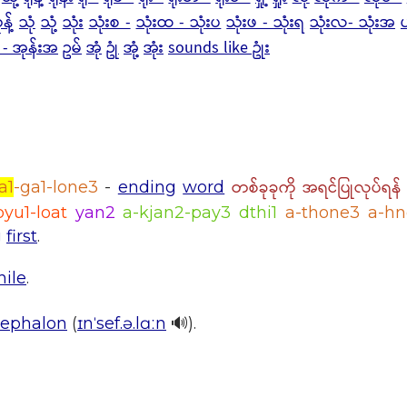
န့်
သုံ
သုံ့
သုံး
သုံးစ -
သုံးထ - သုံးပ
သုံးဖ - သုံးရ
သုံးလ- သုံးအ
 - အုန်းအ
ဥမ်
အုံ
ဥုံ
အုံ့
အုံး
sounds like ဥုံး
တစ်ခုခုကို အရင်ပြုလုပ်ရန
a1
-ga1-lone3
-
ending
word
pyu1-loat
yan2
a-kjan2-pay3 dthi1
a-thone3 a-h
g
first
.
hile
.
ephalon
(
ɪnˈsef.ə.lɑːn
🔊).