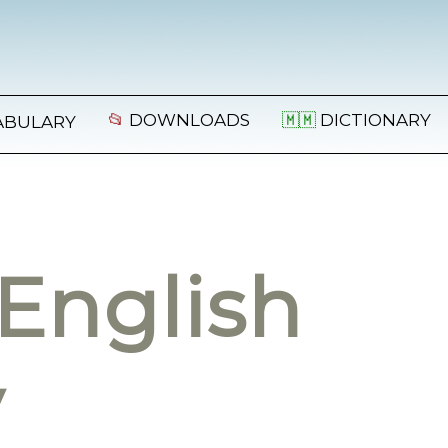
📂
DOWNLOADS
🇲🇲
DICTIONARY
ABULARY
English
y