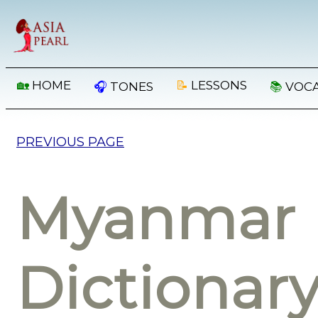
🏡
HOME
📝
LESSONS
🎧
TONES
📚
VOC
PREVIOUS PAGE
Myanmar 
Dictionar