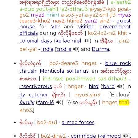
အစိုးရအရာရှိကြီးများ တည်းခိုနေထိုင်ရန်အိမ်
|
a-leare2
a-pup yout-shi1 la2-dthau3
a-yay3-kji3 poat-
go2
mya3
hnin1
a-so3-ya1 a-ya2-shi1-ji3
mya3
teare3-kho2 nay2-htine2
yan2
ain2
-
guest
house
for
VIP
and
visiting
government
ကိုလိုနီခေတ်
officials
during
|
ko2-lo2-ni2 khit
-
အိန္ဒိယ
colonial days
(
kəˈləʊ.ni.əl
🔊) in
|
ain2-
de1-ya1
-
India
(
ˈɪn.di.ə
🔊) and
Burma
.
ဗိုလ်တဲငှက်
|
bo2-deare3 hnget
-
blue rock
အင်းဆက်ပိုးမွှား
thrush
;
Monticola solitarius
, an
စားသော
|
in3-hset po3-hmwa3 sa3-dthau3
-
ငှက်
insectivorous
|
hnget
-
bird
(
ˈbərd
🔊) in
မျိုးရင်း
fly catcher
|
myo3-yin3
- [Biology]
ငှက်သူခိုး
family
(
ˈfam-lē
🔊). [Also
|
hnget
tha1
-
kho3
.]
ဗိုလ်ထု
|
bo2-du1
-
armed forces
.
ဗိုလ်ထိုင်
|
bo2-dine2
-
commode
(
kəˈmoʊd
🔊),