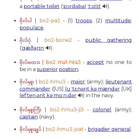
a
portable toilet
(
ˈpɔrdəbəl
ˈtɔɪlɪt
🔊).
ဗိုလ်ပါ
|
bo2-pa2
- (1)
troops
. (2)
multitude
;
populace
.
ဗိုလ်ပုံ
|
bo2-bone2
-
public gathering
(
ˈgæðərɪŋ
🔊).
ဗိုလ်မထား
|
bo2 ma1-hta3
-
accept
no one to
be in a
superior
position
.
ဗိုလ်မှူး
|
bo2-hmu3
-
major
(army);
lieutenant
commander
([US]
luˌˈtɛnənt kəˌmændər
[UK]
lefˈten.ənt kəˈmɑːn.dər
🔊) in the navy.
ဗိုလ်မှူးကြီး
|
bo2-hmu3-ji3
-
colonel
(army);
captain
(navy).
ဗိုလ်မှူးချုပ်
|
bo2-hmu3-joat
-
brigadier general
.