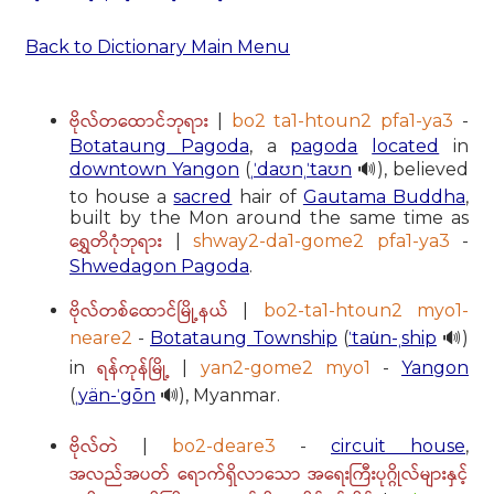
Back to Dictionary Main Menu
ဗိုလ်တထောင်ဘုရား
|
bo2 ta1-htoun2 pfa1-ya3
-
Botataung Pagoda
, a
pagoda
located
in
downtown Yangon
(
ˌˈdaʊnˌˈtaʊn
🔊), believed
to house a
sacred
hair of
Gautama Buddha
,
built by the Mon around the same time as
ရွှေတိဂုံဘုရား
|
shway2-da1-gome2 pfa1-ya3
-
Shwedagon Pagoda
.
ဗိုလ်တစ်ထောင်မြို့နယ်
|
bo2-ta1-htoun2 myo1-
neare2
-
Botataung Township
(
ˈtau̇n-ˌship
🔊)
ရန်ကုန်မြို့
in
|
yan2-gome2 myo1
-
Yangon
(
ˌyän-ˈgōn
🔊), Myanmar.
ဗိုလ်တဲ
|
bo2-deare3
-
circuit house
,
အလည်အပတ် ရောက်ရှိလာသော အရေးကြီးပုဂ္ဂိုလ်များနှင့်