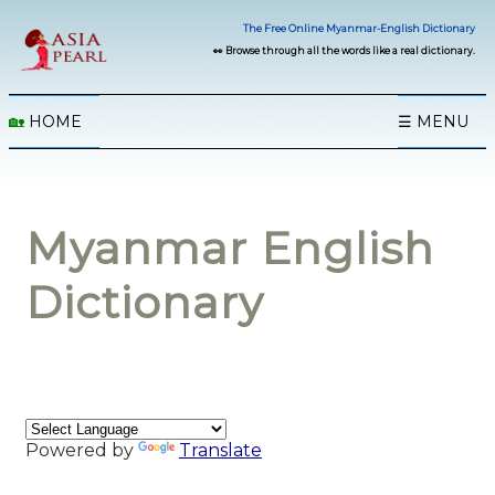
The Free Online Myanmar-English Dictionary
👀 Browse through all the words like a real dictionary.
🏡
HOME
☰ MENU
Myanmar English
Dictionary
Powered by
Translate