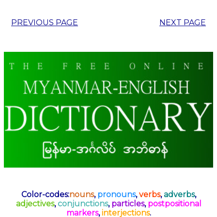
PREVIOUS PAGE
NEXT PAGE
Color-codes:
nouns
,
pronouns
,
verbs
,
adverbs
,
adjectives
,
conjunctions
,
particles
,
postpositional
markers
,
interjections
.