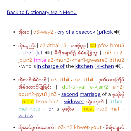
Back to Dictionary Main Menu
အိုးဝေ
|
o3-way2
-
cry of a peacock
(
ˌpiˈkɑk
🔊).
အိုးသူကြီး
စားဖိုမှူး
|
o3 dtha1-ji3
-
|
sa1
-pfo2 hmu3
မီးဖိုချောင်၌ စီမံခန့်ခွဲသူ
-
chef
(
ʃef
🔊)
|
mi3-bo2-
joun2
hnite
si2-mun2-khan1-gweare3 dthu2
- who is
in charge of
the
kitchen
(
ˈki-chən
🔊).
အိုးသစ်အိမ်သစ်
ဒုတိယအကြိမ်
|
o3-dthit ain2-dthit
-
အိမ်ထောင်ပြုခြင်း
|
du1-ti1-ya1 a-kjain2
ain2-
မုဆိုးဖို
doun2-pyu1 jin3
-
second
marriage
of a
သို့မဟုတ်
|
moat
-hso3 bo2
-
widower
|
dtho1-
မုဆိုးမ
ma1-hote
-
or
a
|
moat
-hso3 ma1
-
widow
.
အိုးအင်ခွက်ယောက်
မီးဖိုချောင်
|
o3-in2 khwet-yout
-