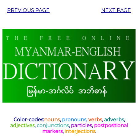
PREVIOUS PAGE
NEXT PAGE
Color-codes:
nouns
,
pronouns
,
verbs
,
adverbs
,
adjectives
,
conjunctions
,
particles
,
postpositional
markers
,
interjections
.