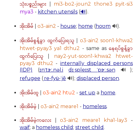
သုံးပစ္စည်းများ
|
mi3-bo2-joun2 thone3 pyit-si3
mya3
-
kitchen utensils
(
🔊
).
အိုးအိမ်
|
o3-ain2
-
house
;
home
(
hoʊm
🔊).
အိုးအိမ်စွန့်ခွာ ထွက်ပြေးရသူ
|
o3-ain2 soon1-khwa2
နေရပ်စွန့်ခွာ
htwet-pyay3 ya1 dthu2
- same as
ထွက်ပြေးသူ
|
nay2-yut-soon1-khwa2 htwet-
pyay3 dthu2
-
internally displaced persons
(IDP)
(
ɪnˈtɝː.nəl.i
dɪˌspleɪst ˈpɝː.sən
🔊);
refugee
(
ˌre-fyu̇-ˈjē
🔊);
displaced person
.
အိုးအိမ်ထူ
|
o3-ain2 htu2
-
set up
a
home
.
အိုးအိမ်မဲ့
|
o3-ain2 meare1
-
homeless
.
အိုးအိမ်မဲ့ကလေး
|
o3-ain2 meare1 kha1-lay3
-
waif
; a
homeless child
;
street child
.