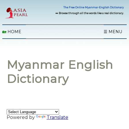
The Free Online Myanmar-English Dictionary
👀 Browse through all the words like a real dictionary.
🏡
HOME
☰ MENU
Myanmar English
Dictionary
Powered by
Translate