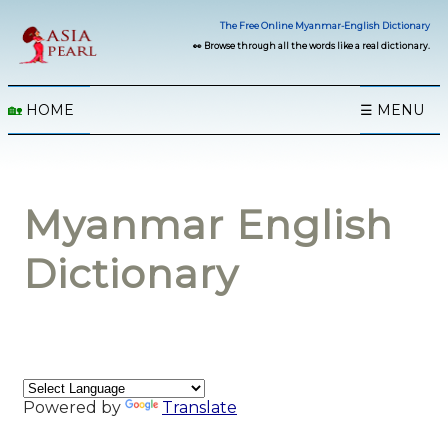
The Free Online Myanmar-English Dictionary
👀 Browse through all the words like a real dictionary.
🏡
HOME
☰ MENU
Myanmar English
Dictionary
Powered by
Translate