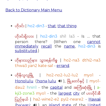
Back to Dictionary Main Menu
ဟိုဒင်း
|
ho2-din3
-
that
;
that thing
.
ဟိုဒင်းရှိလား
|
ho2-din3
shi1 la3
- Is .... that
person there? (When one
cannot
immediately
recall
the
name
,
ho2-din3
is
substituted
.)
ဟိုနားသည်နား သွားရန်ကိစ္စ
|
ho2-na3 dthi2-na3
thwa3 yan2 kate-sa1
-
errand
.
ဟိုနိုလူလူမြို့
|
ho2-no2-lu2-lu2 myo1
-
မြို့တော်နှင့်
Honolulu
(
ˈhɑnəˌlulu
🔊),
|
myo1-
အကြီးဆုံးမြို့
dau2
hnin1
- the
capital
and
|
a-
ဟာဝိုင်အီ
kji3-zone3
myo1
- the
largest
city
of
ပြည်နယ်
|
ha2-wine2-e2 pyi2-neare2
-
Hawaii
(
həˈwaɪ.iː
🔊), an
island
state
of the
United