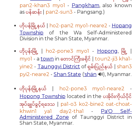
pan2-khan3 myo1
-
Pangkham
, also known
ပန်ဆန်း
as
|
pan2-sun3
- Pangsang.)
ဟိုပန်မြို့နယ်
|
ho2-pan2 myo1-neare2
-
Hopang
Township
of the Wa Self-Administered
Division in the Shan State, Myanmar.
ဟိုပုန်းမြို့
မြို့
|
ho2-pone3 myo1
-
Hopong
,
|
တောင်ကြီးခရိုင်
myo1
- a
town
in
|
toun2-ji3 kha1-
ရှမ်းပြည်နယ်
yine2
-
Taunggyi District
of
|
shan3
pyi2-neare2
-
Shan State
(
ˈshän
🔊), Myanmar.
ဟိုပုန်းမြို့နယ်
|
ho2-pone3 myo1-neare2
-
ပအိုဝ်းကိုယ်ပိုင်
Hopong Township
located in the
အုပ်ချုပ်ခွင့်ရဒေသ
|
pa1-o3 ko2-bine2 oat-choat-
khwin1 ya1 day2-tha1
-
Pa'O Self-
Administered Zone
of Taunggyi District in
Shan State, Myanmar.