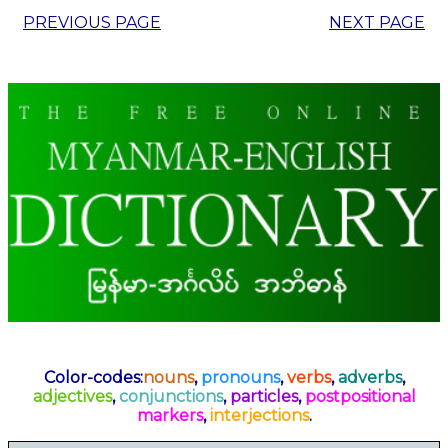
PREVIOUS PAGE
NEXT PAGE
Color-codes:
nouns
,
pronouns
,
verbs
,
adverbs
,
adjectives
,
conjunctions
,
particles
,
postpositional
markers
,
interjections
.