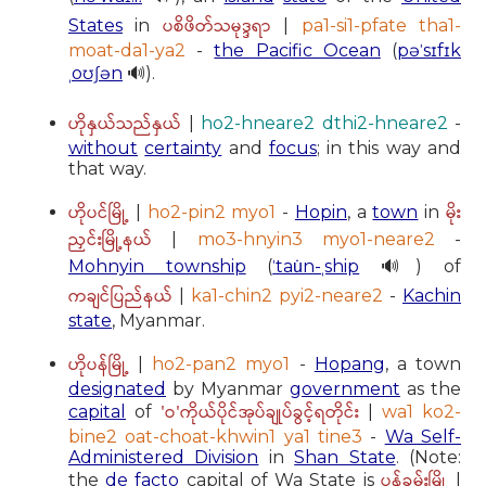
ပစိဖိတ်သမုဒ္ဒရာ
States
in
|
pa1-si1-pfate tha1-
moat-da1-ya2
-
the Pacific Ocean
(
pəˈsɪfɪk
ˌoʊʃən
🔊).
ဟိုနှယ်သည်နှယ်
|
ho2-hneare2 dthi2-hneare2
-
without
certainty
and
focus
; in this way and
that way.
ဟိုပင်မြို့
မိုး
|
ho2-pin2 myo1
-
Hopin
, a
town
in
ညှင်းမြို့နယ်
|
mo3-hnyin3 myo1-neare2
-
Mohnyin township
(
ˈtau̇n-ˌship
🔊) of
ကချင်ပြည်နယ်
|
ka1-chin2 pyi2-neare2
-
Kachin
state
, Myanmar.
ဟိုပန်မြို့
|
ho2-pan2 myo1
-
Hopang
, a town
designated
by Myanmar
government
as the
'ဝ'ကိုယ်ပိုင်အုပ်ချုပ်ခွင့်ရတိုင်း
capital
of
|
wa1 ko2-
bine2 oat-choat-khwin1 ya1 tine3
-
Wa Self-
Administered Division
in
Shan State
. (Note:
ပန်ခမ်းမြို့
the
de facto
capital of Wa State is
|