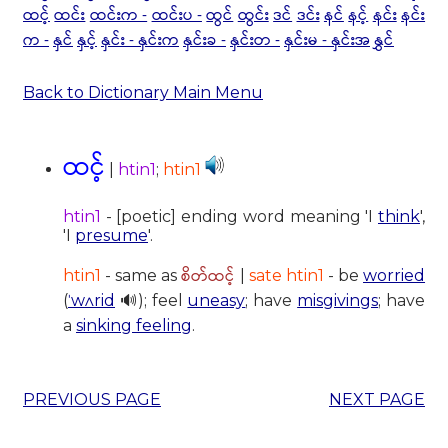
ထင့်
ထင်း
ထင်းက -
ထင်းပ -
ထွင်
ထွင်း
ဒင်
ဒင်း
နင်
နင့်
နင်း
နင်း
က -
နှင်
နှင့်
နှင်း - နှင်းက
နှင်းခ -
နှင်းတ -
နှင်းမ - နှင်းအ
နွှင်
Back to Dictionary Main Menu
ထင့်
|
htin1
;
htin1
htin1
- [poetic] ending word meaning 'I
think
',
'I
presume
'.
စိတ်ထင့်
htin1
- same as
|
sate htin1
- be
worried
(
ˈwʌrid
🔊); feel
uneasy
; have
misgivings
; have
a
sinking feeling
.
PREVIOUS PAGE
NEXT PAGE