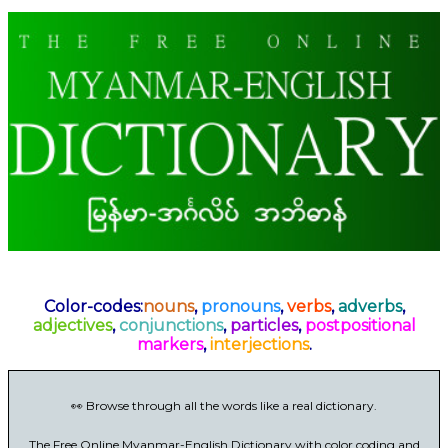
Color-codes:
nouns
,
pronouns
,
verbs
,
adverbs
,
adjectives
,
conjunctions
,
particles
,
postpositional
markers
,
interjections
.
👀 Browse through all the words like a real dictionary.
The Free Online Myanmar-English Dictionary with color coding and