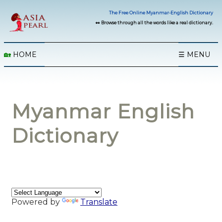
The Free Online Myanmar-English Dictionary
👀 Browse through all the words like a real dictionary.
🏡
HOME
☰ MENU
Myanmar English
Dictionary
Powered by
Translate