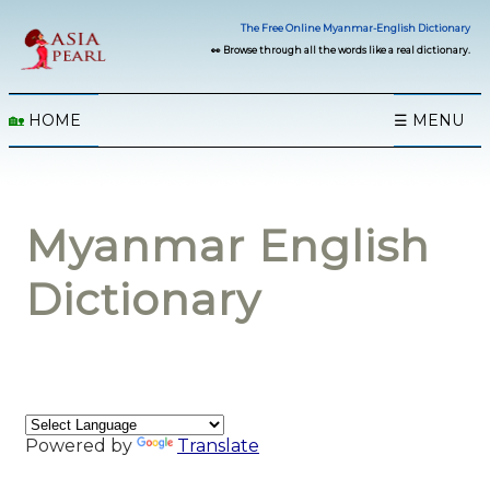
The Free Online Myanmar-English Dictionary
👀 Browse through all the words like a real dictionary.
🏡
HOME
☰ MENU
Myanmar English
Dictionary
Powered by
Translate