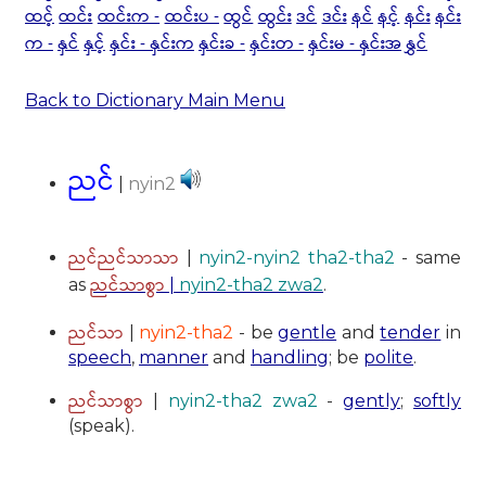
ထင့်
ထင်း
ထင်းက -
ထင်းပ -
ထွင်
ထွင်း
ဒင်
ဒင်း
နင်
နင့်
နင်း
နင်း
က -
နှင်
နှင့်
နှင်း - နှင်းက
နှင်းခ -
နှင်းတ -
နှင်းမ - နှင်းအ
နွှင်
Back to Dictionary Main Menu
ညင်
|
nyin2
ညင်ညင်သာသာ
|
nyin2-nyin2 tha2-tha2
- same
ညင်သာစွာ
as
|
nyin2-tha2 zwa2
.
ညင်သာ
|
nyin2-tha2
- be
gentle
and
tender
in
speech
,
manner
and
handling
; be
polite
.
ညင်သာစွာ
|
nyin2-tha2 zwa2
-
gently
;
softly
(speak).