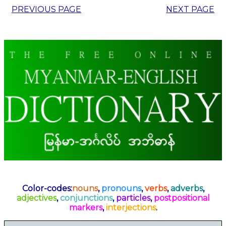
PREVIOUS PAGE
NEXT PAGE
Color-codes:
nouns
,
pronouns
,
verbs
,
adverbs
,
adjectives
,
conjunctions
,
particles
,
postpositional
markers
,
interjections
.