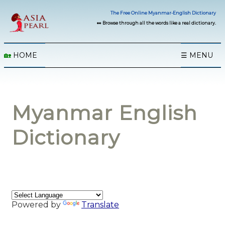
The Free Online Myanmar-English Dictionary
👀 Browse through all the words like a real dictionary.
🏡
HOME
☰ MENU
Myanmar English
Dictionary
Powered by
Translate