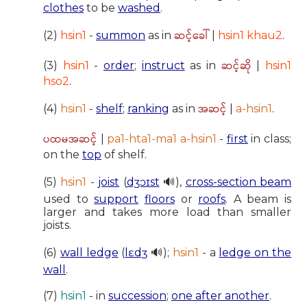
clothes
to be
washed
.
ဆင့်ခေါ်
(2)
hsin1
-
summon
as in
|
hsin1 khau2
.
ဆင့်ဆို
(3)
hsin1
-
order
;
instruct
as in
|
hsin1
hso2
.
အဆင့်
(4)
hsin1
-
shelf
;
ranking
as in
|
a-hsin1
.
ပထမအဆင့်
|
pa1-hta1-ma1 a-hsin1
-
first
in class;
on the
top
of shelf.
(5)
hsin1
-
joist
(
dʒɔɪst
🔊),
cross-section beam
used to
support
floors
or
roofs
. A beam is
larger and takes more load than smaller
joists.
(6)
wall ledge
(
lɛdʒ
🔊);
hsin1
- a
ledge on the
wall
.
(7)
hsin1
- in
succession
;
one after another
.