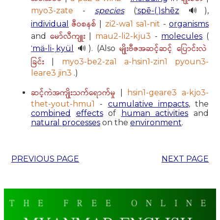
myo3-zate
-
species
(
ˈspē-(ˌ)shēz
🔊),
ဇီဝစနစ်
individual
|
zi2-wa1 sa1-nit
-
organisms
မော်လီကျူး
and
|
mau2-li2-kju3
-
molecules
(
မျိုးဗီဇအဆင့်ဆင့် ပြောင်းလဲ
ˈmä-li-ˌkyül
🔊). (Also
ခြင်း
|
myo3-be2-za1 a-hsin1-zin1 pyoun3-
leare3 jin3
.)
ဆင့်ကဲအကျိုးသက်ရောက်မှု
|
hsin1-geare3 a-kjo3-
thet-yout-hmu1
-
cumulative impacts
, the
combined
effects
of
human activities
and
natural processes
on the
environment
.
PREVIOUS PAGE
NEXT PAGE