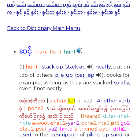
ထင့်
ထင်း
ထင်းက -
ထင်းပ -
ထွင်
ထွင်း
ဒင်
ဒင်း
နင်
နင့်
နင်း
နင်း
က -
နှင်
နှင့်
နှင်း - နှင်းက
နှင်းခ -
နှင်းတ -
နှင်းမ - နှင်းအ
နွှင်
Back to Dictionary Main Menu
ဆင့်
|
hsin1
;
hsin1
;
hsin1
(1)
hsin1
-
stack up
(
stæk əp
🔊)
neatly
; put on
top of others;
pile up
(
paɪl əp
🔊), books for
example, as long as they are stacked
solidly
,
even if not neatly.
အခြားကြိယာ
|
a-cha3
ka1
-ri1-ya2
-
Another
verb
ပုံ
သဲ သို့မဟုတ် အဝတ်လျှော်ရန် ပုံထားခြင်း
|
pone2
is
ကိုဖော်ပြရာ၌ အသုံးပြုသည်
|
theare3
dtho1-ma1-
hote
a-woot-shau2
-
yan2
pone2 hta3 jin3
go2
pfau2-pya1
ya2
hnite
a-thone3-pyu1
dthi2
-
used
in the
description
of
piling up
sand
or