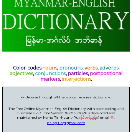
Color-codes:
nouns
,
pronouns
,
verbs
,
adverbs
,
adjectives
,
conjunctions
,
particles
,
postpositional
markers
,
interjections
.
👀 Browse through all the words like a real dictionary.
The Free Online Myanmar-English Dictionary with color coding and
Burmese 1-2-3 Tone System © 2019-2026 is developed and
maintained by Naing Tin-Nyunt-Pu.(
နိုင်တင်ညွန့်ပု
) email
✉
:
naing.tin@gmail.com