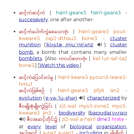
ဆင့်ကဲဆင့်ကဲ
|
hsin1-geare3 hsin1-geare3
-
successively
; one after another.
ဆင့်ကဲပေါက်ကွဲစေသောဗုံး
|
hsin1-geare3 pout-
kweare3 zay2-dthau3 bone3
-
cluster
munition
(
ˈklʌs.tɚ mjuːˈnɪʃ.ənz
🔊);
cluster
bomb
, a bomb that contains many smaller
ကလပ်စတာဗုံး
bomblets
. [Also
|
ka1-lut-sa1-ta2
bone3
.] [
Watch this video
.]
ဆင့်ကဲပြောင်းလဲမှု
|
hsin1-keare3 pyoun3-leare3-
hmu1
ဆင့်ကဲဖြစ်စဉ်
|
hsin1-geare3 pfyit sin2
-
evolution
(
ˌe-və-ˈlü-shən
🔊)
characterized
by
ဇီဝမျိုးစုံမျိုးကွဲခြင်း
|
zi2-wa1 myo3-zone2 myo3-
kweare3 jin3
-
biodiversity
(
baɪoʊdaɪˈvʌrsɪɾɪ
ဇီဝအဆင့်တိုင်း၌
🔊)
|
zi2-wa1 a-hsin1
dine3
hnite
-
at
every
level
of
biological
organization
,
အပါအဝင်
မျိုးစိတ်
|
a-pa2 a-win2
-
including
in
|