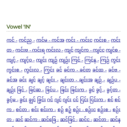
Vowel 'IN'
ကင် -
ကင်ည -
ကင်မ - ကင်အ
ကင်း - ကင်းင
ကင်းစ -
ကင်း
တ -
ကင်းဗ - ကင်းရ
ကင်းလ -
ကျင်
ကျင်က - ကျင်င
ကျင်စ -
ကျင့် -
ကျင့်ဝ -
ကျင်း
ကျဉ်
ကျဉ်း
ကြင် -
ကြင်န -
ကြဉ်
ကွင်း
ကွင်းစ -
ကွင်းလ -
ကြွင်း
ခင်
ခင်က - ခင်တ
ခင်ထ -
ခင်ဗ -
ခင်အ
ခင်း
ချင်
ချင့်
ချင်း -
ချင်းတ - ချင်းအ
ချဉ် -
ချဉ်ပ -
ချဉ်း
ခြင် -
ခြင်ဆ -
ခြင်ပ -
ခြင်း
ခြင်းက -
ခွင်
ခွင့် -
ခွင့်တ -
ခွင့်မ -
ခွင်း
ချွင်
ခြွင်း
ဂင်
ဂျင်
ဂျင်း
ငင်
ငြင်း
ငြင်းက -
စင်
စင်
က -
စင်တ -
စင်း
စင်းက -
စဉ်
စဉ့်
စဉ်း - စဉ်းင
စဉ်းစ -
စဉ်း
တ -
ဆင်
ဆင်က -
ဆင်ခြေ -
ဆင်ခြင် -
ဆင်င -
ဆင်တ -
ဆင်န