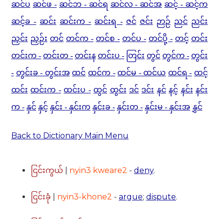
ဆင်ပ
ဆင်ဖ -
ဆင်ဘ - ဆင်ရ
ဆင်လ - ဆင်အ
ဆင့် - ဆင့်က
ဆင့်ခ -
ဆင်း
ဆင်းက -
ဆင်းရ -
ဇင်
ဇင်း
ဉာဉ်
ညင်
ညင်း
ညှင်း
ညှဉ်း
တင်
တင်က -
တင်စ -
တင်ပ -
တင်ပို့ -
တင့်
တင်း
တင်းက -
တင်းတ -
တင်းန
တင်းပ -
တြင်း
တွင်
တွင်က -
တွင်း
-
တွင်းခ - တွင်းအ
ထင်
ထင်က -
ထင်မ - ထင်ယ
ထင်ရ -
ထင့်
ထင်း
ထင်းက -
ထင်းပ -
ထွင်
ထွင်း
ဒင်
ဒင်း
နင်
နင့်
နင်း
နင်း
က -
နှင်
နှင့်
နှင်း - နှင်းက
နှင်းခ -
နှင်းတ -
နှင်းမ - နှင်းအ
နွှင်
Back to Dictionary Main Menu
|
nyin3 kweare2
-
deny
.
ငြင်းကွယ်
|
nyin3-khone2
-
argue
;
dispute
.
ငြင်းခုံ