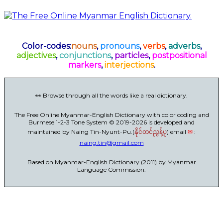
Color-codes:
nouns
,
pronouns
,
verbs
,
adverbs
,
adjectives
,
conjunctions
,
particles
,
postpositional
markers
,
interjections
.
👀 Browse through all the words like a real dictionary.
The Free Online Myanmar-English Dictionary with color coding and
Burmese 1-2-3 Tone System © 2019-2026 is developed and
maintained by Naing Tin-Nyunt-Pu.(
) email
✉
:
နိုင်တင်ညွန့်ပု
naing.tin@gmail.com
Based on Myanmar-English Dictionary (2011) by Myanmar
Language Commission.