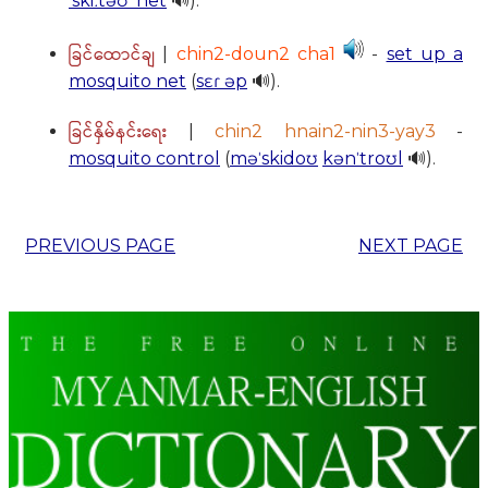
ˈskiːtəʊ ˈnet
🔊).
ခြင်ထောင်ချ
|
chin2-doun2 cha1
-
set up a
mosquito net
(
sɛɾ əp
🔊).
ခြင်နှိမ်နင်းရေး
|
chin2 hnain2-nin3-yay3
-
mosquito control
(
məˈskidoʊ
kənˈtroʊl
🔊).
PREVIOUS PAGE
NEXT PAGE