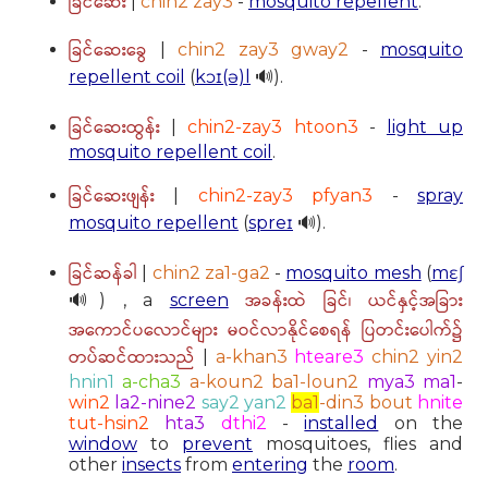
ခြင်ဆေး
|
chin2 zay3
-
mosquito repellent
.
ခြင်ဆေးခွေ
|
chin2 zay3 gway2
-
mosquito
repellent coil
(
kɔɪ(ə)l
🔊).
ခြင်ဆေးထွန်း
|
chin2-zay3 htoon3
-
light up
mosquito repellent coil
.
ခြင်ဆေးဖျန်း
|
chin2-zay3 pfyan3
-
spray
mosquito repellent
(
spreɪ
🔊).
ခြင်ဆန်ခါ
|
chin2 za1-ga2
-
mosquito mesh
(
mɛʃ
အခန်းထဲ ခြင်၊ ယင်နှင့်အခြား
🔊) , a
screen
အကောင်ပလောင်များ မဝင်လာနိုင်စေရန် ပြတင်းပေါက်၌
တပ်ဆင်ထားသည်
|
a-khan3
hteare3
chin2 yin2
hnin1
a-cha3
a-koun2 ba1-loun2
mya3
ma1
-
win2
la2-nine2
say2 yan2
ba1
-din3 bout
hnite
tut-hsin2
hta3
dthi2
-
installed
on the
window
to
prevent
mosquitoes, flies and
other
insects
from
entering
the
room
.