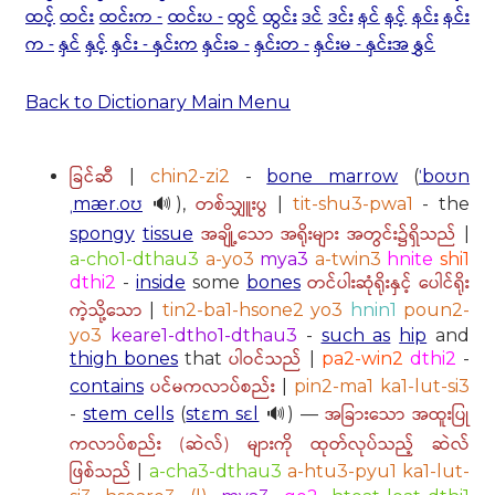
ထင့်
ထင်း
ထင်းက -
ထင်းပ -
ထွင်
ထွင်း
ဒင်
ဒင်း
နင်
နင့်
နင်း
နင်း
က -
နှင်
နှင့်
နှင်း - နှင်းက
နှင်းခ -
နှင်းတ -
နှင်းမ - နှင်းအ
နွှင်
Back to Dictionary Main Menu
ခြင်ဆီ
|
chin2-zi2
-
bone marrow
(
ˈboʊn
တစ်သျှူးပွ
ˌmær.oʊ
🔊),
|
tit-shu3-pwa1
- the
အချို့သော အရိုးများ အတွင်း၌ရှိသည်
spongy
tissue
|
a-cho1-dthau3
a-yo3
mya3
a-twin3
hnite
shi1
တင်ပါးဆုံရိုးနှင့် ပေါင်ရိုး
dthi2
-
inside
some
bones
ကဲ့သို့သော
|
tin2-ba1-hsone2 yo3
hnin1
poun2-
yo3
keare1-dtho1-dthau3
-
such as
hip
and
ပါဝင်သည်
thigh bones
that
|
pa2-win2
dthi2
-
ပင်မကလာပ်စည်း
contains
|
pin2-ma1 ka1-lut-si3
အခြားသော အထူးပြု
-
stem cells
(
stɛm sɛl
🔊) —
ကလာပ်စည်း (ဆဲလ်) များကို ထုတ်လုပ်သည့် ဆဲလ်
ဖြစ်သည်
|
a-cha3-dthau3
a-htu3-pyu1 ka1-lut-