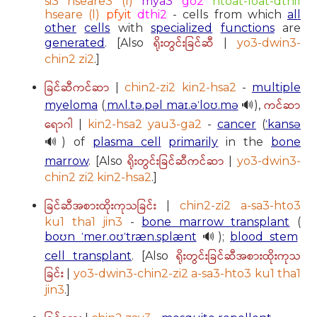
si3 hseare3 (l)
mya3
go2
htoat-loat-dthi1
hseare (l)
pfyit
dthi2
- cells from which
all
other
cells
with
specialized
functions
are
ရိုးတွင်းခြင်ဆီ
generated
. [Also
|
yo3-dwin3-
chin2 zi2
.]
ခြင်ဆီကင်ဆာ
|
chin2-zi2 kin2-hsa2
-
multiple
ကင်ဆာ
myeloma
(
ˌmʌl.tə.pəl maɪ.əˈloʊ.mə
🔊),
ရောဂါ
|
kin2-hsa2 yau3-ga2
-
cancer
(
ˈkansə
🔊) of
plasma cell
primarily
in the
bone
ရိုးတွင်းခြင်ဆီကင်ဆာ
marrow
. [Also
|
yo3-dwin3-
chin2 zi2 kin2-hsa2
.]
ခြင်ဆီအစားထိုးကုသခြင်း
|
chin2-zi2 a-sa3-hto3
ku1 tha1 jin3
-
bone marrow transplant
(
boʊn ˈmer.oʊˈtræn.splænt
🔊);
blood stem
ရိုးတွင်းခြင်ဆီအစားထိုးကုသ
cell transplant
. [Also
ခြင်း
|
yo3-dwin3-chin2-zi2 a-sa3-hto3 ku1 tha1
jin3
.]