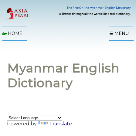
The Free Online Myanmar-English Dictionary
👀 Browse through all the words like a real dictionary.
🏡
HOME
☰ MENU
Myanmar English
Dictionary
Powered by
Translate