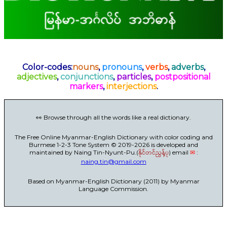
Color-codes:
nouns
,
pronouns
,
verbs
,
adverbs
,
adjectives
,
conjunctions
,
particles
,
postpositional
markers
,
interjections
.
👀 Browse through all the words like a real dictionary.
The Free Online Myanmar-English Dictionary with color coding and
Burmese 1-2-3 Tone System © 2019-2026 is developed and
maintained by Naing Tin-Nyunt-Pu.(
နိုင်တင်ညွန့်ပု
) email
✉
:
naing.tin@gmail.com
Based on Myanmar-English Dictionary (2011) by Myanmar
Language Commission.