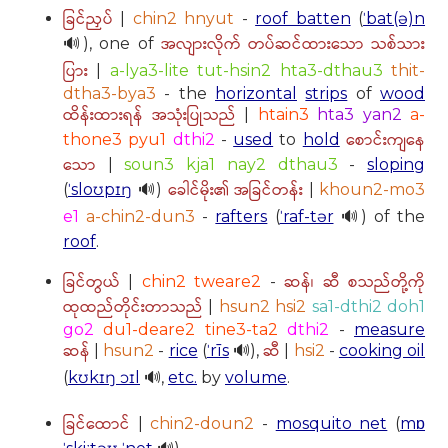
ခြင်ညှပ်
|
chin2 hnyut
-
roof batten
(
ˈbat(ə)n
အလျားလိုက် တပ်ဆင်ထားသော သစ်သား
🔊), one of
ပြား
|
a-lya3-lite tut-hsin2 hta3-dthau3
thit-
dtha3-bya3
- the
horizontal
strips
of
wood
ထိန်းထားရန် အသုံးပြုသည်
|
htain3
hta3 yan2
a-
စောင်းကျနေ
thone3 pyu1
dthi2
-
used
to
hold
သော
|
soun3 kja1 nay2 dthau3
-
sloping
ခေါင်မိုး၏ အခြင်တန်း
(
ˈsloʊpɪŋ
🔊)
|
khoun2-mo3
e1
a-chin2-dun3
-
rafters
(
ˈraf-tər
🔊) of the
roof
.
ခြင်တွယ်
ဆန်၊ ဆီ စသည်တို့ကို
|
chin2 tweare2
-
ထုထည်တိုင်းတာသည်
|
hsun2 hsi2
sa1-dthi2 doh1
go2
du1-deare2 tine3-ta2
dthi2
-
measure
ဆန်
ဆီ
|
hsun2
-
rice
(
ˈrīs
🔊),
|
hsi2
-
cooking oil
(
kʊkɪŋ ɔɪl
🔊,
etc.
by
volume
.
ခြင်ထောင်
|
chin2-doun2
-
mosquito net
(
mɒ