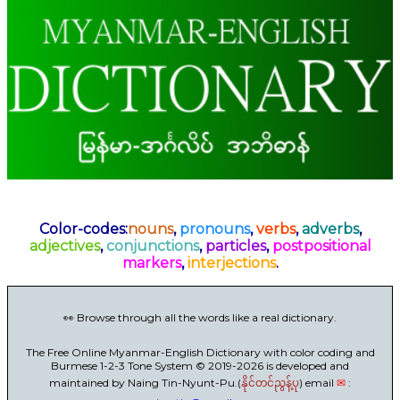
Color-codes:
nouns
,
pronouns
,
verbs
,
adverbs
,
adjectives
,
conjunctions
,
particles
,
postpositional
markers
,
interjections
.
👀 Browse through all the words like a real dictionary.
The Free Online Myanmar-English Dictionary with color coding and
Burmese 1-2-3 Tone System © 2019-2026 is developed and
maintained by Naing Tin-Nyunt-Pu.(
) email
✉
:
နိုင်တင်ညွန့်ပု