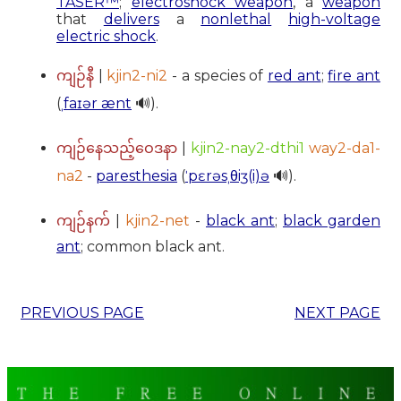
TASER™
;
electroshock weapon
, a
weapon
that
delivers
a
nonlethal
high-voltage
electric shock
.
|
kjin2-ni2
- a species of
red ant
;
fire ant
ကျဉ်နီ
(
ˌfaɪər ænt
🔊).
|
kjin2-nay2-dthi1
way2-da1-
ကျဉ်နေသည့်ဝေဒနာ
na2
-
paresthesia
(
ˈpɛrəsˌθiʒ(i)ə
🔊).
|
kjin2-net
-
black ant
;
black garden
ကျဉ်နက်
ant
; common black ant.
PREVIOUS PAGE
NEXT PAGE