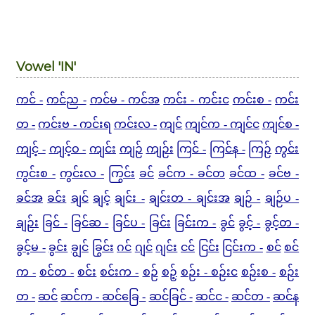
Vowel 'IN'
ကင် -
ကင်ည -
ကင်မ - ကင်အ
ကင်း - ကင်းင
ကင်းစ -
ကင်း
တ -
ကင်းဗ - ကင်းရ
ကင်းလ -
ကျင်
ကျင်က - ကျင်င
ကျင်စ -
ကျင့် -
ကျင့်ဝ -
ကျင်း
ကျဉ်
ကျဉ်း
ကြင် -
ကြင်န -
ကြဉ်
ကွင်း
ကွင်းစ -
ကွင်းလ -
ကြွင်း
ခင်
ခင်က - ခင်တ
ခင်ထ -
ခင်ဗ -
ခင်အ
ခင်း
ချင်
ချင့်
ချင်း -
ချင်းတ - ချင်းအ
ချဉ် -
ချဉ်ပ -
ချဉ်း
ခြင် -
ခြင်ဆ -
ခြင်ပ -
ခြင်း
ခြင်းက -
ခွင်
ခွင့် -
ခွင့်တ -
ခွင့်မ -
ခွင်း
ချွင်
ခြွင်း
ဂင်
ဂျင်
ဂျင်း
ငင်
ငြင်း
ငြင်းက -
စင်
စင်
က -
စင်တ -
စင်း
စင်းက -
စဉ်
စဉ့်
စဉ်း - စဉ်းင
စဉ်းစ -
စဉ်း
တ -
ဆင်
ဆင်က -
ဆင်ခြေ -
ဆင်ခြင် -
ဆင်င -
ဆင်တ -
ဆင်န