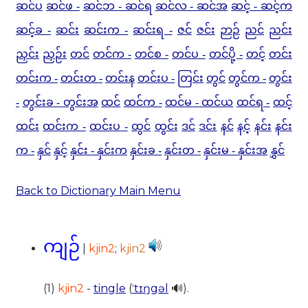
ဆင်ပ
ဆင်ဖ -
ဆင်ဘ - ဆင်ရ
ဆင်လ - ဆင်အ
ဆင့် - ဆင့်က
ဆင့်ခ -
ဆင်း
ဆင်းက -
ဆင်းရ -
ဇင်
ဇင်း
ဉာဉ်
ညင်
ညင်း
ညှင်း
ညှဉ်း
တင်
တင်က -
တင်စ -
တင်ပ -
တင်ပို့ -
တင့်
တင်း
တင်းက -
တင်းတ -
တင်းန
တင်းပ -
တြင်း
တွင်
တွင်က -
တွင်း
-
တွင်းခ - တွင်းအ
ထင်
ထင်က -
ထင်မ - ထင်ယ
ထင်ရ -
ထင့်
ထင်း
ထင်းက -
ထင်းပ -
ထွင်
ထွင်း
ဒင်
ဒင်း
နင်
နင့်
နင်း
နင်း
က -
နှင်
နှင့်
နှင်း - နှင်းက
နှင်းခ -
နှင်းတ -
နှင်းမ - နှင်းအ
နွှင်
Back to Dictionary Main Menu
ကျဉ်
|
kjin2
;
kjin2
(1)
kjin2
-
tingle
(
ˈtɪŋgəl
🔊).