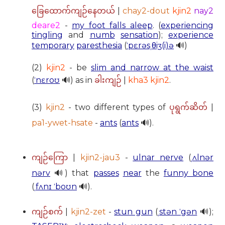
|
chay2-dout
kjin2
nay2
ခြေထောက်ကျဉ်နေတယ်
deare2
-
my foot falls aleep
. (
experiencing
tingling
and
numb
sensation
);
experience
temporary
paresthesia
(
ˈpɛrəsˌθiʒ(i)ə
🔊)
(2)
kjin2
- be
slim and narrow at the waist
(
ˈnɛroʊ
🔊) as in
|
kha3 kjin2
.
ခါးကျဉ်
(3)
kjin2
- two different types of
|
ပုရွက်ဆိတ်
pa1-ywet-hsate
-
ants
(
ants
🔊).
|
kjin2-jau3
-
ulnar nerve
(
ˌʌlnər
ကျဉ်ကြော
nərv
🔊) that
passes
near
the
funny bone
(
ˌfʌnɪ ˈboʊn
🔊).
|
kjin2-zet
-
stun gun
(
ˌstən ˈgən
🔊);
ကျဉ်စက်