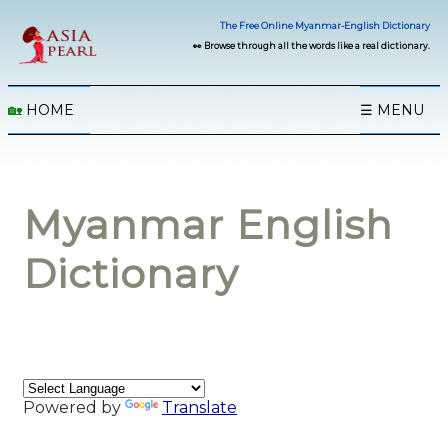
The Free Online Myanmar-English Dictionary
👀 Browse through all the words like a real dictionary.
🏡
HOME
☰ MENU
Myanmar English
Dictionary
Powered by
Translate