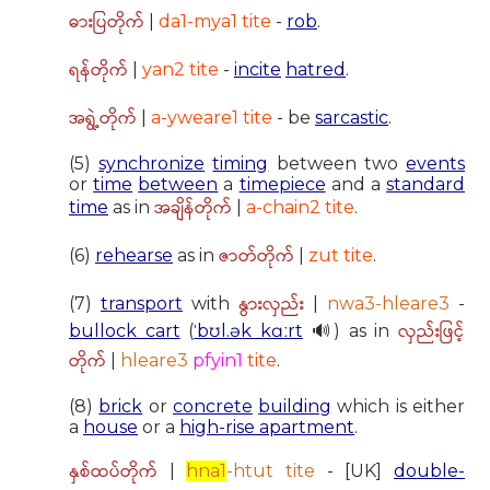
ဓားပြတိုက်
|
da1-mya1 tite
-
rob
.
ရန်တိုက်
|
yan2 tite
-
incite
hatred
.
အရွဲ့တိုက်
|
a-yweare1 tite
- be
sarcastic
.
(5)
synchronize
timing
between two
events
or
time
between
a
timepiece
and a
standard
အချိန်တိုက်
time
as in
|
a-chain2 tite
.
ဇာတ်တိုက်
(6)
rehearse
as in
|
zut tite
.
နွားလှည်း
(7)
transport
with
|
nwa3-hleare3
-
လှည်းဖြင့်
bullock cart
(
ˈbʊl.ək kɑːrt
🔊) as in
တိုက်
|
hleare3
pfyin1
tite
.
(8)
brick
or
concrete
building
which is either
a
house
or a
high-rise apartment
.
နှစ်ထပ်တိုက်
|
hna1
-htut tite
- [UK]
double-