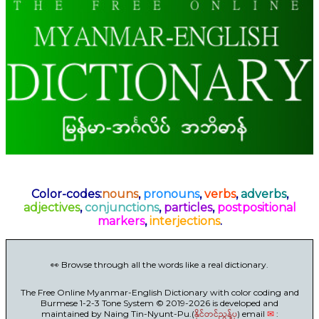
Color-codes:
nouns
,
pronouns
,
verbs
,
adverbs
,
adjectives
,
conjunctions
,
particles
,
postpositional
markers
,
interjections
.
👀 Browse through all the words like a real dictionary.
The Free Online Myanmar-English Dictionary with color coding and
Burmese 1-2-3 Tone System © 2019-2026 is developed and
maintained by Naing Tin-Nyunt-Pu.(
နိုင်တင်ညွန့်ပု
) email
✉
: