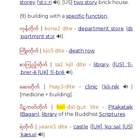
storey
(
ˈstɔː.ri
🔊); [US]
two story
brick house.
(9) building with a
specific
function
.
ကုန်တိုက်
|
kone2 dite
-
department store
(
dɪ
ˈpɑrtmɪnt stɔr
🔊).
ကြိုးတိုက်
|
kjo3 dite
-
death row
.
စာကြည့်တိုက်
|
sa2 kji1 dite
-
library
(
[US] ˈlī-
ˌbrer-ē [UK] ˈlī-brē
🔊).
ဆေးတိုက်
|
hsay3-dite
-
clinic
(
ˈkli-nik
🔊)
[medicine + building].
ပိဋကတ်တိုက်
|
be1
-da1-gut tite
-
Pitakataik
(Bagan)
,
library
of the Buddhist
Scriptures
.
ရဲတိုက်
|
yeare3 dite
-
castle
(
[UK] ˈkɑː.səl [US]
ˈkæs.əl
🔊).