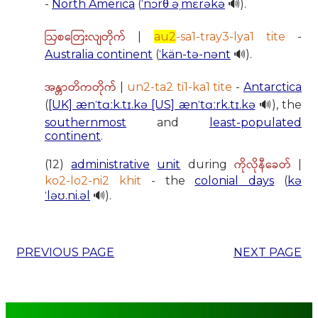
-
North America
(
ˈnɔrθ əˌmɛrəkə
🔊).
ဩစတြေးလျတိုက်
|
au2
-sa1-tray3-lya1 tite
-
Australia continent
(
ˈkän-tə-nənt
🔊).
အန္တာတိကတိုက်
|
un2-ta2 ti1-ka1 tite
-
Antarctica
(
[UK] ænˈtɑːk.tɪ.kə [US] ænˈtɑːrk.tɪ.kə
🔊), the
southernmost
and
least-populated
continent
.
ကိုလိုနီခေတ်
(12)
administrative
unit
during
|
ko2-lo2-ni2 khit
- the
colonial days
(
kə
ˈləʊ.ni.əl
🔊).
PREVIOUS PAGE
NEXT PAGE