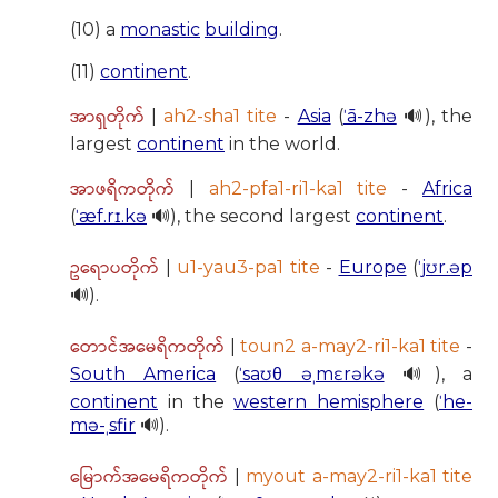
(10) a
monastic
building
.
(11)
continent
.
အာရှတိုက်
|
ah2-sha1 tite
-
Asia
(
ˈā-zhə
🔊), the
largest
continent
in the world.
အာဖရိကတိုက်
|
ah2-pfa1-ri1-ka1 tite
-
Africa
(
ˈæf.rɪ.kə
🔊), the second largest
continent
.
ဥရောပတိုက်
|
u1-yau3-pa1 tite
-
Europe
(
ˈjʊr.əp
🔊).
တောင်အမေရိကတိုက်
|
toun2 a-may2-ri1-ka1 tite
-
South America
(
ˈsaʊθ əˌmɛrəkə
🔊), a
continent
in the
western hemisphere
(
ˈhe-
mə-ˌsfir
🔊).
မြောက်အမေရိကတိုက်
|
myout a-may2-ri1-ka1 tite