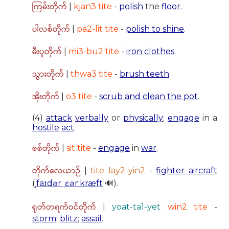
ကြမ်းတိုက်
|
kjan3 tite
-
polish
the
floor
.
ပါလစ်တိုက်
|
pa2-lit tite
-
polish to shine
.
မီးပူတိုက်
|
mi3-bu2 tite
-
iron clothes
.
သွားတိုက်
|
thwa3 tite
-
brush teeth
.
အိုးတိုက်
|
o3 tite
-
scrub and clean the pot
.
(4)
attack
verbally
or
physically
;
engage
in a
hostile
act
.
စစ်တိုက်
|
sit tite
-
engage
in
war
.
တိုက်လေယာဉ်
|
tite lay2-yin2
-
fighter aircraft
(
ˌfaɪdər ˌɛərˈkræft
🔊).
ရုတ်တရက်ဝင်တိုက်
|
yoat-ta1-yet
win2 tite
-
storm
;
blitz
;
assail
.