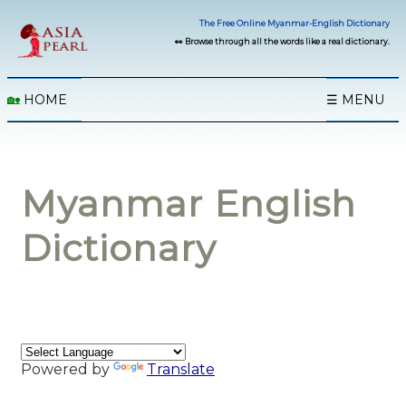
The Free Online Myanmar-English Dictionary
👀 Browse through all the words like a real dictionary.
🏡
HOME
☰ MENU
Myanmar English
Dictionary
Powered by
Translate