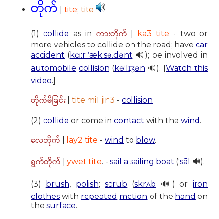
တိုက်
|
tite
;
tite
ကားတိုက်
(1)
collide
as in
|
ka3 tite
- two or
more vehicles to collide on the road; have
car
accident
(
kɑːr ˈæk.sə.dənt
🔊); be involved in
automobile
collision
(
kəˈlɪʒən
🔊). [
Watch this
video
.]
တိုက်မိခြင်း
|
tite mi1 jin3
-
collision
.
(2)
collide
or come in
contact
with the
wind
.
လေတိုက်
|
lay2 tite
-
wind
to
blow
.
ရွက်တိုက်
|
ywet tite
. -
sail a sailing boat
(
ˈsāl
🔊).
(3)
brush
,
polish
;
scrub
(
skrʌb
🔊) or
iron
clothes
with
repeated
motion
of the
hand
on
the
surface
.