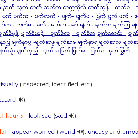
်
ညက်
ညှက်
တက် တက်က
တက္ကသိုလ်
တက်ကုန် - တက်စ
-
်
ပက်
ပက်က -
ပက်လက် -
ပျက်-
ပျက်ပ -
ပြက်
ပွက်
ဖက် -
ဖ
က်တ -
ဘက်မ -
မက် -
မက်ထ -
မဂ်
မျက် - မျက်က
မျက်ကြ
မျ
မျက်စိမှုန်
မျက်စိယဉ် - မျက်စိလ
- မျက်စိအ
မျက်စောင်း -
မျက
နှာပြ
မျက်နှာပွ -မျက်နှာဖွ
မျက်နှာမ
မျက်နှာရ
မျက်နှာလ
မျက်န
မျက်လုံး
မျက်လှည့် - မျက်အ
မြက်
မြက်ခ -
မြက်မ -
မှက်
မြွက်
visually
(inspected, identified, etc.).
ˈtaɪərd
🔊).
a1-koun3
-
look sad
(
sæd
🔊).
la1
-
appear
worried
(
ˈwərid
🔊),
uneasy
and
emba