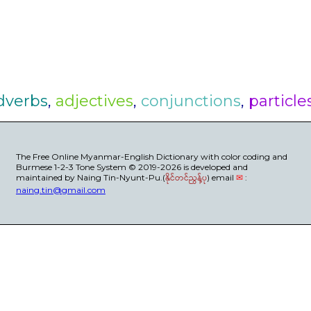
dverbs
,
adjectives
,
conjunctions
,
particle
The Free Online Myanmar-English Dictionary with color coding and
Burmese 1-2-3 Tone System © 2019-2026 is developed and
maintained by Naing Tin-Nyunt-Pu.(
နိုင်တင်ညွန့်ပု
) email
✉
:
naing.tin@gmail.com