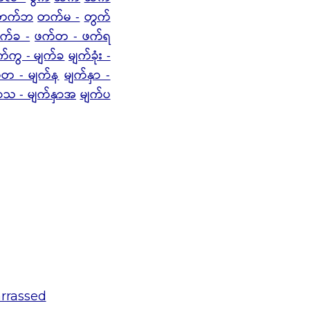
 တက်ဘ
တက်မ -
တွက်
က်ခ -
ဖက်တ - ဖက်ရ
က်ကွ - မျက်ခ
မျက်ခုံး -
်တ - မျက်န
မျက်နှာ -
ှာသ - မျက်နှာအ
မျက်ပ
rrassed