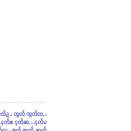
က်ဥ -
ကွက်
ကွက်က -
 ငှက်စ
ငှက်ဆ - ငှက်ပ
်လ -
စွက်
ဆက်
ဆက်