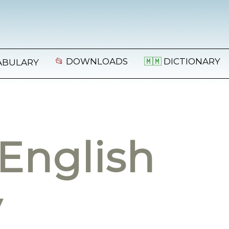
📂
DOWNLOADS
🇲🇲
DICTIONARY
ABULARY
English
y