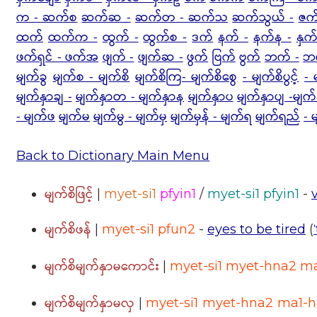
က - ဆက်စ
ဆက်ဆ -
ဆက်တ - ဆက်သ
ဆက်သွယ် -
ဇက
ထက်
ထက်က -
ထွက် -
ထွက်စ -
ဒက်
နက် -
နက်န -
နှက
ဖက်ရှင် - ဖက်အ
ဖျက် -
ဖျက်ဆ -
ဖွက်
ဗြက်
ဗွက်
ဘက် -
ဘ
မျက်ခွ
မျက်စ - မျက်စိ
မျက်စိကြ- မျက်စိစွေ
- မျက်စိပွင့်
- 
မျက်နှာချ -
မျက်နှာတ - မျက်နှာန
မျက်နှာပ
မျက်နှာပျ -မျက်
- မျက်ဖ
မျက်မ
မျက်မွ - မျက်မှ
မျက်မှန် - မျက်ရ
မျက်ရည်
- 
Back to Dictionary Main Menu
မျက်စိဖြင့်
|
myet-si1
pfyin1
/
myet-si1 pfyin1
-
မျက်စိဖန်
|
myet-si1 pfun2
-
eyes to be tired
(
မျက်စိမျက်နှာမကောင်း
|
myet-si1 myet-hna2 m
မျက်စိမျက်နှာမလှ
|
myet-si1 myet-hna2 ma1-h