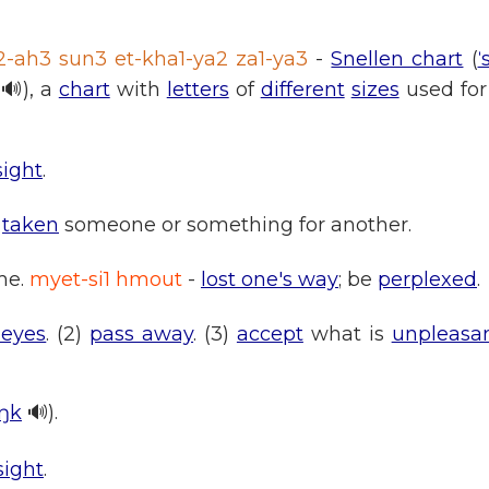
2-ah3 sun3 et-kha1-ya2 za1-ya3
-
Snellen chart
(
ˈ
🔊), a
chart
with
letters
of
different
sizes
used fo
sight
.
taken
someone or something for another.
me.
myet-si1 hmout
-
lost one's way
; be
perplexed
.
 eyes
. (2)
pass away
. (3)
accept
what is
unpleasa
iŋk
🔊).
sight
.