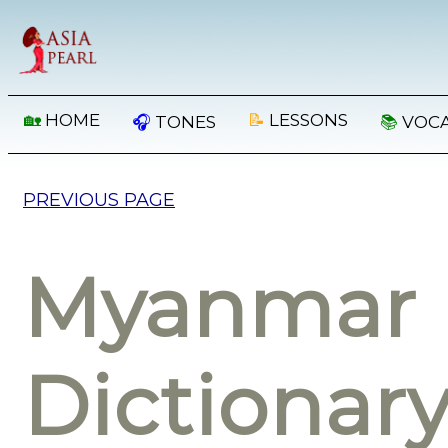
🏡
HOME
📝
LESSONS
🎧
TONES
📚
VOC
PREVIOUS PAGE
Myanmar 
Dictionar