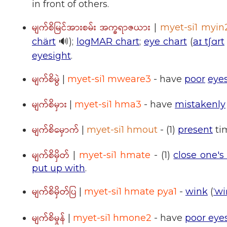
in front of others.
မျက်စိမြင်အားစမ်း အက္ခရာဇယား
|
myet-si1 myin
chärt
🔊);
logMAR chart
;
eye chart
(
aɪ tʃɑrt
eyesight
.
မျက်စိမွဲ
|
myet-si1 mweare3
- have
poor
eye
မျက်စိမှား
|
myet-si1 hma3
- have
mistakenly
မျက်စိမှောက်
|
myet-si1 hmout
- (1)
present
ti
မျက်စိမှိတ်
|
myet-si1 hmate
- (1)
close one's
put up with
.
မျက်စိမှိတ်ပြ
|
myet-si1 hmate pya1
-
wink
(
ˈw
မျက်စိမှုန်
|
myet-si1 hmone2
- have
poor eye