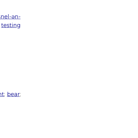
snel-ən-
r
testing
nt
;
bear
;