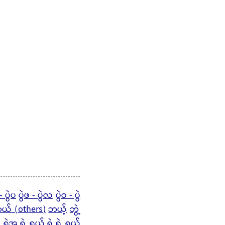
- ပွဲပ
ပွဲဖ - ပွဲလ
ပွဲဝ - ပွဲ
ယ် (others)
ဘယ့်
ဘွဲ့
- ရဲအ
ရဲ့
ရယ်
ရွဲ
ရွဲ့
ရွယ်