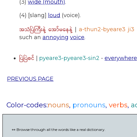
(3)
wide (mouth)
.
(4) [slang]
loud
(voice).
အသံပြဲကြီးနဲ့ အော်မနေနဲ့
|
a-thun2-byeare3 ji3
such an
annoying
voice
.
ပြဲပြဲစင်
|
pyeare3-pyeare3-sin2
-
everywhere
PREVIOUS PAGE
Color-codes:
nouns
,
pronouns
,
verbs
,
a
👀 Browse through all the words like a real dictionary.