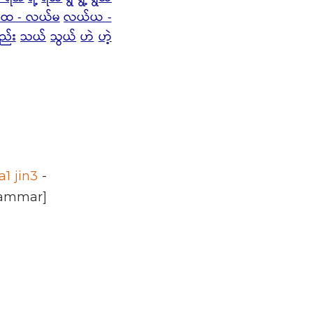
ထ - လယ်မ
လယ်ယ -
ည်း
သယ်
သွယ်
ဟဲ
ဟဲ့
1 jin3
-
rammar]