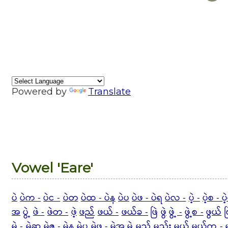
Powered by
Translate
Vowel 'Eare'
ပဲ
ပဲက -
ပဲင -
ပဲတ
ပဲထ - ပဲန
ပဲပ
ပဲဖ - ပဲရ
ပဲလ -
ပဲ့ -
ပဲ့စ - ပ
အ
ပွဲ့
ဖဲ -
ဖဲတ -
ဖဲ့
ဖည်
ဖယ် -
ဖယ်ခ -
ဖြဲ
ဖွဲ
ဖွဲ့ -
ဖွဲ့စ -
ဖွယ်
ဗ
မဲ -
မဲဆ
မဲဇ - မဲန
မဲပ
မဲဖ - မဲအ
မဲ့
မည်
မည်း
မယ်
မယ်က -