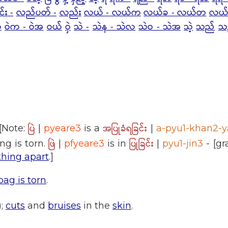
်း -
လည်ပတ် -
လည်း
လယ် - လယ်က
လယ်ခ - လယ်တ
လယ်
ဲ
ဝဲက - ဝဲအ
ဝယ်
ဝှဲ
သဲ -
သဲန - သဲလ
သဲဝ - သဲအ
သဲ့
သည်
သ
ပြဲ
အပြုခံရခြင်း
 [Note:
|
pyeare3
is a
|
a-pyu1-khan2-ya
ဖြဲ
ပြုခြင်း
ng is torn.
|
pfyeare3
is in
|
pyu1-jin3
- [g
thing apart
.]
bag is torn
.
);
cuts
and
bruises
in the
skin
.