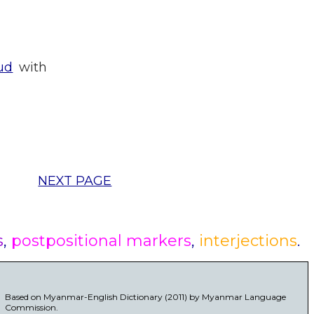
ud
with
NEXT PAGE
s
,
postpositional markers
,
interjections
.
Based on Myanmar-English Dictionary (2011) by Myanmar Language
Commission.