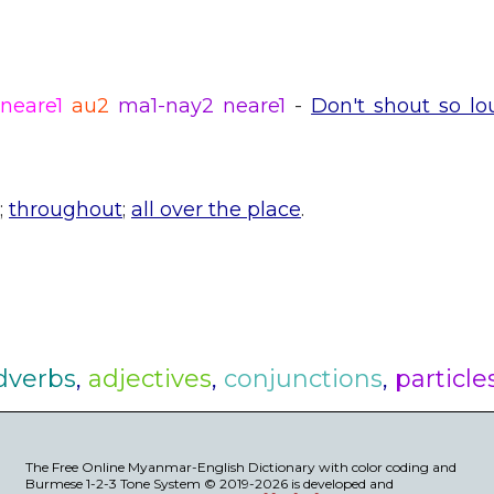
neare1
au2
ma1-nay2 neare1
-
Don't shout so lo
;
throughout
;
all over the place
.
dverbs
,
adjectives
,
conjunctions
,
particle
The Free Online Myanmar-English Dictionary with color coding and
Burmese 1-2-3 Tone System © 2019-2026 is developed and