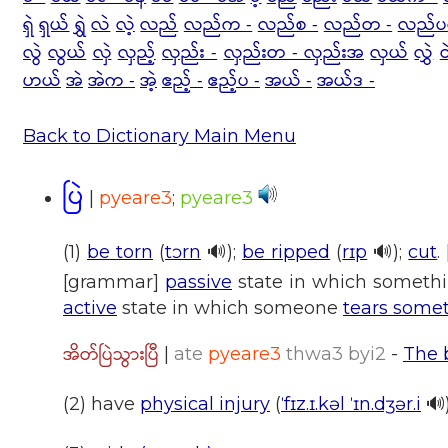
ရှဲ
ရှယ်
ရွှဲ
လဲ
လဲ့
လည်
လည်က -
လည်စ -
လည်တ -
လည်ပင
လွဲ
လွယ်
လှဲ
လှည့်
လှည်း -
လှည်းတ - လှည်းအ
လှယ်
လွှဲ
ဝ
ဟယ်
အဲ
အဲက -
အဲ့
ဧည့် -
ဧည့်ပ -
အယ် -
အယ်ဒ -
Back to Dictionary Main Menu
ပြဲ
|
pyeare3
;
pyeare3
(1)
be torn
(
tɔrn
🔊);
be ripped
(
rɪp
🔊);
cut
.
[grammar]
passive
state in which somethi
active
state in which someone
tears some
အိတ်ပြဲသွားပြီ
|
ate
pyeare3
thwa3 byi2
-
The 
(2) have
physical injury
(
ˈfɪz.ɪ.kəl ˈɪn.dʒər.i
🔊