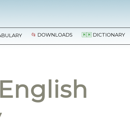
📂
DOWNLOADS
🇲🇲
DICTIONARY
ABULARY
English
y