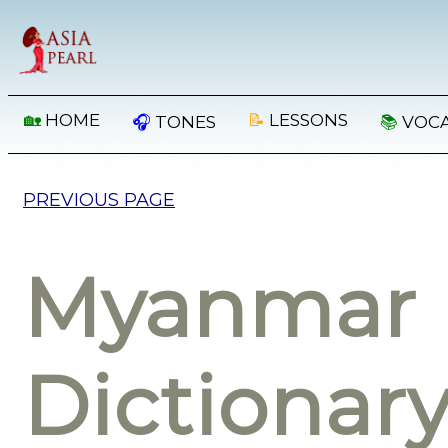
🏡
HOME
📝
LESSONS
🎧
TONES
📚
VOC
PREVIOUS PAGE
Myanmar 
Dictionar