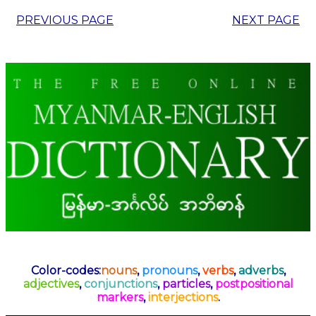
PREVIOUS PAGE
NEXT PAGE
Color-codes:
nouns
,
pronouns
,
verbs
,
adverbs
,
adjectives
,
conjunctions
,
particles
,
postpositional
markers
,
interjections
.