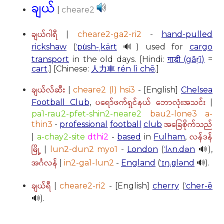
ချယ်
|
cheare2
ချယ်ဂါရီ
|
cheare2-ga2-ri2
-
hand-pulled
rickshaw
(
ˈpu̇sh-ˌkärt
🔊) used for
cargo
transport
in the old days. [Hindi:
गाड़ी (gāṛī)
=
cart
.] [Chinese:
人力車 rén lì chē
.]
ချယ်လ်ဆီး
|
cheare2 (l) hsi3
- [English]
Chelsea
ပရော်ဖက်ရှင်နယ် ဘောလုံးအသင်း
Football Club
,
|
pa1-rau2-pfet-shin2-neare2
bau2-lone3 a-
အခြေစိုက်သည်
thin3
-
professional
football
club
လန်ဒန်
|
a-chay2-site
dthi2
-
based
in
Fulham
,
မြို့
|
lun2-dun2 myo1
-
London
(
ˈlʌn.dən
🔊),
အင်္ဂလန်
|
in2-ga1-lun2
-
England
(
ˈɪŋ.ɡlənd
🔊).
ချယ်ရီ
|
cheare2-ri2
- [English]
cherry
(
ˈcher-ē
🔊).