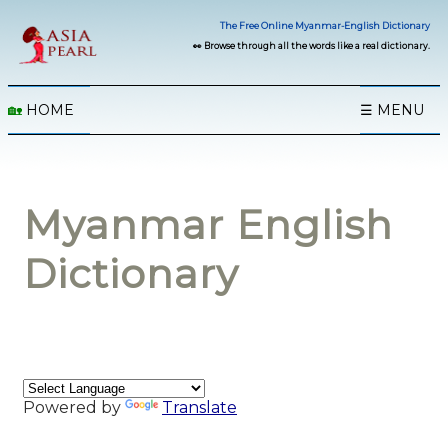
The Free Online Myanmar-English Dictionary
👀 Browse through all the words like a real dictionary.
🏡
HOME
☰ MENU
Myanmar English
Dictionary
Powered by
Translate