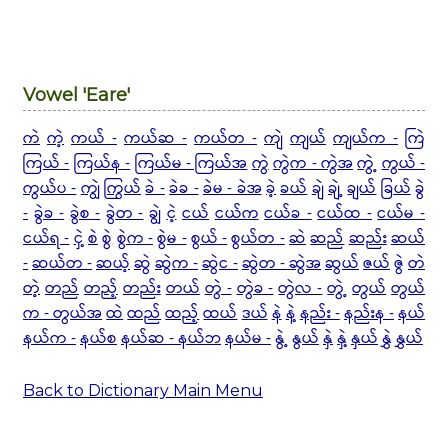
Vowel 'Eare'
ကဲ
ကဲ့
ကယ် -
ကယ်ဆ -
ကယ်တ -
ကျဲ
ကျယ်
ကျယ်က -
ကြဲ
ကြယ် -
ကြယ်န -
ကြယ်မ - ကြယ်အ
ကွဲ
ကွဲက - ကွဲအ
ကွဲ့
ကွယ် -
ကွယ်ပ -
ကျွဲ
ကြွယ်
ခဲ -
ခဲခ -
ခဲမ - ခဲအ
ခဲ့
ခယ်
ချဲ
ချဲ့
ချယ်
ခြယ်
ခွဲ
-
ခွဲခ -
ခွဲစ -
ခွဲတ -
ချွဲ
ငဲ့
ငယ်
ငယ်က
ငယ်ခ -
ငယ်ထ -
ငယ်မ -
ငယ်ရ -
ငှဲ့
စဲ
စွဲ
စွဲက -
စွဲမ -
စွယ် -
စွယ်တ -
ဆဲ
ဆည်
ဆည်း
ဆယ်
-
ဆယ်တ -
ဆယ့်
ဆွဲ
ဆွဲက -
ဆွဲင -
ဆွဲတ - ဆွဲအ
ဆွယ်
ဇယ်
ဇွဲ
တဲ
တဲ့
တည်
တည့်
တည်း
တယ်
တွဲ -
တွဲခ -
တွဲလ -
တွဲ့
တွယ်
တွယ်
က - တွယ်အ
ထဲ
ထည်
ထည့်
ထယ်
ဒယ်
နဲ
နဲ့
နည်း -
နည်းန -
နယ်
နယ်က -
နယ်စ
နယ်ဆ - နယ်ဘ
နယ်မ -
နွဲ့
နွယ်
နှဲ
နှဲ့
နှယ်
နွှဲ
နွှယ်
Back to Dictionary Main Menu