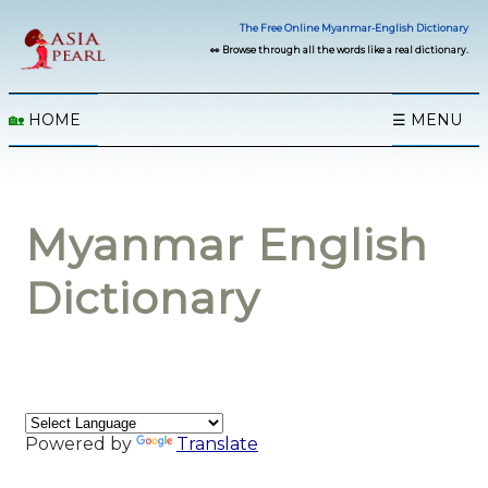
The Free Online Myanmar-English Dictionary
👀 Browse through all the words like a real dictionary.
🏡
HOME
☰ MENU
Myanmar English
Dictionary
Powered by
Translate