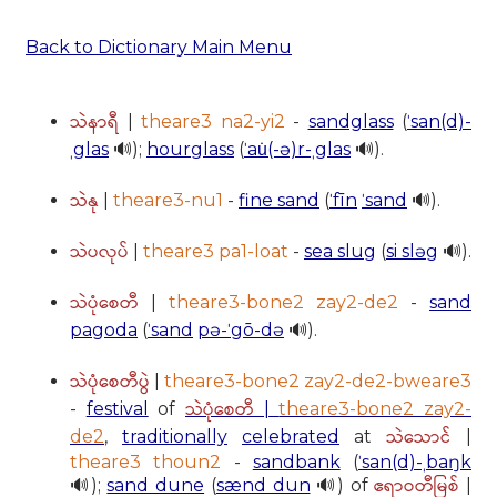
Back to Dictionary Main Menu
သဲနာရီ
|
theare3 na2-yi2
-
sandglass
(
ˈsan(d)-
ˌglas
🔊);
hourglass
(
ˈau̇(-ə)r-ˌglas
🔊).
သဲနု
|
theare3-nu1
-
fine sand
(
ˈfīn
ˈsand
🔊).
သဲပလုပ်
|
theare3 pa1-loat
-
sea slug
(
si sləg
🔊).
သဲပုံစေတီ
|
theare3-bone2 zay2-de2
-
sand
pagoda
(
ˈsand
pə-ˈgō-də
🔊).
သဲပုံစေတီပွဲ
|
theare3-bone2 zay2-de2-bweare3
သဲပုံစေတီ
-
festival
of
|
theare3-bone2 zay2-
သဲသောင်
de2
,
traditionally
celebrated
at
|
theare3 thoun2
-
sandbank
(
ˈsan(d)-ˌbaŋk
ဧရာဝတီမြစ်
🔊);
sand dune
(
sænd dun
🔊) of
|