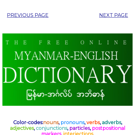
PREVIOUS PAGE
NEXT PAGE
Color-codes:
nouns
,
pronouns
,
verbs
,
adverbs
,
adjectives
,
conjunctions
,
particles
,
postpositional
markers
,
interjections
.