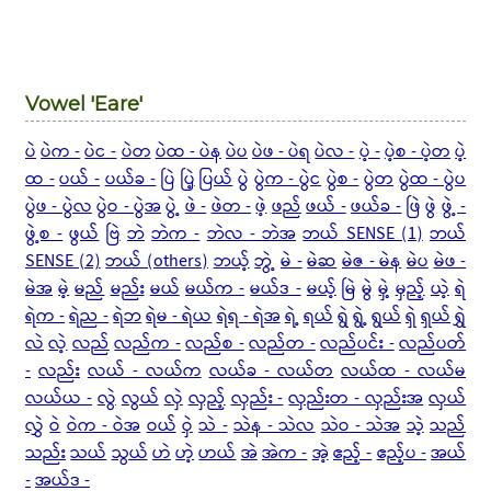
Vowel 'Eare'
ပဲ
ပဲက -
ပဲင -
ပဲတ
ပဲထ - ပဲန
ပဲပ
ပဲဖ - ပဲရ
ပဲလ -
ပဲ့ -
ပဲ့စ - ပဲ့တ
ပဲ့
ထ -
ပယ် -
ပယ်ခ -
ပြဲ
ပြဲ့
ပြယ်
ပွဲ
ပွဲက - ပွဲင
ပွဲစ -
ပွဲတ
ပွဲထ - ပွဲပ
ပွဲဖ - ပွဲလ
ပွဲဝ - ပွဲအ
ပွဲ့
ဖဲ -
ဖဲတ -
ဖဲ့
ဖည်
ဖယ် -
ဖယ်ခ -
ဖြဲ
ဖွဲ
ဖွဲ့ -
ဖွဲ့စ -
ဖွယ်
ဗြဲ
ဘဲ
ဘဲက -
ဘဲလ - ဘဲအ
ဘယ် SENSE (1)
ဘယ်
SENSE (2)
ဘယ် (others)
ဘယ့်
ဘွဲ့
မဲ -
မဲဆ
မဲဇ - မဲန
မဲပ
မဲဖ -
မဲအ
မဲ့
မည်
မည်း
မယ်
မယ်က -
မယ်ဒ -
မယ့်
မြဲ
မွဲ
မှဲ့
မှည့်
ယဲ့
ရဲ
ရဲက -
ရဲည -
ရဲဘ
ရဲမ - ရဲယ
ရဲရ - ရဲအ
ရဲ့
ရယ်
ရွဲ
ရွဲ့
ရွယ်
ရှဲ
ရှယ်
ရွှဲ
လဲ
လဲ့
လည်
လည်က -
လည်စ -
လည်တ -
လည်ပင်း -
လည်ပတ်
-
လည်း
လယ် - လယ်က
လယ်ခ - လယ်တ
လယ်ထ - လယ်မ
လယ်ယ -
လွဲ
လွယ်
လှဲ
လှည့်
လှည်း -
လှည်းတ - လှည်းအ
လှယ်
လွှဲ
ဝဲ
ဝဲက - ဝဲအ
ဝယ်
ဝှဲ
သဲ -
သဲန - သဲလ
သဲဝ - သဲအ
သဲ့
သည်
သည်း
သယ်
သွယ်
ဟဲ
ဟဲ့
ဟယ်
အဲ
အဲက -
အဲ့
ဧည့် -
ဧည့်ပ -
အယ်
-
အယ်ဒ -