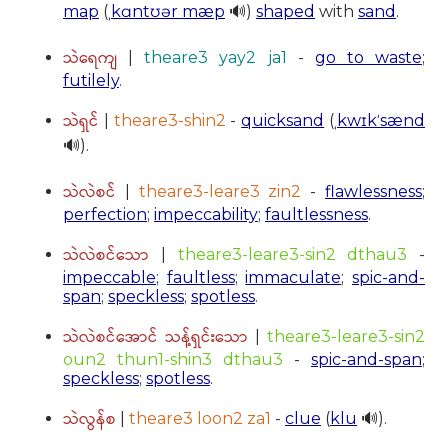
map
(
ˌkɑntʊər mæp
🔊)
shaped
with
sand
.
သဲရေကျ
|
theare3 yay2 ja1
-
go to waste
;
futilely
.
သဲရှင်
|
theare3-shin2
-
quicksand
(
ˌkwɪkˈsænd
🔊).
သဲလဲစင်
|
theare3-leare3 zin2
-
flawlessness
;
perfection
;
impeccability
;
faultlessness
.
သဲလဲစင်သော
|
theare3-leare3-sin2 dthau3
-
impeccable
;
faultless
;
immaculate
;
spic-and-
span
;
speckless
;
spotless
.
သဲလဲစင်အောင် သန့်ရှင်းသော
|
theare3-leare3-sin2
oun2 thun1-shin3 dthau3
-
spic-and-span
;
speckless
;
spotless
.
သဲလွန်စ
|
theare3 loon2 za1
-
clue
(
klu
🔊).