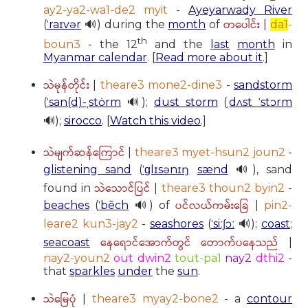
ay2-ya2-wa1-de2 myit
-
Ayeyarwady River
တပေါင်း
(
ˈraɪvər
🔊) during the
month
of
|
da1
-
th
boun3
- the 12
and the
last
month
in
Myanmar calendar
. [
Read more about it
.]
သဲမုန်တိုင်း
|
theare3 mone2-dine3
-
sandstorm
(
ˈsan(d)-ˌstȯrm
🔊);
dust storm
(
ˌdʌst ˈstɔrm
🔊);
sirocco
. [
Watch this video
.]
သဲမျက်ဆန်ကြောင်
|
theare3 myet-hsun2 joun2
-
glistening sand
(
ˈɡlɪsənɪŋ
sænd
🔊), sand
သဲသောင်ပြင်
found in
|
theare3 thoun2 byin2
-
ပင်လယ်ကမ်းခြေ
beaches
(
ˈbēch
🔊) of
|
pin2-
leare2 kun3-jay2
-
seashores
(
ˈsiːʃɔː
🔊);
coast
;
နေရောင်အောက်တွင် တောက်ပနေသည်
seacoast
|
nay2-youn2
out dwin2
tout-pa1
nay2
dthi2
-
that
sparkles
under
the
sun
.
သဲမြေပုံ
|
theare3 myay2-bone2
- a
contour