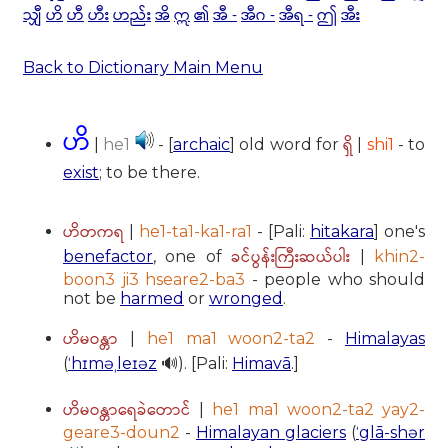
သျှီ
ဟိ
ဟီ
ဟီး
ဟည်း
အိ
ဣ
၏
အီ -
အီဂ -
အီရ -
ဤ
အီး
Back to Dictionary Main Menu
ဟိ
ရှိ
|
he1
- [
archaic
] old word for
|
shi1
- to
exist
; to be there.
ဟိတကရ
|
he1-ta1-ka1-ra1
- [Pali:
hitakara
] one's
ခင်ပွန်းကြီးဆယ်ပါး
benefactor
, one of
|
khin2-
boon3 ji3 hseare2-ba3
- people who should
not be
harmed
or
wronged
.
ဟိမဝန္တာ
|
he1 ma1 woon2-ta2
-
Himalayas
(
ˈhɪməˌleɪəz
🔊). [Pali:
Himavā
.]
ဟိမဝန္တာရေခဲတောင်
|
he1 ma1 woon2-ta2 yay2-
geare3-doun2
-
Himalayan glaciers
(
ˈglā-shər