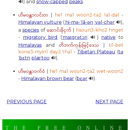
🔊) and
snow-capped
peaks
.
ဟိမဝန္တာလင်းတ
|
he1 ma1 woon2-ta2 la1-da1
-
Himalayan vulture
(
ˌhi-mə-ˈlā-ən
ˈvəl-chər
🔊),
ဆောင်းခိုငှက်
a
species
of
|
hsoun3-kho2 hnget
-
migratory bird
(
ˈmaɪgrətɔri
🔊)
native
to
တိဘက်ကုန်းမြင့်ဒေသ
Himalayas
and
|
ti1-bet
kone3-myin1 day2 tha1
-
Tibetan Plateau
(
tə
ˈbɛtn
plæˈtoʊ
🔊).
ဟိမဝန္တာဝက်ဝံ
|
he1 ma1 woon2-ta2 wet-woon2
-
Himalayan brown bear
(
bɛər
🔊).
PREVIOUS PAGE
NEXT PAGE