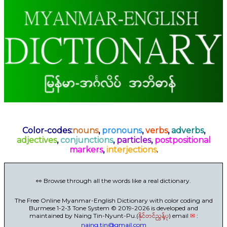
Color-codes:
nouns
,
pronouns
,
verbs
,
adverbs
,
adjectives
,
conjunctions
,
particles
,
postpositional
markers
,
interjections
.
👀 Browse through all the words like a real dictionary.
The Free Online Myanmar-English Dictionary with color coding and
Burmese 1-2-3 Tone System © 2019-2026 is developed and
maintained by Naing Tin-Nyunt-Pu.(
နိုင်တင်ညွန့်ပု
) email
✉
:
naing.tin@gmail.com