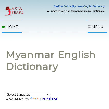
The Free Online Myanmar-English Dictionary
👀 Browse through all the words like a real dictionary.
🏡
HOME
☰ MENU
Myanmar English
Dictionary
Powered by
Translate