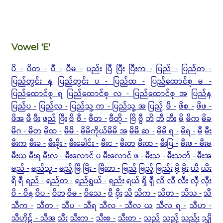
Vowel 'E'
ပိ -
ပိတ -
ပီ -
ပီမ -
ပည်း
ပြီ
ပြီး
ပြီးက -
ပြည် -
ပြည်တ -
ပြည်တွင်း န
ပြည်တွင်း ပ -
ပြည်ထ -
ပြည်ထောင်စု မ -
ပြည်ထောင်စု ရ
ပြည်ထောင်စု လ - ပြည်ထောင်စု အ
ပြည်န
ပြည်ပ -
ပြည်လ -
ပြည်သူ့ က - ပြည်သူ့ အ
ပြည့်
ဖိ -
ဖိစ -
ဖိဖ -
ဖိအ
ဖီ
ဖီး
ဖည်
ဖြီး
ဗိ
ဗီ -
ဗီတ -
ဗီတို -
ဗြိ
ဗွီ
ဘိ
ဘီ
ဘီး
မိ
မိက
မိခ
မိဂ - မိတ
မိထ -
မိမိ -
မိမိကိုယ်မိမိ အ
မိမိ ဆ -
မိမိ ရ -
မိရ -
မီ
မီး
မီးက
မီးခ -
မီးခိုး -
မီးခေါင်း -
မီးင -
မီးတ
မီးထ -
မီးပြ -
မီးဖ - မီးမ
မီးယ
မီးရ
မီးလ - မီးလောင် ပ
မီးလောင် ဖ -
မီးသ -
မီးသတ် -
မီးအ
မည် -
မည်သူ -
မည့်
မြီ
မြီး -
မြီးတ -
မြည်
မြည့်
မြည်း
မှီ
မှီး
ယီ
ယီး
ရိ
ရီ
ရည် -
ရည်တ -
ရည်ရွယ် -
ရည်း
ရယ်
ရှိ
ရှီ
လိ
လီ
လီး
လှီ
လှီး
ဝိ - ဝိန
ဝိပ -
ဝိဘ
ဝိမ -
ဝိသေ -
ဝီ
ဝှီး
သိ
သိက -
သိတ -
သိသ -
သီ
သီက -
သီတ -
သီပ - သီရ
သီလ - သီလ ယ
သီလ ရ -
သီဟ -
သီဟိုဠ် - သီအ
သီး
သီးက -
သီးစ -
သီးတ -
သည်
သည့်
သည်း
သျှိ