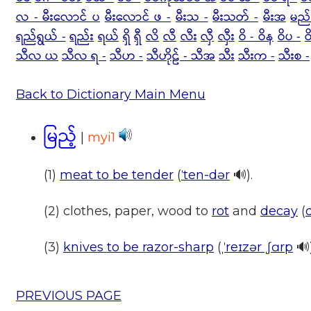
လ - မီးလောင် ပ
မီးလောင် ဖ -
မီးသ -
မီးသတ် -
မီးအ
မည်
ရည်ရွယ် -
ရည်း
ရယ်
ရှိ
ရှီ
လိ
လီ
လီး
လှီ
လှီး
ဝိ - ဝိန
ဝိပ -
သီလ ယ
သီလ ရ -
သီဟ -
သီဟိုဠ် - သီအ
သီး
သီးက -
သီးစ -
Back to Dictionary Main Menu
မြည့်
|
myi1
(1)
meat to be tender
(
ˈten-dər
🔊).
(2) clothes, paper, wood to
rot
and
decay
(
(3)
knives to be razor-sharp
(
ˌˈreɪzər ˌʃɑrp
🔊)
PREVIOUS PAGE