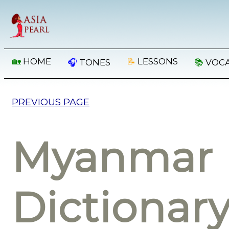
🏡
HOME
📝
LESSONS
🎧
TONES
📚
VOC
PREVIOUS PAGE
Myanmar 
Dictionar