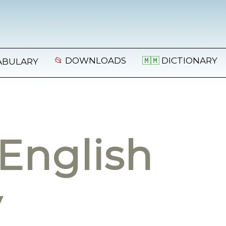
📂
DOWNLOADS
🇲🇲
DICTIONARY
ABULARY
English
y