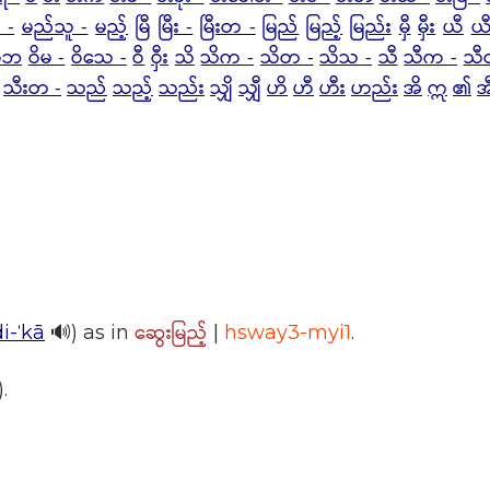
 -
မည်သူ -
မည့်
မြီ
မြီး -
မြီးတ -
မြည်
မြည့်
မြည်း
မှီ
မှီး
ယီ
ယီ
ဝိဘ
ဝိမ -
ဝိသေ -
ဝီ
ဝှီး
သိ
သိက -
သိတ -
သိသ -
သီ
သီက -
သီ
သီးတ -
သည်
သည့်
သည်း
သျှိ
သျှီ
ဟိ
ဟီ
ဟီး
ဟည်း
အိ
ဣ
၏
အ
ဆွေးမြည့်
di-ˈkā
🔊) as in
|
hsway3-myi1
.
.