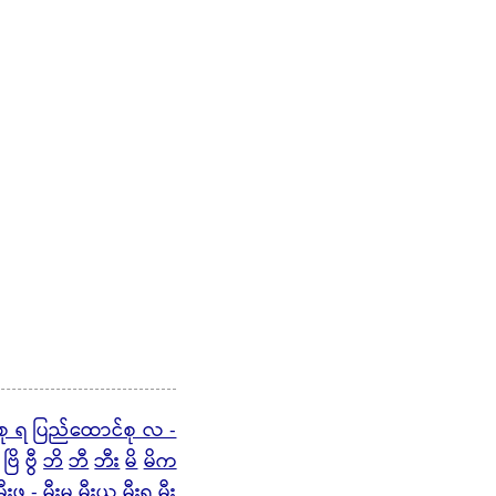
စု ရ
ပြည်ထောင်စု လ -
ဗြိ
ဗွီ
ဘိ
ဘီ
ဘီး
မိ
မိက
မီးဖ - မီးမ
မီးယ
မီးရ
မီး