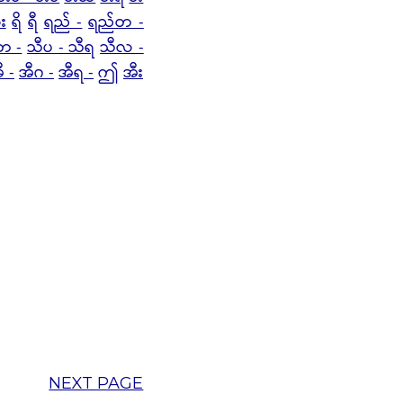
း
ရိ
ရီ
ရည် -
ရည်တ -
တ -
သီပ - သီရ
သီလ -
ီ -
အီဂ -
အီရ -
ဤ
အီး
NEXT PAGE