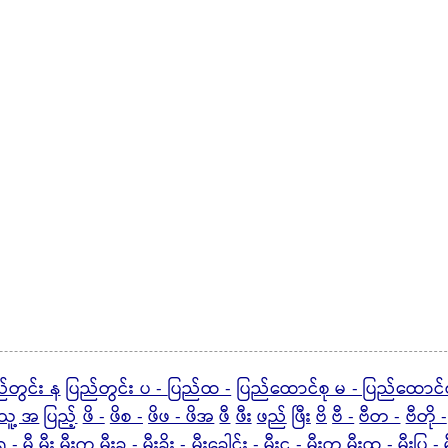
်တွင်း န
ပြည်တွင်း ပ -
ပြည်ထ -
ပြည်ထောင်စု မ - ပြည်ထောင်
သူ့ အ
ပြည့်
ဖိ -
ဖိစ -
ဖိဖ - ဖိအ
ဖီ
ဖီး
ဖည်
ဖြီး
ဗိ
ဗီ -
ဗီတ -
ဗီတို -
ရ -
မီ
မီး
မီးက
မီးခ -
မီးခိုး -
မီးခေါင်း -
မီးင -
မီးတ
မီးထ -
မီးပြ -