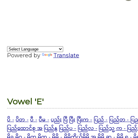
Powered by
Translate
Vowel 'E'
ပိ -
ပိတ -
ပီ -
ပီမ -
ပည်း
ပြီ
ပြီး
ပြီးက -
ပြည် -
ပြည်တ - ပြည
ပြည်ထောင်စု အ
ပြည်န
ပြည်ပ -
ပြည်လ -
ပြည်သူ့ က - ပြည်
မိခ
မိဂ - မိတ
မိထ -
မိမိ -
မိမိကိုယ်မိမိ အ
မိမိ ဆ -
မိမိ ရ -
မိ