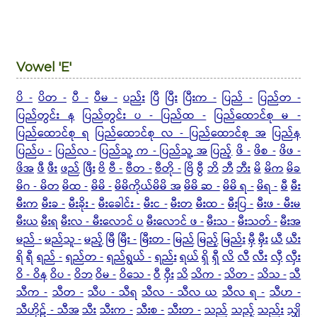
Vowel 'E'
ပိ -
ပိတ -
ပီ -
ပီမ -
ပည်း
ပြီ
ပြီး
ပြီးက -
ပြည် -
ပြည်တ -
ပြည်တွင်း န
ပြည်တွင်း ပ -
ပြည်ထ -
ပြည်ထောင်စု မ -
ပြည်ထောင်စု ရ
ပြည်ထောင်စု လ - ပြည်ထောင်စု အ
ပြည်န
ပြည်ပ -
ပြည်လ -
ပြည်သူ့ က - ပြည်သူ့ အ
ပြည့်
ဖိ -
ဖိစ -
ဖိဖ -
ဖိအ
ဖီ
ဖီး
ဖည်
ဖြီး
ဗိ
ဗီ -
ဗီတ -
ဗီတို -
ဗြိ
ဗွီ
ဘိ
ဘီ
ဘီး
မိ
မိက
မိခ
မိဂ - မိတ
မိထ -
မိမိ -
မိမိကိုယ်မိမိ အ
မိမိ ဆ -
မိမိ ရ -
မိရ -
မီ
မီး
မီးက
မီးခ -
မီးခိုး -
မီးခေါင်း -
မီးင -
မီးတ
မီးထ -
မီးပြ -
မီးဖ - မီးမ
မီးယ
မီးရ
မီးလ - မီးလောင် ပ
မီးလောင် ဖ -
မီးသ -
မီးသတ် -
မီးအ
မည် -
မည်သူ -
မည့်
မြီ
မြီး -
မြီးတ -
မြည်
မြည့်
မြည်း
မှီ
မှီး
ယီ
ယီး
ရိ
ရီ
ရည် -
ရည်တ -
ရည်ရွယ် -
ရည်း
ရယ်
ရှိ
ရှီ
လိ
လီ
လီး
လှီ
လှီး
ဝိ - ဝိန
ဝိပ -
ဝိဘ
ဝိမ -
ဝိသေ -
ဝီ
ဝှီး
သိ
သိက -
သိတ -
သိသ -
သီ
သီက -
သီတ -
သီပ - သီရ
သီလ - သီလ ယ
သီလ ရ -
သီဟ -
သီဟိုဠ် - သီအ
သီး
သီးက -
သီးစ -
သီးတ -
သည်
သည့်
သည်း
သျှိ