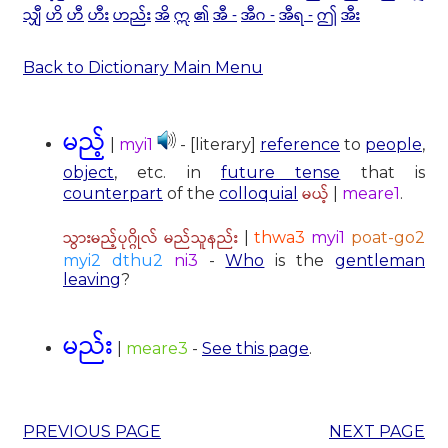
သျှီ
ဟိ
ဟီ
ဟီး
ဟည်း
အိ
ဣ
၏
အီ -
အီဂ -
အီရ -
ဤ
အီး
Back to Dictionary Main Menu
မည့်
|
myi1
- [literary]
reference
to
people
,
object
, etc. in
future tense
that is
မယ့်
counterpart
of the
colloquial
|
meare1
.
သွားမည့်ပုဂ္ဂိုလ် မည်သူနည်း
|
thwa3
myi1
poat-go2
myi2 dthu2
ni3
-
Who
is the
gentleman
leaving
?
မည်း
|
meare3
-
See this page
.
PREVIOUS PAGE
NEXT PAGE