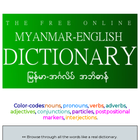
Color-codes:
nouns
,
pronouns
,
verbs
,
adverbs
,
adjectives
,
conjunctions
,
particles
,
postpositional
markers
,
interjections
.
👀 Browse through all the words like a real dictionary.