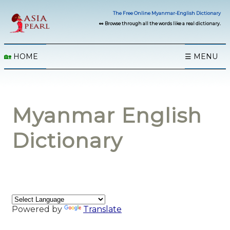
The Free Online Myanmar-English Dictionary
👀 Browse through all the words like a real dictionary.
🏡
HOME
☰ MENU
Myanmar English
Dictionary
Powered by
Translate