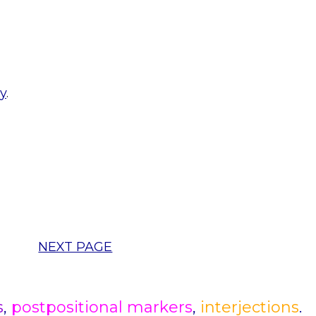
y
.
NEXT PAGE
s
,
postpositional markers
,
interjections
.