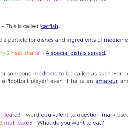
1
- This is called '
catfish
'.
 a particle for
dishes
and
ingredients
of
medicine
myi2
hset-tha1
e1
-
A special dish is served
.
 or someone
mediocre
to be called as such. For 
a 'football player' even if he is an
amateur
and
1-leare3
- word
equivalent
to
question mark
used
3
ma1-leare3
-
What do you want to eat?