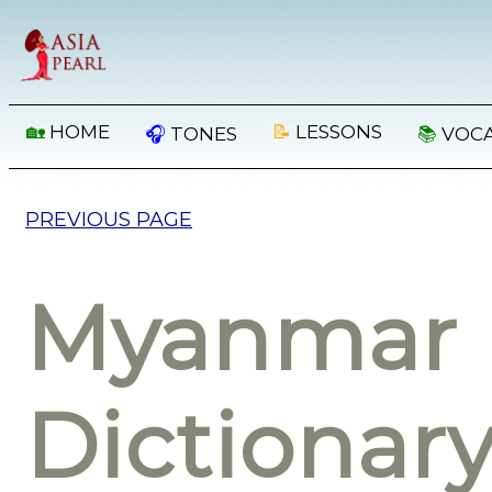
🏡
HOME
📝
LESSONS
🎧
TONES
📚
VOC
PREVIOUS PAGE
Myanmar 
Dictionar