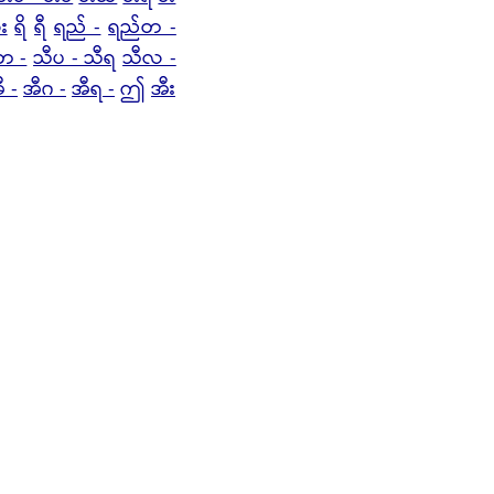
း
ရိ
ရီ
ရည် -
ရည်တ -
တ -
သီပ - သီရ
သီလ -
ီ -
အီဂ -
အီရ -
ဤ
အီး