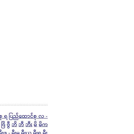
စု ရ
ပြည်ထောင်စု လ -
ဗြိ
ဗွီ
ဘိ
ဘီ
ဘီး
မိ
မိက
မီးဖ - မီးမ
မီးယ
မီးရ
မီး