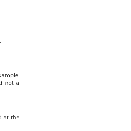
.
example,
 not a
 at the