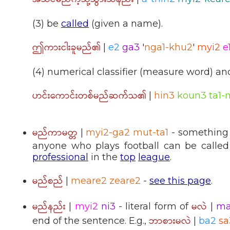
(3) be
called
(given a name).
ဤကားငါးခူမည်၏
|
e2
ga3
'
nga1-khu2
'
myi2
e
(4) numerical classifier (measure word) and
ဟင်းကောင်းတစ်မည်ဆက်သ၏
|
hin3
koun3 ta1-
မည်ကာမတ္တ
|
myi2-ga2 mut-ta1
- something
anyone who plays football can be called 
professional
in the
top
league
.
မည်စည်
|
meare2 zeare2
-
see this page
.
မည်နည်း
မလဲ
|
myi2
ni3
- literal form of
|
ma
ဘာစားမလဲ
end of the sentence. E.g.,
|
ba2
sa