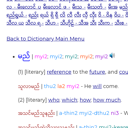
လ - မီးလောင် ပ
မီးလောင် ဖ -
မီးသ -
မီးသတ် -
မီးအ
မည်
ရည်ရွယ် -
ရည်း
ရယ်
ရှိ
ရှီ
လိ
လီ
လီး
လှီ
လှီး
ဝိ - ဝိန
ဝိပ -
သီလ ယ
သီလ ရ -
သီဟ -
သီဟိုဠ် - သီအ
သီး
သီးက -
သီးစ -
Back to Dictionary Main Menu
မည်
|
myi2
;
myi2
;
myi2
;
myi2
;
myi2
(1) [literary]
reference
to the
future
, and
cou
သူလာမည်
|
thu2
la2
myi2
- He
will
come.
(2) [literary]
who
;
which
;
how
;
how much
.
အသင်မည်သူနည်း
|
a-thin2 myi2-dthu2
ni3
- W
အသင်မည်ကဲ့သို့သွားသနည်း
|
a-thin2
myi2-keare