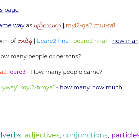
is page
.
မည်ကာမတ္တ
ame
way
as
|
myi2-ga2 mut-ta1
.
ဘယ်နှ
form of
|
beare2 hna1
;
beare2 hna1
-
how man
How many people or persons?
la2
leare3
- How many people came?
-yway1 myi2-hmya1
-
how many
;
how much
.
dverbs
,
adjectives
,
conjunctions
,
particle