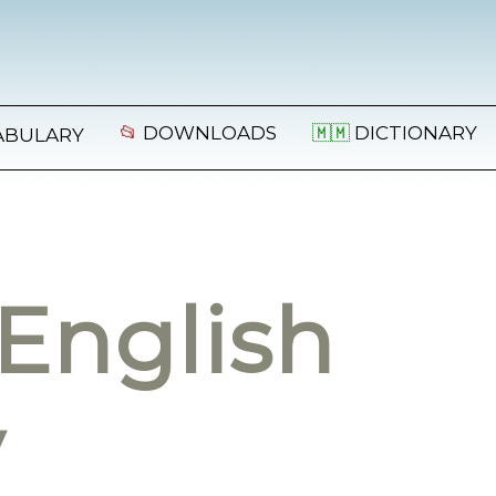
📂
DOWNLOADS
🇲🇲
DICTIONARY
ABULARY
English
y