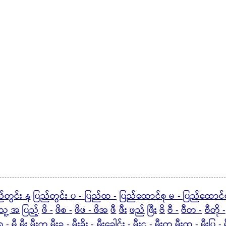
်တွင်း န
ပြည်တွင်း ပ -
ပြည်ထ -
ပြည်ထောင်စု မ - ပြည်ထောင်
သူ့ အ
ပြည့်
ဖိ -
ဖိစ -
ဖိဖ - ဖိအ
ဖီ
ဖီး
ဖည်
ဖြီး
ဗိ
ဗီ -
ဗီတ -
ဗီတို -
ရ -
မီ
မီး
မီးက
မီးခ -
မီးခိုး -
မီးခေါင်း -
မီးင -
မီးတ
မီးထ -
မီးပြ -