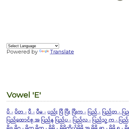
Powered by
Translate
Vowel 'E'
ပိ -
ပိတ -
ပီ -
ပီမ -
ပည်း
ပြီ
ပြီး
ပြီးက -
ပြည် -
ပြည်တ - ပြည
ပြည်ထောင်စု အ
ပြည်န
ပြည်ပ -
ပြည်လ -
ပြည်သူ့ က - ပြည်
မိခ
မိဂ - မိတ
မိထ -
မိမိ -
မိမိကိုယ်မိမိ အ
မိမိ ဆ -
မိမိ ရ -
မိ