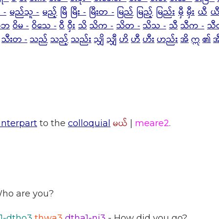
 -
မည်သူ -
မည့်
မြီ
မြီး -
မြီးတ -
မြည်
မြည့်
မြည်း
မှီ
မှီး
ယီ
ယီ
ဝိဘ
ဝိမ -
ဝိသေ -
ဝီ
ဝှီး
သိ
သိက -
သိတ -
သိသ -
သီ
သီက -
သီ
သီးတ -
သည်
သည့်
သည်း
သျှိ
သျှီ
ဟိ
ဟီ
ဟီး
ဟည်း
အိ
ဣ
၏
အ
မယ်
nterpart
to the
colloquial
|
meare2
.
ho are you?
1-dtho3
thwa3
dtha1-ni3
- How did you go?