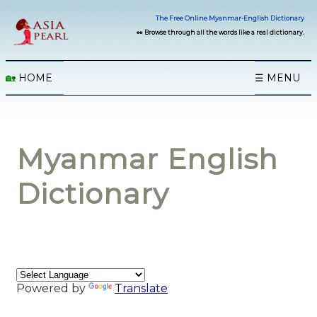
The Free Online Myanmar-English Dictionary
👀 Browse through all the words like a real dictionary.
🏡
HOME
☰ MENU
Myanmar English
Dictionary
Powered by
Translate