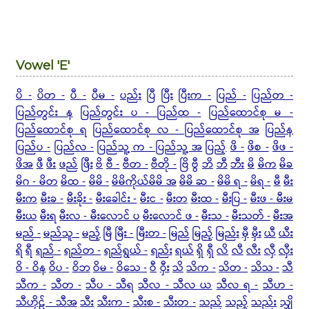
Vowel 'E'
ပိ -
ပိတ -
ပီ -
ပီမ -
ပည်း
ပြီ
ပြီး
ပြီးက -
ပြည် -
ပြည်တ -
ပြည်တွင်း န
ပြည်တွင်း ပ -
ပြည်ထ -
ပြည်ထောင်စု မ -
ပြည်ထောင်စု ရ
ပြည်ထောင်စု လ - ပြည်ထောင်စု အ
ပြည်န
ပြည်ပ -
ပြည်လ -
ပြည်သူ့ က - ပြည်သူ့ အ
ပြည့်
ဖိ -
ဖိစ -
ဖိဖ -
ဖိအ
ဖီ
ဖီး
ဖည်
ဖြီး
ဗိ
ဗီ -
ဗီတ -
ဗီတို -
ဗြိ
ဗွီ
ဘိ
ဘီ
ဘီး
မိ
မိက
မိခ
မိဂ - မိတ
မိထ -
မိမိ -
မိမိကိုယ်မိမိ အ
မိမိ ဆ -
မိမိ ရ -
မိရ -
မီ
မီး
မီးက
မီးခ -
မီးခိုး -
မီးခေါင်း -
မီးင -
မီးတ
မီးထ -
မီးပြ -
မီးဖ - မီးမ
မီးယ
မီးရ
မီးလ - မီးလောင် ပ
မီးလောင် ဖ -
မီးသ -
မီးသတ် -
မီးအ
မည် -
မည်သူ -
မည့်
မြီ
မြီး -
မြီးတ -
မြည်
မြည့်
မြည်း
မှီ
မှီး
ယီ
ယီး
ရိ
ရီ
ရည် -
ရည်တ -
ရည်ရွယ် -
ရည်း
ရယ်
ရှိ
ရှီ
လိ
လီ
လီး
လှီ
လှီး
ဝိ - ဝိန
ဝိပ -
ဝိဘ
ဝိမ -
ဝိသေ -
ဝီ
ဝှီး
သိ
သိက -
သိတ -
သိသ -
သီ
သီက -
သီတ -
သီပ - သီရ
သီလ - သီလ ယ
သီလ ရ -
သီဟ -
သီဟိုဠ် - သီအ
သီး
သီးက -
သီးစ -
သီးတ -
သည်
သည့်
သည်း
သျှိ