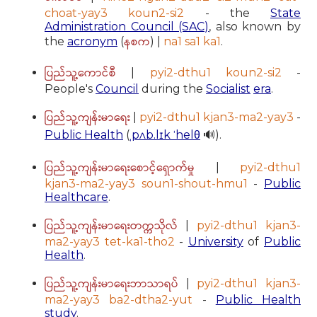
choat-yay3 koun2-si2
- the
State
Administration Council (SAC)
, also known by
နစက
the
acronym
(
) |
na1 sa1 ka1
.
ပြည်သူ့ကောင်စီ
|
pyi2-dthu1 koun2-si2
-
People's
Council
during the
Socialist
era
.
ပြည်သူ့ကျန်းမာရေး
|
pyi2-dthu1 kjan3-ma2-yay3
-
Public Health
(
ˌpʌb.lɪk ˈhelθ
🔊).
ပြည်သူ့ကျန်းမာရေးစောင့်ရှောက်မှု
|
pyi2-dthu1
kjan3-ma2-yay3 soun1-shout-hmu1
-
Public
Healthcare
.
ပြည်သူ့ကျန်းမာရေးတက္ကသိုလ်
|
pyi2-dthu1 kjan3-
ma2-yay3 tet-ka1-tho2
-
University
of
Public
Health
.
ပြည်သူ့ကျန်းမာရေးဘာသာရပ်
|
pyi2-dthu1 kjan3-
ma2-yay3 ba2-dtha2-yut
-
Public Health
study
.