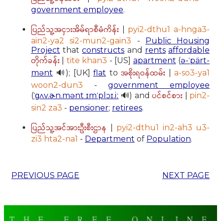
government employee
.
ပြည်သူ့အငှားအိမ်ရာစီမံကိန်း
|
pyi2-dthu1 a-hnga3-
ain2-ya2 si2-mun2-gain3
-
Public Housing
Project
that
constructs
and
rents
affordable
တိုက်ခန်း
|
tite khan3
- [US]
apartment
(
ə-ˈpärt-
အစိုးရဝန်ထမ်း
mənt
🔊); [UK]
flat
to
|
a-so3-ya1
woon2-dun3
-
government employee
ပင်စင်စား
(
ˈɡʌv.ɚn.mənt ɪmˈplɔɪ.iː
🔊) and
|
pin2-
sin2 za3
-
pensioner
;
retirees
.
ပြည်သူ့အင်အားဦးစီးဌာန
|
pyi2-dthu1 in2-ah3 u3-
zi3 hta2-na1
-
Department
of
Population
.
PREVIOUS PAGE
NEXT PAGE