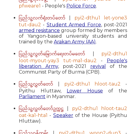
pfweare1
- People's
Police Force
.
ပြည်သူ့လက်ရုံးတပ်တော်
|
pyi2-dthu1 let-yone3
tut-dau2
-
Student Armed Force
, post-2021
armed resistance
group formed by members
of Yangon-based university students and
trained by the
Arakan Army (AA)
.
ပြည်သူ့လွတ်မြောက်ရေးတပ်မတော်
|
pyi2-dthu1
loot-myout-yay3 tut-ma1-dau2
-
People's
liberation Army
, post-2021
revival
of the
Communist Party of Burma (CPB).
ပြည်သူ့လွှတ်တော်
|
pyi2-dthu1 hloot-tau2
-
Pyithu Hluttaw,
Lower House
of the
Parliament
in Myanmar.
ပြည်သူ့လွှတ်တော်ဥက္ကဋ္ဌ
|
pyi2-dthu1 hloot-tau2
oat-ka1-hta1
-
Speaker
of the House (Pyithu
Hluttaw).
ပြည်သူ့ဝန်ထမ်း
|
pyi2-dthu1 woon2-dun3
-