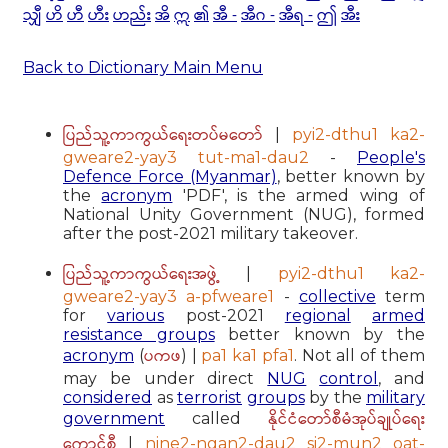
သျှီ
ဟိ
ဟီ
ဟီး
ဟည်း
အိ
ဣ
၏
အီ -
အီဂ -
အီရ -
ဤ
အီး
Back to Dictionary Main Menu
ပြည်သူ့ကာကွယ်ရေးတပ်မတော်
|
pyi2-dthu1 ka2-
gweare2-yay3 tut-ma1-dau2
-
People's
Defence Force (Myanmar)
, better known by
the
acronym
'PDF', is the armed wing of
National Unity Government (NUG), formed
after the post-2021 military takeover.
ပြည်သူ့ကာကွယ်ရေးအဖွဲ့
|
pyi2-dthu1 ka2-
gweare2-yay3 a-pfweare1
-
collective
term
for
various
post-2021
regional
armed
resistance groups
better known by the
ပကဖ
acronym
(
) |
pa1 ka1 pfa1
. Not all of them
may be under direct
NUG
control
, and
considered
as
terrorist
groups
by the
military
နိုင်ငံတော်စီမံအုပ်ချုပ်ရေး
government
called
ကောင်စီ
|
nine2-ngan2-dau2 si2-mun2 oat-