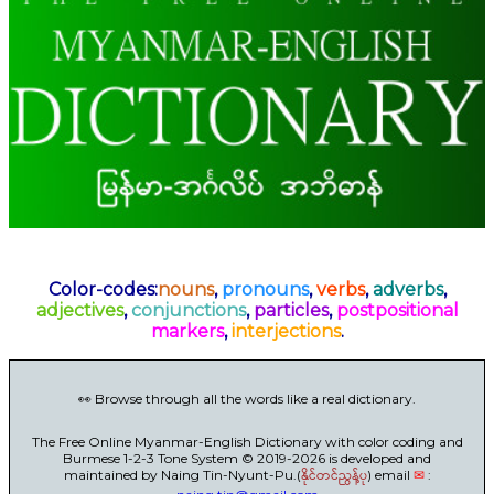
Color-codes:
nouns
,
pronouns
,
verbs
,
adverbs
,
adjectives
,
conjunctions
,
particles
,
postpositional
markers
,
interjections
.
👀 Browse through all the words like a real dictionary.
The Free Online Myanmar-English Dictionary with color coding and
Burmese 1-2-3 Tone System © 2019-2026 is developed and
maintained by Naing Tin-Nyunt-Pu.(
နိုင်တင်ညွန့်ပု
) email
✉
: