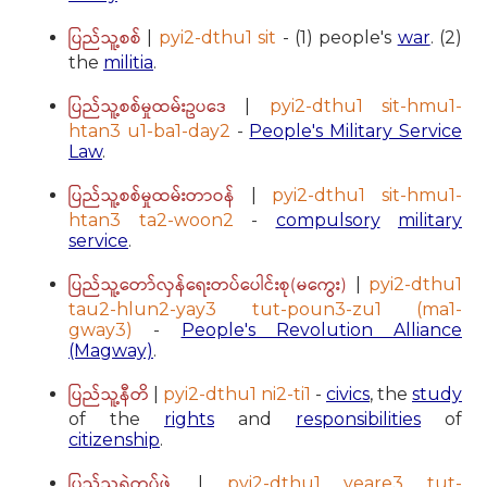
ပြည်သူ့စစ်
|
pyi2-dthu1 sit
- (1) people's
war
. (2)
the
militia
.
ပြည်သူ့စစ်မှုထမ်းဥပဒေ
|
pyi2-dthu1 sit-hmu1-
htan3 u1-ba1-day2
-
People's Military Service
Law
.
ပြည်သူ့စစ်မှုထမ်းတာဝန်
|
pyi2-dthu1 sit-hmu1-
htan3 ta2-woon2
-
compulsory
military
service
.
ပြည်သူ့တော်လှန်ရေးတပ်ပေါင်းစု(မကွေး)
|
pyi2-dthu1
tau2-hlun2-yay3 tut-poun3-zu1 (ma1-
gway3)
-
People's Revolution Alliance
(Magway)
.
ပြည်သူ့နီတိ
|
pyi2-dthu1 ni2-ti1
-
civics
, the
study
of the
rights
and
responsibilities
of
citizenship
.
ပြည်သူ့ရဲတပ်ဖွဲ့
|
pyi2-dthu1 yeare3 tut-