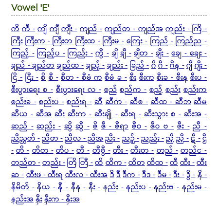
Vowel 'E'
ကိ
ကီ -
ကျိ
ကျီ
ကျီး -
ကျည် -
ကျည်တ - ကျည်အ
ကျည်း -
ကြိ -
ကြီး
ကြီးက - ကြီးတ
ကြီးထ -
ကြီးမ -
ကြေး -
ကြည် -
ကြည်ည -
ကြည့် -
ကြည့်ပ -
ကြည်း -
ကွီ -
ချိ
ချီ -
ချီတ -
ချီး -
ချေ -
ချေး -
ချည် - ချည်တ
ချည်ထ -
ချည့် -
ချည်း -
ခြည် -
ဂိ
ဂီ -
ဂီန -
ဂျီ
ဂျီး -
ငြိ -
ငြီး -
စိ
စီ -
စီတ - စီမံ က
စီမံ ခ -
စီး
စီးက
စီးခ - စီးန
စီးပ -
စီးပွားရေး စ -
စီးပွားရေး လ -
စည်
စည်က -
စည့်
စည်း
စည်းက
စည်းခ -
စည်းပ -
စည်းရ -
ဆီ
ဆီက -
ဆီစ -
ဆီထ - ဆီဘ
ဆီမ
ဆီယ - ဆီအ
ဆီး
ဆီးက -
ဆီးချို -
ဆီးရ -
ဆီးသွား စ - ဆီးအ -
ဆည် -
ဆည်း -
ဆွိ
ဆွီ -
ဇိ
ဇီ - ဇီရာ
ဇီဝ -
ဇီဝ ဗ -
ဇီး -
ညီ -
ညီညွတ် -
ညီတ -
ညီလ - ညီအ
ညီး -
ညဉ့် -
ညည်း -
ညှိ
ညှီ -
ဋီ -
ဌီ
-
တိ -
တိတ -
တိပ -
တီ -
တီဗွီ -
တီး -
တီးတ -
တည် -
တည်င -
တည်တ -
တည်း -
တြိ
တြီ -
ထိ
ထိက -
ထိတ
ထိထ -
ထီ
ထီး -
ထီး
ဆ -
ထီးဖ - ထီးရ
ထီးလ - ထီးအ
ဒိ
ဒီ
ဒီက -
ဒီဒ -
ဒီမ -
ဒီး -
ဒွိ -
နိ -
နိမိတ် -
နိယ -
နီ -
နီန -
နီး -
နည်း -
နည်းပ -
နည်းဗ -
နည်းမ -
နည်းအ
နှီး
နှီးက - နှီးအ