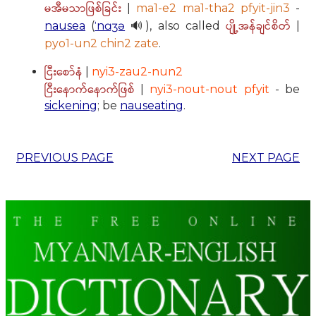
မအီမသာဖြစ်ခြင်း
|
ma1-e2 ma1-tha2 pfyit-jin3
-
ပျို့အန်ချင်စိတ်
nausea
(
ˈnɑʒə
🔊), also called
|
pyo1-un2 chin2 zate
.
ငြီးစော်နံ
|
nyi3-zau2-nun2
ငြီးနောက်နောက်ဖြစ်
|
nyi3-nout-nout pfyit
- be
sickening
; be
nauseating
.
PREVIOUS PAGE
NEXT PAGE