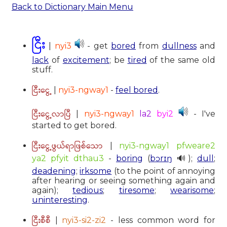
Back to Dictionary Main Menu
ငြီး
|
nyi3
- get
bored
from
dullness
and
lack
of
excitement
; be
tired
of the same old
stuff.
ငြီးငွေ့
|
nyi3-ngway1
-
feel bored
.
ငြီးငွေ့လာပြီ
|
nyi3-ngway1
la2
byi2
- I've
started to get bored.
ငြီးငွေ့ဖွယ်ရာဖြစ်သော
|
nyi3-ngway1 pfweare2
ya2 pfyit dthau3
-
boring
(
bɔrɪŋ
🔊);
dull
;
deadening
;
irksome
(to the point of annoying
after hearing or seeing something again and
again);
tedious
;
tiresome
;
wearisome
;
uninteresting
.
ငြီးစီစီ
|
nyi3-si2-zi2
- less common word for