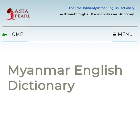
The Free Online Myanmar-English Dictionary
👀 Browse through all the words like a real dictionary.
🏡
HOME
☰ MENU
Myanmar English
Dictionary